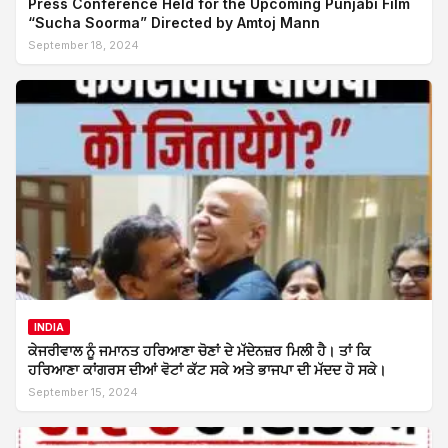
Press Conference Held for the Upcoming Punjabi Film
“Sucha Soorma” Directed by Amtoj Mann
September 18, 2024
INDIA
ਕੇਜਰੀਵਾਲ ਨੂੰ ਜਮਾਨਤ ਹਰਿਆਣਾ ਚੋਣਾਂ ਦੇ ਮੱਦੇਨਜ਼ਰ ਮਿਲੀ ਹੈ। ਤਾਂ ਕਿ
ਹਰਿਆਣਾ ਕਾਂਗਰਸ ਦੀਆਂ ਵੋਟਾਂ ਕੱਟ ਸਕੇ ਅਤੇ ਭਾਜਪਾ ਦੀ ਮੱਦਦ ਹੋ ਸਕੇ।
September 15, 2024