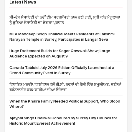
Latest News
ਸੀ-ਫੇਸ ਸੋਸਾਇਟੀ ਦੀ ਨਵੀਂ ਟੀਮ ਸਰਬਸੰਮਤੀ ਨਾਲ ਚੁਣੀ ਗਈ, ਸ੍ਰੀ ਕਾਂਤ ਮੋਗੂਲਾਲਾ
ਨੂੰ ਚੁਣਿਆ ਸੋਸਾਇਟੀ ਦਾ ਦੋਬਾਰਾ ਪ੍ਰਧਾਨ
MLA Mandeep Singh Dhaliwal Meets Residents at Lakshmi
Narayan Temple in Surrey, Participates in Langar Seva
Huge Excitement Builds for Sagar Qawwali Show; Large
Audience Expected on August 9
Canada Tabloid July 2026 Edition Officially Launched at a
Grand Community Event in Surrey
ਵਿਧਾਇਕ ਮਨਦੀਪ ਧਾਲੀਵਾਲ ਵੱਲੋਂ ਬੀ.ਸੀ. ਨਰਸਾਂ ਦੀ ਰੈਲੀ ਵਿੱਚ ਸ਼ਮੂਲੀਅਤ, ਸੁਣੀਆਂ
ਫਰੰਟਲਾਈਨ ਕਰਮਚਾਰੀਆਂ ਦੀਆਂ ਚਿੰਤਾਵਾਂ
When the Khalra Family Needed Political Support, Who Stood
Where?
Ajaypal Singh Dhaliwal Honoured by Surrey City Council for
Historic Mount Everest Achievement