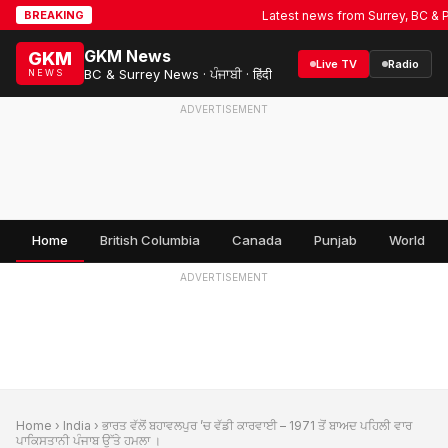
Latest news from Surrey, BC & Punja
BREAKING
GKM News
GKM
Live TV
Radio
BC & Surrey News · ਪੰਜਾਬੀ · हिंदी
NEWS
ADVERTISEMENT
Home
British Columbia
Canada
Punjab
World
ADVERTISEMENT
Home
›
India
› ਭਾਰਤ ਵੱਲੋਂ ਬਹਾਵਲਪੁਰ ’ਚ ਵੱਡੀ ਕਾਰਵਾਈ – 1971 ਤੋਂ ਬਾਅਦ ਪਹਿਲੀ ਵਾਰ
ਪਾਕਿਸਤਾਨੀ ਪੰਜਾਬ ਉੱਤੇ ਹਮਲਾ ।