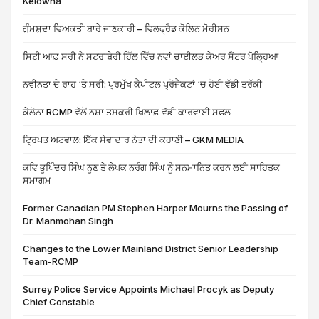
Kelowna
ਗੁੰਮਸ਼ੁਦਾ ਵਿਅਕਤੀ ਬਾਰੇ ਜਾਣਕਾਰੀ – ਵਿਲਫ੍ਰੈਡ ਕੋਲਿਨ ਮੋਰੀਸਨ
ਸਿਟੀ ਆਫ਼ ਸਰੀ ਨੇ ਸਟਰਾਬੇਰੀ ਹਿੱਲ ਵਿੱਚ ਨਵਾਂ ਚਾਈਲਡ ਕੇਅਰ ਸੈਂਟਰ ਖੋਲ੍ਹਿਆ
ਨਵੀਨਤਾ ਦੇ ਰਾਹ ‘ਤੇ ਸਰੀ: ਪ੍ਰਮੁੱਖ ਕੈਪੀਟਲ ਪ੍ਰੋਜੈਕਟਾਂ ‘ਚ ਹੋਈ ਵੱਡੀ ਤਰੱਕੀ
ਕੇਲੋਨਾ RCMP ਵੱਲੋਂ ਨਸ਼ਾ ਤਸਕਰੀ ਖਿਲਾਫ਼ ਵੱਡੀ ਕਾਰਵਾਈ ਸਫਲ
ਟ੍ਰਿਪਤ ਅਟਵਾਲ: ਇੱਕ ਸੇਵਾਦਾਰ ਨੇਤਾ ਦੀ ਕਹਾਣੀ – GKM MEDIA
ਕਵਿ ਭੂਪਿੰਦਰ ਸਿੰਘ ਨੂਣ ਤੇ ਲੇਖਕ ਨਰੰਗ ਸਿੰਘ ਨੂੰ ਸਨਮਾਨਿਤ ਕਰਨ ਲਈ ਸਾਹਿਤਕ
ਸਮਾਗਮ
Former Canadian PM Stephen Harper Mourns the Passing of
Dr. Manmohan Singh
Changes to the Lower Mainland District Senior Leadership
Team-RCMP
Surrey Police Service Appoints Michael Procyk as Deputy
Chief Constable