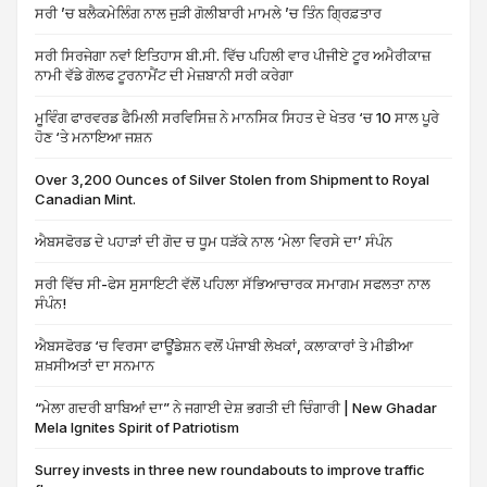
ਸਰੀ ’ਚ ਬਲੈਕਮੇਲਿੰਗ ਨਾਲ ਜੁੜੀ ਗੋਲੀਬਾਰੀ ਮਾਮਲੇ ’ਚ ਤਿੰਨ ਗ੍ਰਿਫ਼ਤਾਰ
ਸਰੀ ਸਿਰਜੇਗਾ ਨਵਾਂ ਇਤਿਹਾਸ ਬੀ.ਸੀ. ਵਿੱਚ ਪਹਿਲੀ ਵਾਰ ਪੀਜੀਏ ਟੂਰ ਅਮੈਰੀਕਾਜ਼
ਨਾਮੀ ਵੱਡੇ ਗੋਲਫ ਟੂਰਨਾਮੈਂਟ ਦੀ ਮੇਜ਼ਬਾਨੀ ਸਰੀ ਕਰੇਗਾ
ਮੂਵਿੰਗ ਫਾਰਵਰਡ ਫੈਮਿਲੀ ਸਰਵਿਸਿਜ਼ ਨੇ ਮਾਨਸਿਕ ਸਿਹਤ ਦੇ ਖੇਤਰ ‘ਚ 10 ਸਾਲ ਪੂਰੇ
ਹੋਣ ‘ਤੇ ਮਨਾਇਆ ਜਸ਼ਨ
Over 3,200 Ounces of Silver Stolen from Shipment to Royal
Canadian Mint.
ਐਬਸਫੋਰਡ ਦੇ ਪਹਾੜਾਂ ਦੀ ਗੋਦ ਚ ਧੂਮ ਧੜੱਕੇ ਨਾਲ ‘ਮੇਲਾ ਵਿਰਸੇ ਦਾ’ ਸੰਪੰਨ
ਸਰੀ ਵਿੱਚ ਸੀ-ਫੇਸ ਸੁਸਾਇਟੀ ਵੱਲੋਂ ਪਹਿਲਾ ਸੱਭਿਆਚਾਰਕ ਸਮਾਗਮ ਸਫਲਤਾ ਨਾਲ
ਸੰਪੰਨ!
ਐਬਸਫੋਰਡ ‘ਚ ਵਿਰਸਾ ਫਾਊਂਡੇਸ਼ਨ ਵਲੋਂ ਪੰਜਾਬੀ ਲੇਖਕਾਂ, ਕਲਾਕਾਰਾਂ ਤੇ ਮੀਡੀਆ
ਸ਼ਖ਼ਸੀਅਤਾਂ ਦਾ ਸਨਮਾਨ
“ਮੇਲਾ ਗਦਰੀ ਬਾਬਿਆਂ ਦਾ” ਨੇ ਜਗਾਈ ਦੇਸ਼ ਭਗਤੀ ਦੀ ਚਿੰਗਾਰੀ | New Ghadar
Mela Ignites Spirit of Patriotism
Surrey invests in three new roundabouts to improve traffic