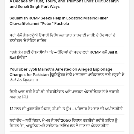
A Decade of Trust, Tours, and Triumphs Ends: Diljit Dosanjh
and Sonali Singh Part Ways
Squamish RCMP Seeks Help in Locating Missing Hiker
Oluwafifehanmi “Peter” Fashola
ਸਰੀ ਵੱਲੋਂ ਗ਼ੈਰਕਾਨੂੰਨੀ ਉਸਾਰੀ ਵਿਰੁੱਧ ਲਗਾਤਾਰ ਕਾਰਵਾਈ ਜਾਰੀ: ਦੋ ਹੋਰ ਘਰਾਂ ਦੇ
ਟਾਈਟਲ ’ਤੇ ਨੋਟਿਸ ਦਾਇਰ
“ਚੰਗੇ ਕੰਮ ਲਈ ਹੱਥਕੜੀਆਂ ਪਾਓ – ਬੱਚਿਆਂ ਦੀ ਮਦਦ ਲਈ RCMP ਵਲੋਂ Jail &
Bail ਇਵੈਂਟ”
YouTuber Jyoti Malhotra Arrested on Alleged Espionage
Charges for Pakistan |ਯੂਟਿਊਬਰ ਜੋਤੀ ਮਲਹੋਤਰਾ ਪਾਕਿਸਤਾਨ ਲਈ ਜਸੂਸੀ ਦੇ
ਦੋਸ਼ਾਂ ਹੇਠ ਗ੍ਰਿਫ਼ਤਾਰ
ਸਿਟੀ ਆਫ਼ ਸਰੀ ਨੇ ਬੀ.ਸੀ. ਰੀਕਰੀਏਸ਼ਨ ਅਤੇ ਪਾਰਕਸ ਐਸੋਸੀਏਸ਼ਨ ਤੋਂ ਦੋ ਵਕਾਰੀ
ਅਵਾਰਡ ਜਿੱਤੇ
12 ਸਾਲ ਦੀ ਮੁਕਤ ਕੌਰ ਮਿਸ਼ਨ, ਬੀ.ਸੀ. ਤੋਂ ਗੁੰਮ – ਪਰਿਵਾਰ ਨੇ ਮਦਦ ਦੀ ਅਪੀਲ ਕੀਤੀ
ਨਵਾਂ ਦੌਰ – ਨਵੀਂ ਦਿਸ਼ਾ: ਮੇਅਰ ਨੇ ਸਰੀ2050 ਵਿਕਾਸ ਰਣਨੀਤੀ ਜ਼ਰੀਏ ਸ਼ਹਿਰ ਨੂੰ
ਸਿਹਤਮੰਦ, ਆਧੁਨਿਕ ਅਤੇ ਨਵੀਨਤਮ ਭਵਿੱਖ ਵੱਲ ਲੈ ਜਾਣ ਦਾ ਐਲਾਨ ਕੀਤਾ