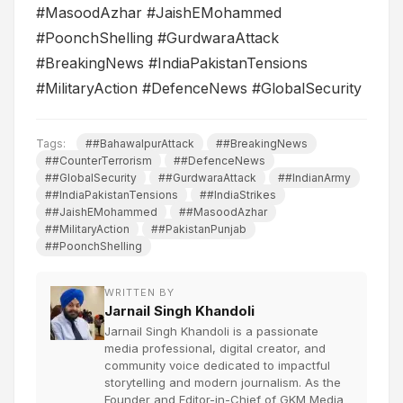
#MasoodAzhar #JaishEMohammed
#PoonchShelling #GurdwaraAttack
#BreakingNews #IndiaPakistanTensions
#MilitaryAction #DefenceNews #GlobalSecurity
Tags:
##BahawalpurAttack
##BreakingNews
##CounterTerrorism
##DefenceNews
##GlobalSecurity
##GurdwaraAttack
##IndianArmy
##IndiaPakistanTensions
##IndiaStrikes
##JaishEMohammed
##MasoodAzhar
##MilitaryAction
##PakistanPunjab
##PoonchShelling
WRITTEN BY
Jarnail Singh Khandoli
Jarnail Singh Khandoli is a passionate
media professional, digital creator, and
community voice dedicated to impactful
storytelling and modern journalism. As the
Founder and Editor-in-Chief of GKM Media