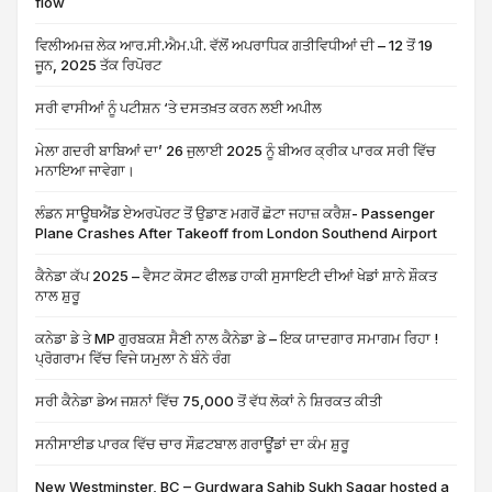
flow
ਵਿਲੀਅਮਜ਼ ਲੇਕ ਆਰ.ਸੀ.ਐਮ.ਪੀ. ਵੱਲੋਂ ਅਪਰਾਧਿਕ ਗਤੀਵਿਧੀਆਂ ਦੀ – 12 ਤੋਂ 19
ਜੂਨ, 2025 ਤੱਕ ਰਿਪੋਰਟ
ਸਰੀ ਵਾਸੀਆਂ ਨੂੰ ਪਟੀਸ਼ਨ ‘ਤੇ ਦਸਤਖ਼ਤ ਕਰਨ ਲਈ ਅਪੀਲ
ਮੇਲਾ ਗਦਰੀ ਬਾਬਿਆਂ ਦਾ’ 26 ਜੁਲਾਈ 2025 ਨੂੰ ਬੀਅਰ ਕ੍ਰੀਕ ਪਾਰਕ ਸਰੀ ਵਿੱਚ
ਮਨਾਇਆ ਜਾਵੇਗਾ।
ਲੰਡਨ ਸਾਊਥਐਂਡ ਏਅਰਪੋਰਟ ਤੋਂ ਉਡਾਣ ਮਗਰੋਂ ਛੋਟਾ ਜਹਾਜ਼ ਕਰੈਸ਼- Passenger
Plane Crashes After Takeoff from London Southend Airport
ਕੈਨੇਡਾ ਕੱਪ 2025 – ਵੈਸਟ ਕੋਸਟ ਫੀਲਡ ਹਾਕੀ ਸੁਸਾਇਟੀ ਦੀਆਂ ਖੇਡਾਂ ਸ਼ਾਨੇ ਸ਼ੌਕਤ
ਨਾਲ ਸ਼ੁਰੂ
ਕਨੇਡਾ ਡੇ ਤੇ MP ਗੁਰਬਕਸ਼ ਸੈਣੀ ਨਾਲ ਕੈਨੇਡਾ ਡੇ – ਇਕ ਯਾਦਗਾਰ ਸਮਾਗਮ ਰਿਹਾ !
ਪ੍ਰੋਗਰਾਮ ਵਿੱਚ ਵਿਜੇ ਯਮੁਲਾ ਨੇ ਬੰਨੇ ਰੰਗ
ਸਰੀ ਕੈਨੇਡਾ ਡੇਅ ਜਸ਼ਨਾਂ ਵਿੱਚ 75,000 ਤੋਂ ਵੱਧ ਲੋਕਾਂ ਨੇ ਸ਼ਿਰਕਤ ਕੀਤੀ
ਸਨੀਸਾਈਡ ਪਾਰਕ ਵਿੱਚ ਚਾਰ ਸੌਫ਼ਟਬਾਲ ਗਰਾਊਂਡਾਂ ਦਾ ਕੰਮ ਸ਼ੁਰੂ
New Westminster, BC – Gurdwara Sahib Sukh Sagar hosted a