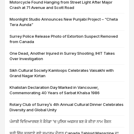
Motorcycle Found Hanging from Street Light After Major
Crash at 71 Avenue and Scott Road
Moonlight Studio Announces New Punjabi Project – “Cheta
Tera Aunda”
Surrey Police Release Photo of Extortion Suspect Removed
from Canada
One Dead, Another Injured in Surrey Shooting; IHIT Takes
Over Investigation
Sikh Cultural Society Kamloops Celebrates Vaisakhi with
Grand Nagar Kirtan
Khalistan Declaration Day Marked in Vancouver,
Commemorating 40 Years of Sarbat Khalsa 1986
Rotary Club of Surrey’s 4th Annual Cultural Dinner Celebrates
Diversity and Global Unity
ਪੰਜਾਬੀ ਵਿਦਿਆਰਥਣ ਨੇ ਕੈਨੇਡਾ ’ਚ ਪੁਲਿਸ ਅਫਸਰ ਬਣ ਕੇ ਕੀਤਾ ਨਾਮ ਰੌਸ਼ਨ
ਸਰੀ ਵਿੱਚ ਕਰਵਾਏ ਗਏ ਸਮਾਗਮ ਦੌਰਾਨ Canada Tabloid Magazine ਦਾ