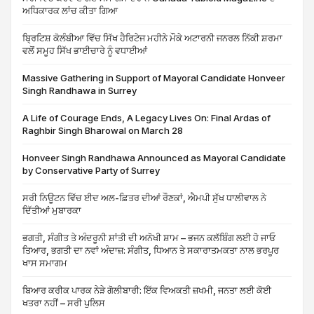
ਅਧਿਕਾਰਕ ਲਾਂਚ ਕੀਤਾ ਗਿਆ
ਬ੍ਰਿਟਿਸ਼ ਕੋਲੰਬੀਆ ਵਿੱਚ ਸਿੱਖ ਹੈਰਿਟੇਜ ਮਹੀਨੇ ਮੌਕੇ ਅਟਾਰਨੀ ਜਨਰਲ ਨਿੱਕੀ ਸ਼ਰਮਾ
ਵਲੋਂ ਸਮੂਹ ਸਿੱਖ ਭਾਈਚਾਰੇ ਨੂੰ ਵਧਾਈਆਂ
Massive Gathering in Support of Mayoral Candidate Honveer
Singh Randhawa in Surrey
A Life of Courage Ends, A Legacy Lives On: Final Ardas of
Raghbir Singh Bharowal on March 28
Honveer Singh Randhawa Announced as Mayoral Candidate
by Conservative Party of Surrey
ਸਰੀ ਨਿਊਟਨ ਵਿੱਚ ਈਦ ਅਲ-ਫ਼ਿਤਰ ਦੀਆਂ ਰੌਣਕਾਂ, ਐਮਪੀ ਸੁੱਖ ਧਾਲੀਵਾਲ ਨੇ
ਦਿੱਤੀਆਂ ਮੁਬਾਰਕਾ
ਭਗਤੀ, ਸੰਗੀਤ ਤੇ ਅੰਦਰੂਨੀ ਸ਼ਾਂਤੀ ਦੀ ਅਨੋਖੀ ਸ਼ਾਮ – ਭਜਨ ਕਲੱਬਿੰਗ ਲਈ ਹੋ ਜਾਓ
ਤਿਆਰ, ਭਗਤੀ ਦਾ ਨਵਾਂ ਅੰਦਾਜ਼: ਸੰਗੀਤ, ਧਿਆਨ ਤੇ ਸਕਾਰਾਤਮਕਤਾ ਨਾਲ ਭਰਪੂਰ
ਖਾਸ ਸਮਾਗਮ
ਬਿਆਰ ਕਰੀਕ ਪਾਰਕ ਨੇੜੇ ਗੋਲੀਬਾਰੀ: ਇੱਕ ਵਿਅਕਤੀ ਜ਼ਖਮੀ, ਜਨਤਾ ਲਈ ਕੋਈ
ਖਤਰਾ ਨਹੀਂ – ਸਰੀ ਪੁਲਿਸ