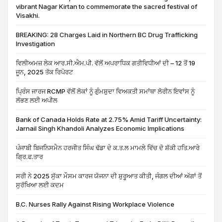
vibrant Nagar Kirtan to commemorate the sacred festival of
Visakhi.
BREAKING: 28 Charges Laid in Northern BC Drug Trafficking
Investigation
ਵਿਲੀਅਮਜ਼ ਲੇਕ ਆਰ.ਸੀ.ਐਮ.ਪੀ. ਵੱਲੋਂ ਅਪਰਾਧਿਕ ਗਤੀਵਿਧੀਆਂ ਦੀ – 12 ਤੋਂ 19
ਜੂਨ, 2025 ਤੱਕ ਰਿਪੋਰਟ
ਪ੍ਰਿੰਸ ਜਾਰਜ RCMP ਵੱਲੋਂ ਲੋਕਾਂ ਨੂੰ ਗੁੰਮਸ਼ੁਦਾ ਵਿਅਕਤੀ ਸਮਾਂਥਾ ਲੋਰੀਨ ਇਵਾਂਸ ਨੂੰ
ਲੱਭਣ ਲਈ ਅਪੀਲ
Bank of Canada Holds Rate at 2.75% Amid Tariff Uncertainty:
Jarnail Singh Khandoli Analyzes Economic Implications
ਪੰਜਾਬੀ ਬਿਜਨਿਸਮੈਨ ਹਰਜੀਤ ਸਿੰਘ ਢੱਡਾ ਦੇ ਕ.ਤ.ਲ ਮਾਮਲੇ ਵਿੱਚ ਦੋ ਸ਼ੱਕੀ ਹਤਿ.ਆਰੇ
ਗ੍ਰਿ.ਫ.ਤਾਰ
ਸਰੀ ਨੇ 2025 ਸੁੱਕਾ ਮੌਸਮ ਕਾਰਜ ਯੋਜਨਾ ਦੀ ਸ਼ੁਰੂਆਤ ਕੀਤੀ, ਜੰਗਲ ਦੀਆਂ ਅੱਗਾਂ ਤੋਂ
ਸੁਰੱਖਿਆ ਲਈ ਕਦਮ
B.C. Nurses Rally Against Rising Workplace Violence