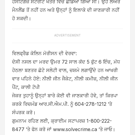
ਹੈਸਟਿੰਗਜ਼ ਸਟਰੀਟ ਖੇਤਰ ਵਿੱਚ ਛੱਡਿਆ ਗਿਆ ਸੀ। ਉਹ ਲੋਅਰ
ਮੈਨਲੈਂਡ ਤੋਂ ਨਹੀਂ ਹਨ ਅਤੇ ਉਨ੍ਹਾਂ ਨੂੰ ਇਲਾਕੇ ਦੀ ਜਾਣਕਾਰੀ ਨਹੀਂ
ਹੋ ਸਕਦੀ।
ADVERTISEMENT
ਵਿਲਫ੍ਰੈਡ ਕੋਲਿਨ ਮੋਰੀਸਨ ਦੀ ਵੇਰਵਾ:
ਦੇਸੀ ਨਸਲ ਦਾ ਮਰਦ ਉਮਰ 72 ਸਾਲ ਕੱਦ 5 ਫੁੱਟ 6 ਇੰਚ, ਮੱਧ
ਹੇਠਲਾ ਬਣਤਰ ਛੋਟੇ ਸਲੇਟੀ ਵਾਲ, ਚਸ਼ਮੇ ਲਗਾਉਂਦੇ ਹਨ ਆਖਰੀ
ਵਾਰ ਪਹਿਨੇ ਹੋਏ: ਨੀਲੀ ਜੀਨ ਜੈਕੇਟ, ਨੀਲੀ ਕਮੀਜ਼, ਨੀਲੀ ਜੀਨ
ਪੈਂਟ, ਕਾਲੀ ਟੋਪੀ
ਜੇਕਰ ਤੁਹਾਨੂੰ ਉਨ੍ਹਾਂ ਬਾਰੇ ਕੋਈ ਵੀ ਜਾਣਕਾਰੀ ਹੋਵੇ, ਤਾਂ ਕਿਰਪਾ
ਕਰਕੇ ਰਿਚਮੰਡ ਆਰ.ਸੀ.ਐਮ.ਪੀ. ਨੂੰ 604-278-1212 ’ਤੇ
ਸੰਪਰਕ ਕਰੋ।
ਗੁਮਨਾਮ ਰਹਿਣ ਲਈ, ਕ੍ਰਾਈਮ ਸਟਾਪਰਜ਼ 1-800-222-
8477 ’ਤੇ ਫੋਨ ਕਰੋ ਜਾਂ
www.solvecrime.ca
’ਤੇ ਜਾਓ।