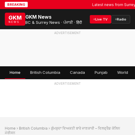
Latest news from Surrey, BC
BREAKING
GKM News
GKM
Live TV
Radio
BC & Surrey News · ਪੰਜਾਬੀ · हिंदी
NEWS
ADVERTISEMENT
Home
British Columbia
Canada
Punjab
World
ADVERTISEMENT
Home
›
British Columbia
› ਗੁੰਮਸ਼ੁਦਾ ਵਿਅਕਤੀ ਬਾਰੇ ਜਾਣਕਾਰੀ – ਵਿਲਫ੍ਰੈਡ ਕੋਲਿਨ
ਮੋਰੀਸਨ