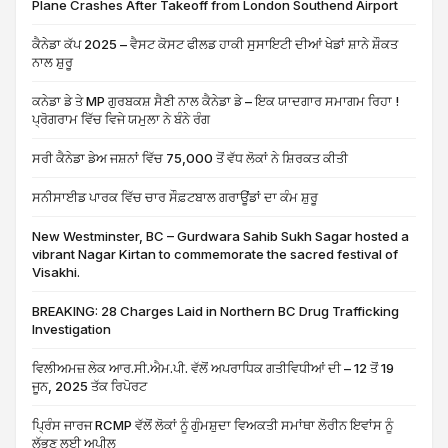
Plane Crashes After Takeoff from London Southend Airport
ਕੈਨੇਡਾ ਕੱਪ 2025 – ਵੈਸਟ ਕੋਸਟ ਫੀਲਡ ਹਾਕੀ ਸੁਸਾਇਟੀ ਦੀਆਂ ਖੇਡਾਂ ਸ਼ਾਨੇ ਸ਼ੌਕਤ
ਨਾਲ ਸ਼ੁਰੂ
ਕਨੇਡਾ ਡੇ ਤੇ MP ਗੁਰਬਕਸ਼ ਸੈਣੀ ਨਾਲ ਕੈਨੇਡਾ ਡੇ – ਇਕ ਯਾਦਗਾਰ ਸਮਾਗਮ ਰਿਹਾ !
ਪ੍ਰੋਗਰਾਮ ਵਿੱਚ ਵਿਜੇ ਯਮੁਲਾ ਨੇ ਬੰਨੇ ਰੰਗ
ਸਰੀ ਕੈਨੇਡਾ ਡੇਅ ਜਸ਼ਨਾਂ ਵਿੱਚ 75,000 ਤੋਂ ਵੱਧ ਲੋਕਾਂ ਨੇ ਸ਼ਿਰਕਤ ਕੀਤੀ
ਸਨੀਸਾਈਡ ਪਾਰਕ ਵਿੱਚ ਚਾਰ ਸੌਫ਼ਟਬਾਲ ਗਰਾਊਂਡਾਂ ਦਾ ਕੰਮ ਸ਼ੁਰੂ
New Westminster, BC – Gurdwara Sahib Sukh Sagar hosted a
vibrant Nagar Kirtan to commemorate the sacred festival of
Visakhi.
BREAKING: 28 Charges Laid in Northern BC Drug Trafficking
Investigation
ਵਿਲੀਅਮਜ਼ ਲੇਕ ਆਰ.ਸੀ.ਐਮ.ਪੀ. ਵੱਲੋਂ ਅਪਰਾਧਿਕ ਗਤੀਵਿਧੀਆਂ ਦੀ – 12 ਤੋਂ 19
ਜੂਨ, 2025 ਤੱਕ ਰਿਪੋਰਟ
ਪ੍ਰਿੰਸ ਜਾਰਜ RCMP ਵੱਲੋਂ ਲੋਕਾਂ ਨੂੰ ਗੁੰਮਸ਼ੁਦਾ ਵਿਅਕਤੀ ਸਮਾਂਥਾ ਲੋਰੀਨ ਇਵਾਂਸ ਨੂੰ
ਲੱਭਣ ਲਈ ਅਪੀਲ