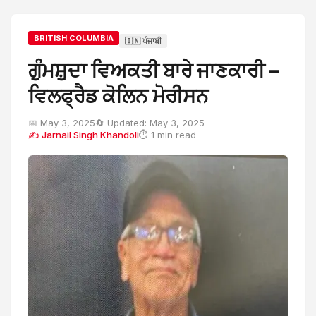
BRITISH COLUMBIA
🇮🇳 ਪੰਜਾਬੀ
ਗੁੰਮਸ਼ੁਦਾ ਵਿਅਕਤੀ ਬਾਰੇ ਜਾਣਕਾਰੀ –
ਵਿਲਫ੍ਰੈਡ ਕੋਲਿਨ ਮੋਰੀਸਨ
📅 May 3, 2025
🔄 Updated: May 3, 2025
✍ Jarnail Singh Khandoli
⏱ 1 min read