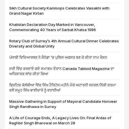
Sikh Cultural Society Kamloops Celebrates Vaisakhi with
Grand Nagar Kirtan
Khalistan Declaration Day Marked in Vancouver,
Commemorating 40 Years of Sarbat Khalsa 1986
Rotary Club of Surrey’s 4th Annual Cultural Dinner Celebrates
Diversity and Global Unity
ਪੰਜਾਬੀ ਵਿਦਿਆਰਥਣ ਨੇ ਕੈਨੇਡਾ ’ਚ ਪੁਲਿਸ ਅਫਸਰ ਬਣ ਕੇ ਕੀਤਾ ਨਾਮ ਰੌਸ਼ਨ
ਸਰੀ ਵਿੱਚ ਕਰਵਾਏ ਗਏ ਸਮਾਗਮ ਦੌਰਾਨ Canada Tabloid Magazine ਦਾ
ਅਧਿਕਾਰਕ ਲਾਂਚ ਕੀਤਾ ਗਿਆ
ਬ੍ਰਿਟਿਸ਼ ਕੋਲੰਬੀਆ ਵਿੱਚ ਸਿੱਖ ਹੈਰਿਟੇਜ ਮਹੀਨੇ ਮੌਕੇ ਅਟਾਰਨੀ ਜਨਰਲ ਨਿੱਕੀ ਸ਼ਰਮਾ
ਵਲੋਂ ਸਮੂਹ ਸਿੱਖ ਭਾਈਚਾਰੇ ਨੂੰ ਵਧਾਈਆਂ
Massive Gathering in Support of Mayoral Candidate Honveer
Singh Randhawa in Surrey
A Life of Courage Ends, A Legacy Lives On: Final Ardas of
Raghbir Singh Bharowal on March 28