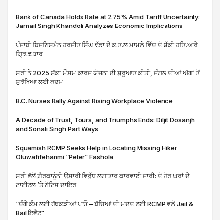
Bank of Canada Holds Rate at 2.75% Amid Tariff Uncertainty:
Jarnail Singh Khandoli Analyzes Economic Implications
ਪੰਜਾਬੀ ਬਿਜਨਿਸਮੈਨ ਹਰਜੀਤ ਸਿੰਘ ਢੱਡਾ ਦੇ ਕ.ਤ.ਲ ਮਾਮਲੇ ਵਿੱਚ ਦੋ ਸ਼ੱਕੀ ਹਤਿ.ਆਰੇ
ਗ੍ਰਿ.ਫ.ਤਾਰ
ਸਰੀ ਨੇ 2025 ਸੁੱਕਾ ਮੌਸਮ ਕਾਰਜ ਯੋਜਨਾ ਦੀ ਸ਼ੁਰੂਆਤ ਕੀਤੀ, ਜੰਗਲ ਦੀਆਂ ਅੱਗਾਂ ਤੋਂ
ਸੁਰੱਖਿਆ ਲਈ ਕਦਮ
B.C. Nurses Rally Against Rising Workplace Violence
A Decade of Trust, Tours, and Triumphs Ends: Diljit Dosanjh
and Sonali Singh Part Ways
Squamish RCMP Seeks Help in Locating Missing Hiker
Oluwafifehanmi “Peter” Fashola
ਸਰੀ ਵੱਲੋਂ ਗ਼ੈਰਕਾਨੂੰਨੀ ਉਸਾਰੀ ਵਿਰੁੱਧ ਲਗਾਤਾਰ ਕਾਰਵਾਈ ਜਾਰੀ: ਦੋ ਹੋਰ ਘਰਾਂ ਦੇ
ਟਾਈਟਲ ’ਤੇ ਨੋਟਿਸ ਦਾਇਰ
“ਚੰਗੇ ਕੰਮ ਲਈ ਹੱਥਕੜੀਆਂ ਪਾਓ – ਬੱਚਿਆਂ ਦੀ ਮਦਦ ਲਈ RCMP ਵਲੋਂ Jail &
Bail ਇਵੈਂਟ”