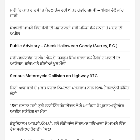
ਸਰੀ ’ਚ ਕਾਰ ਹਾਦਸੇ ’ਚ ਪੈਦਲ ਚੱਲ ਰਹੀ ਔਰਤ ਗੰਭੀਰ ਜ਼ਖ਼ਮੀ – ਪੁਲਿਸ ਵੱਲੋਂ ਜਾਂਚ
ਜਾਰੀ
ਧੋਖਾਧੜੀ ਮਾਮਲੇ ਵਿੱਚ ਸ਼ੱਕੀ ਦੀ ਪਛਾਣ ਲਈ ਸਰੀ ਪੁਲਿਸ ਵੱਲੋਂ ਜਨਤਾ ਤੋਂ ਮਦਦ ਦੀ
ਅਪੀਲ
Public Advisory – Check Halloween Candy (Surrey, B.C.)
ਸਰੀ-ਫਲੀਟਵੁੱਡ ’ਚ ਐਮ.ਐਲ.ਏ. ਜਗਰੂਪ ਸਿੰਘ ਬਰਾੜ ਵਲੋਂ ਹੈਲੋਵੀਨ ਪਾਰਟੀ ਦਾ
ਆਯੋਜਨ, ਬੱਚਿਆਂ ਨੇ ਕੀਤੀਆਂ ਖੁਸ਼ ਮੌਜਾਂ
Serious Motorcycle Collision on Highway 97C
ਸਿਟੀ ਆਫ ਸਰੀ ਦੇ ਮੁਫ਼ਤ ਕਚਰਾ ਨਿਪਟਾਰਾ ਪ੍ਰੋਗਰਾਮ ਨਾਲ 19% ਗੈਰਕਾਨੂੰਨੀ ਡੰਪਿੰਗ
ਘੱਟੀ
15ਵਾਂ ਸਲਾਨਾ ਸਰੀ ਟ੍ਰੀ ਲਾਈਟਿੰਗ ਫੈਸਟੀਵਲ ਲੈ ਕੇ ਆ ਰਿਹਾ ਹੈ ਮੁਫ਼ਤ ਆਊਟਡੋਰ
ਆਈਸ ਸਕੇਟਿੰਗ ਦਾ ਮੌਕਾ
ਕੋਕੁਇਟਲਮ ਆਰ.ਸੀ.ਐੱਮ.ਪੀ. ਵੱਲੋਂ ਲੰਬੀ ਜਾਂਚ ਤੋਂ ਬਾਅਦ ਹਥਿਆਰਾਂ ਦੇ ਮਾਮਲੇ ਵਿੱਚ
ਦੋਸ਼ ਸਵੀਕਾਰ ਹੋਣ ਦੀ ਘੋਸ਼ਣਾ