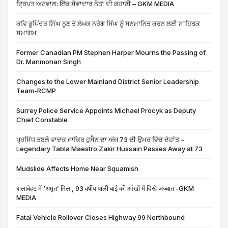
ਟ੍ਰਿਪਤ ਅਟਵਾਲ: ਇੱਕ ਸੇਵਾਦਾਰ ਨੇਤਾ ਦੀ ਕਹਾਣੀ – GKM MEDIA
ਕਵਿ ਭੂਪਿੰਦਰ ਸਿੰਘ ਨੂਣ ਤੇ ਲੇਖਕ ਨਰੰਗ ਸਿੰਘ ਨੂੰ ਸਨਮਾਨਿਤ ਕਰਨ ਲਈ ਸਾਹਿਤਕ
ਸਮਾਗਮ
Former Canadian PM Stephen Harper Mourns the Passing of
Dr. Manmohan Singh
Changes to the Lower Mainland District Senior Leadership
Team-RCMP
Surrey Police Service Appoints Michael Procyk as Deputy
Chief Constable
ਪ੍ਰਸਿੱਧ ਤਬਲੇ ਵਾਦਕ ਜਾਕਿਰ ਹੁਸੈਨ ਦਾ ਅੱਜ 73 ਦੀ ਉਮਰ ਵਿੱਚ ਦੇਹਾਂਤ –
Legendary Tabla Maestro Zakir Hussain Passes Away at 73
Mudslide Affects Home Near Squamish
बालाबेहट में ‘अमृत’ मिला, 93 वर्षीय पाली बाई की आंखों में दिखे जज्बात -GKM
MEDIA
Fatal Vehicle Rollover Closes Highway 99 Northbound