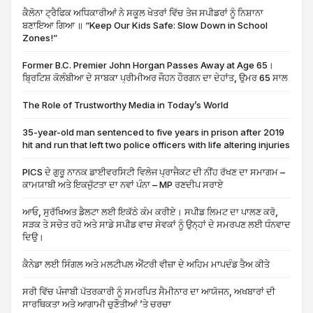
ਕੈਲੋਨਾ ਟ੍ਰੈਫਿਕ ਅਧਿਕਾਰੀਆਂ ਨੇ ਸਕੂਲ ਖੇਤਰਾਂ ਵਿੱਚ ਤੇਜ ਸਪੀਡਰਾਂ ਨੂੰ ਨਿਸ਼ਾਨਾ
ਬਣਾਇਆ ਗਿਆ ॥ “Keep Our Kids Safe: Slow Down in School
Zones!”
Former B.C. Premier John Horgan Passes Away at Age 65।
ਬ੍ਰਿਟਿਸ਼ ਕੋਲੰਬੀਆ ਦੇ ਸਾਬਕਾ ਪ੍ਰੀਮੀਅਰ ਜੌਹਨ ਹੌਰਗਨ ਦਾ ਦੇਹਾਂਤ, ਉਮਰ 65 ਸਾਲ
The Role of Trustworthy Media in Today’s World
35-year-old man sentenced to five years in prison after 2019
hit and run that left two police officers with life altering injuries
PICS ਦੇ ਗੁਰੂ ਨਾਨਕ ਡਾਈਵਰਸਿਟੀ ਵਿਲੇਜ ਪ੍ਰਾਜੈਕਟ ਦੀ ਨੀਂਹ ਰੱਖਣ ਦਾ ਸਮਾਗਮ –
ਕਾਮਯਾਬੀ ਅਤੇ ਇਕਜੁੱਟਤਾ ਦਾ ਨਵਾਂ ਪੰਨਾ – MP ਰਣਦੀਪ ਸਰਾਏ
ਆਓ, ਸੁਰੱਖਿਅਤ ਡੈਲਟਾ ਲਈ ਇਕੱਠੇ ਕੰਮ ਕਰੀਏ। ਸਪੀਡ ਲਿਮਟ ਦਾ ਪਾਲਣ ਕਰੋ,
ਸੜਕ ਤੇ ਸਚੇਤ ਰਹੋ ਅਤੇ ਸਾਡੇ ਸਪੀਡ ਵਾਚ ਸੇਵਕਾਂ ਨੂੰ ਉਨ੍ਹਾਂ ਦੇ ਸਮਰਪਣ ਲਈ ਧੰਨਵਾਦ
ਦਿਉ।
ਕੈਨੇਡਾ ਲਈ ਸਿੰਗਲ ਅਤੇ ਮਲਟੀਪਲ ਐਂਟਰੀ ਵੀਜ਼ਾ ਦੇ ਅਹਿਮ ਮਾਪਦੰਡ ਤੈਅ ਕੀਤੇ
ਸਰੀ ਵਿੱਚ ਪੰਜਾਬੀ ਪੱਤਰਕਾਰੀ ਨੂੰ ਸਮਰਪਿਤ ਸੈਮੀਨਾਰ ਦਾ ਆਯੋਜਨ, ਅਖਬਾਰਾਂ ਦੀ
ਸਾਰਥਿਕਤਾ ਅਤੇ ਆਗਾਮੀ ਚੁਣੌਤੀਆਂ ’ਤੇ ਚਰਚਾ