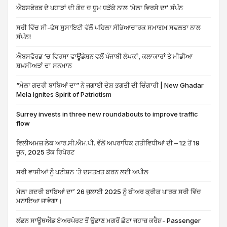
ਐਬਸਫੋਰਡ ਦੇ ਪਹਾੜਾਂ ਦੀ ਗੋਦ ਚ ਧੂਮ ਧੜੱਕੇ ਨਾਲ ‘ਮੇਲਾ ਵਿਰਸੇ ਦਾ’ ਸੰਪੰਨ
ਸਰੀ ਵਿੱਚ ਸੀ-ਫੇਸ ਸੁਸਾਇਟੀ ਵੱਲੋਂ ਪਹਿਲਾ ਸੱਭਿਆਚਾਰਕ ਸਮਾਗਮ ਸਫਲਤਾ ਨਾਲ
ਸੰਪੰਨ!
ਐਬਸਫੋਰਡ ‘ਚ ਵਿਰਸਾ ਫਾਊਂਡੇਸ਼ਨ ਵਲੋਂ ਪੰਜਾਬੀ ਲੇਖਕਾਂ, ਕਲਾਕਾਰਾਂ ਤੇ ਮੀਡੀਆ
ਸ਼ਖ਼ਸੀਅਤਾਂ ਦਾ ਸਨਮਾਨ
“ਮੇਲਾ ਗਦਰੀ ਬਾਬਿਆਂ ਦਾ” ਨੇ ਜਗਾਈ ਦੇਸ਼ ਭਗਤੀ ਦੀ ਚਿੰਗਾਰੀ | New Ghadar
Mela Ignites Spirit of Patriotism
Surrey invests in three new roundabouts to improve traffic
flow
ਵਿਲੀਅਮਜ਼ ਲੇਕ ਆਰ.ਸੀ.ਐਮ.ਪੀ. ਵੱਲੋਂ ਅਪਰਾਧਿਕ ਗਤੀਵਿਧੀਆਂ ਦੀ – 12 ਤੋਂ 19
ਜੂਨ, 2025 ਤੱਕ ਰਿਪੋਰਟ
ਸਰੀ ਵਾਸੀਆਂ ਨੂੰ ਪਟੀਸ਼ਨ ‘ਤੇ ਦਸਤਖ਼ਤ ਕਰਨ ਲਈ ਅਪੀਲ
ਮੇਲਾ ਗਦਰੀ ਬਾਬਿਆਂ ਦਾ’ 26 ਜੁਲਾਈ 2025 ਨੂੰ ਬੀਅਰ ਕ੍ਰੀਕ ਪਾਰਕ ਸਰੀ ਵਿੱਚ
ਮਨਾਇਆ ਜਾਵੇਗਾ।
ਲੰਡਨ ਸਾਊਥਐਂਡ ਏਅਰਪੋਰਟ ਤੋਂ ਉਡਾਣ ਮਗਰੋਂ ਛੋਟਾ ਜਹਾਜ਼ ਕਰੈਸ਼- Passenger