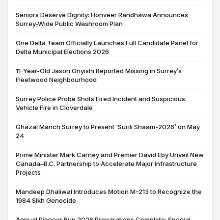
Seniors Deserve Dignity: Honveer Randhawa Announces
Surrey-Wide Public Washroom Plan
One Delta Team Officially Launches Full Candidate Panel for
Delta Municipal Elections 2026
11-Year-Old Jason Onyishi Reported Missing in Surrey’s
Fleetwood Neighbourhood
Surrey Police Probe Shots Fired Incident and Suspicious
Vehicle Fire in Cloverdale
Ghazal Manch Surrey to Present ‘Surili Shaam-2026’ on May
24
Prime Minister Mark Carney and Premier David Eby Unveil New
Canada–B.C. Partnership to Accelerate Major Infrastructure
Projects
Mandeep Dhaliwal Introduces Motion M-213 to Recognize the
1984 Sikh Genocide
Annual Pioneer Run 2026 Preparations Complete; Special