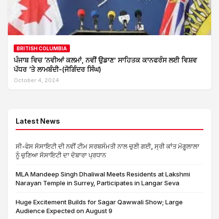
BRITISH COLUMBIA
ਪੰਜਾਬ ਵਿਚ ‘ਨਵੀਆਂ ਕਲਮਾਂ, ਨਵੀਂ ਉਡਾਣ’ ਸਾਹਿਤਕ ਕਾਨਫਰੰਸ ਲਈ ਵਿਸ਼ਵ
ਪੱਧਰ ‘ਤੇ ਲਾਮਬੰਦੀ-(ਜੋਗਿੰਦਰ ਸਿੰਘ)
October 4, 2024
Latest News
ਸੀ-ਫੇਸ ਸੋਸਾਇਟੀ ਦੀ ਨਵੀਂ ਟੀਮ ਸਰਬਸੰਮਤੀ ਨਾਲ ਚੁਣੀ ਗਈ, ਸ੍ਰੀ ਕਾਂਤ ਮੋਗੂਲਾਲਾ
ਨੂੰ ਚੁਣਿਆ ਸੋਸਾਇਟੀ ਦਾ ਦੋਬਾਰਾ ਪ੍ਰਧਾਨ
MLA Mandeep Singh Dhaliwal Meets Residents at Lakshmi
Narayan Temple in Surrey, Participates in Langar Seva
Huge Excitement Builds for Sagar Qawwali Show; Large
Audience Expected on August 9