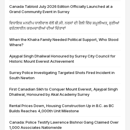
Canada Tabloid July 2026 Edition Officially Launched at a
Grand Community Event in Surrey
ਵਿਧਾਇਕ ਮਨਦੀਪ ਧਾਲੀਵਾਲ ਵੱਲੋਂ ਬੀ.ਸੀ. ਨਰਸਾਂ ਦੀ ਰੈਲੀ ਵਿੱਚ ਸ਼ਮੂਲੀਅਤ, ਸੁਣੀਆਂ
ਫਰੰਟਲਾਈਨ ਕਰਮਚਾਰੀਆਂ ਦੀਆਂ ਚਿੰਤਾਵਾਂ
When the Khalra Family Needed Political Support, Who Stood
Where?
Ajaypal Singh Dhaliwal Honoured by Surrey City Council for
Historic Mount Everest Achievement
Surrey Police Investigating Targeted Shots Fired Incident in
South Newton
First Canadian Sikh to Conquer Mount Everest, Ajaypal Singh
Dhaliwal, Honoured by Akal Academy Surrey
Rental Prices Down, Housing Construction Up in B.C. as BC
Builds Reaches 4,000th Unit Milestone
Canada: Police Testify Lawrence Bishnoi Gang Claimed Over
1,000 Associates Nationwide