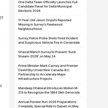
One Delta Team Officially Launches Full
Candidate Panel for Delta Municipal
Elections 2026
ੂਤ
11-Year-Old Jason Onyishi Reported
Missing in Surrey’s Fleetwood
Neighbourhood
Surrey Police Probe Shots Fired Incident
and Suspicious Vehicle Fire in Cloverdale
Ghazal Manch Surrey to Present ‘Surili
Shaam-2026’ on May 24
Prime Minister Mark Carney and Premier
David Eby Unveil New Canada–B.C.
Partnership to Accelerate Major
Infrastructure Projects
ੜਕ
Mandeep Dhaliwal Introduces Motion M-
213 to Recognize the 1984 Sikh Genocide
Annual Pioneer Run 2026 Preparations
Complete; Special Ride to Depart on May