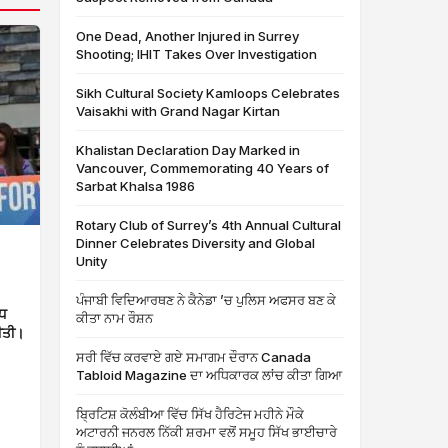
One Dead, Another Injured in Surrey
Shooting; IHIT Takes Over Investigation
Sikh Cultural Society Kamloops Celebrates
Vaisakhi with Grand Nagar Kirtan
Khalistan Declaration Day Marked in
Vancouver, Commemorating 40 Years of
Sarbat Khalsa 1986
Rotary Club of Surrey’s 4th Annual Cultural
Dinner Celebrates Diversity and Global
Unity
ਪੰਜਾਬੀ ਵਿਦਿਆਰਥਣ ਨੇ ਕੈਨੇਡਾ ’ਚ ਪੁਲਿਸ ਅਫਸਰ ਬਣ ਕੇ
ੱਧ
ਕੀਤਾ ਨਾਮ ਰੌਸ਼ਨ
ੀਤੀ।
ਸਰੀ ਵਿੱਚ ਕਰਵਾਏ ਗਏ ਸਮਾਗਮ ਦੌਰਾਨ Canada
Tabloid Magazine ਦਾ ਅਧਿਕਾਰਕ ਲਾਂਚ ਕੀਤਾ ਗਿਆ
ਬ੍ਰਿਟਿਸ਼ ਕੋਲੰਬੀਆ ਵਿੱਚ ਸਿੱਖ ਹੈਰਿਟੇਜ ਮਹੀਨੇ ਮੌਕੇ
ਅਟਾਰਨੀ ਜਨਰਲ ਨਿੱਕੀ ਸ਼ਰਮਾ ਵਲੋਂ ਸਮੂਹ ਸਿੱਖ ਭਾਈਚਾਰੇ