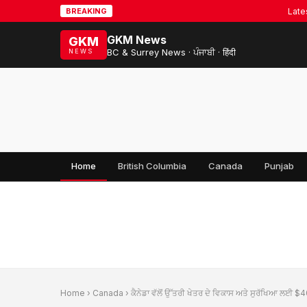
Latest ne
BREAKING
GKM News
GKM
BC & Surrey News · ਪੰਜਾਬੀ · हिंदी
NEWS
Home
British Columbia
Canada
Punjab
Home
›
Canada
› ਕੈਨੇਡਾ ਵੱਲੋਂ ਉੱਤਰੀ ਖੇਤਰ ਦੇ ਵਿਕਾਸ ਅਤੇ ਸੁਰੱਖਿਆ ਲਈ $