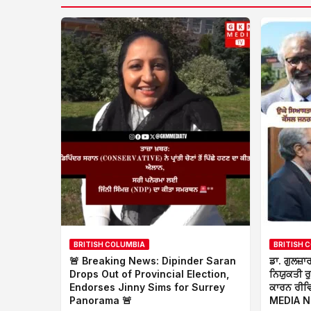
BRITISH COLUMBIA
BRITISH 
🚨 Breaking News: Dipinder Saran
ਡਾ. ਗੁਲਜ਼ਾ
Drops Out of Provincial Election,
ਨਿਯੁਕਤੀ ਰ
Endorses Jinny Sims for Surrey
ਕਾਰਨ ਰੀਵ
Panorama 🚨
MEDIA 