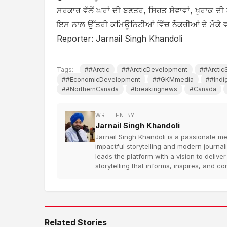
ਸਰਕਾਰ ਵੱਲੋਂ ਘਰਾਂ ਦੀ ਬਣਤਰ, ਸਿਹਤ ਸੇਵਾਵਾਂ, ਖੁਰਾਕ ਦ
ਇਸ ਨਾਲ ਉੱਤਰੀ ਕਮਿਊਨਿਟੀਆਂ ਵਿੱਚ ਨੌਕਰੀਆਂ ਦੇ ਮੌਕੇ
Reporter: Jarnail Singh Khandoli
Tags:
##Arctic
##ArcticDevelopment
##Arctic
##EconomicDevelopment
##GKMmedia
##Indi
##NorthernCanada
#breakingnews
#Canada
WRITTEN BY
Jarnail Singh Khandoli
Jarnail Singh Khandoli is a passionate me
impactful storytelling and modern journa
leads the platform with a vision to deliv
storytelling that informs, inspires, and
Related Stories