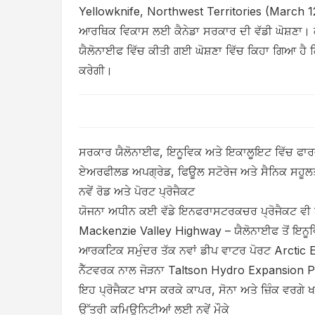
Yellowknife, Northwest Territories (March 
ਆਰਥਿਕ ਵਿਕਾਸ ਲਈ ਕੈਨੇਡਾ ਸਰਕਾਰ ਦੀ ਵੱਡੀ ਘੋਸ਼ਣਾ। ਕ
ਯੈਲੋਨਾਈਫ ਵਿੱਚ ਕੀਤੀ ਗਈ ਘੋਸ਼ਣਾ ਵਿੱਚ ਕਿਹਾ ਗਿਆ ਹੈ
ਕਰੇਗੀ।
ਸਰਕਾਰ ਯੈਲੋਨਾਈਫ, ਇਨੂਵਿਕ ਅਤੇ ਇਕਾਲੂਇਟ ਵਿੱਚ ਫਾਰਵਰਡ ਓ
ਏਅਰਫੀਲਡ ਅਪਗ੍ਰੇਡ, ਫਿਊਲ ਸਟੋਰੇਜ ਅਤੇ ਸੈਨਿਕ ਸਹੂਲਤ
ਨਵੇਂ ਰੋਡ ਅਤੇ ਪੋਰਟ ਪ੍ਰੋਜੈਕਟ
ਯੋਜਨਾ ਅਧੀਨ ਕਈ ਵੱਡੇ ਇਨਫਰਾਸਟਰਕਚਰ ਪ੍ਰੋਜੈਕਟ ਵੀ 
Mackenzie Valley Highway – ਯੈਲੋਨਾਈਫ ਤੋਂ ਇਨੂ
ਆਰਕਟਿਕ ਸਮੁੰਦਰ ਤੱਕ ਨਵਾਂ ਡੀਪ ਵਾਟਰ ਪੋਰਟ Arctic E
ਨੈੱਟਵਰਕ ਨਾਲ ਜੋੜਨਾ Taltson Hydro Expansion Proj
ਇਹ ਪ੍ਰੋਜੈਕਟ ਖਾਸ ਕਰਕੇ ਕਾਪਰ, ਸੋਨਾ ਅਤੇ ਜ਼ਿੰਕ ਵਰਗੇ 
ਉੱਤਰੀ ਕਮਿਊਨਿਟੀਆਂ ਲਈ ਨਵੇਂ ਮੌਕੇ