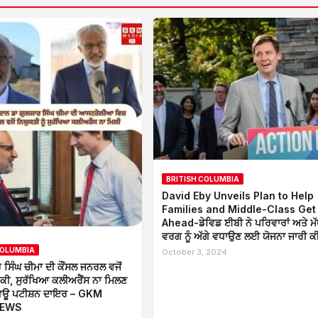
BRITISH COLUMBIA
David Eby Unveils Plan to Help
Families and Middle-Class Get
Ahead-ਡੇਵਿਡ ਈਬੀ ਨੇ ਪਰਿਵਾਰਾਂ ਅਤੇ ਮ
ਵਰਗ ਨੂੰ ਅੱਗੇ ਵਧਾਉਣ ਲਈ ਯੋਜਨਾ ਜਾਰੀ ਕ
COLUMBIA
October 3, 2024
ਰ ਸਿੰਘ ਚੀਮਾ ਦੀ ਕੌਂਸਲ ਜਨਰਲ ਵਜੋਂ
ੁਕੀ, ਸੁਰੱਖਿਆ ਕਲੀਅਰੈਂਸ ਨਾ ਮਿਲਣ
ਿਊ ਪਟੀਸ਼ਨ ਦਾਇਰ – GKM
NEWS