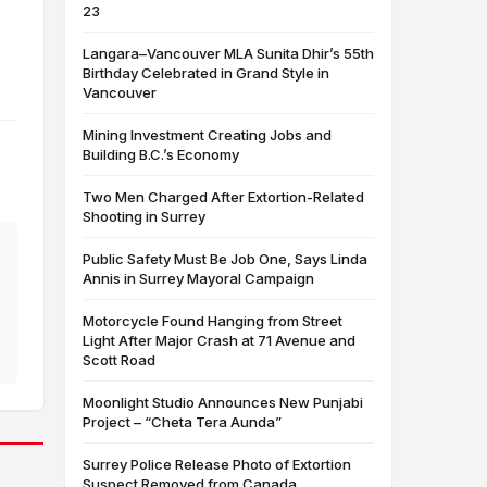
23
।
Langara–Vancouver MLA Sunita Dhir’s 55th
Birthday Celebrated in Grand Style in
Vancouver
Mining Investment Creating Jobs and
Building B.C.’s Economy
Two Men Charged After Extortion-Related
Shooting in Surrey
Public Safety Must Be Job One, Says Linda
Annis in Surrey Mayoral Campaign
Motorcycle Found Hanging from Street
Light After Major Crash at 71 Avenue and
Scott Road
Moonlight Studio Announces New Punjabi
Project – “Cheta Tera Aunda”
Surrey Police Release Photo of Extortion
Suspect Removed from Canada