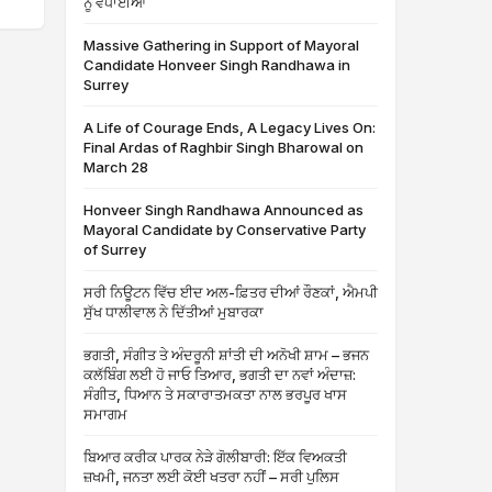
ਨੂੰ ਵਧਾਈਆਂ
Massive Gathering in Support of Mayoral
Candidate Honveer Singh Randhawa in
Surrey
A Life of Courage Ends, A Legacy Lives On:
Final Ardas of Raghbir Singh Bharowal on
March 28
Honveer Singh Randhawa Announced as
Mayoral Candidate by Conservative Party
of Surrey
ਸਰੀ ਨਿਊਟਨ ਵਿੱਚ ਈਦ ਅਲ-ਫ਼ਿਤਰ ਦੀਆਂ ਰੌਣਕਾਂ, ਐਮਪੀ
ਸੁੱਖ ਧਾਲੀਵਾਲ ਨੇ ਦਿੱਤੀਆਂ ਮੁਬਾਰਕਾ
ਭਗਤੀ, ਸੰਗੀਤ ਤੇ ਅੰਦਰੂਨੀ ਸ਼ਾਂਤੀ ਦੀ ਅਨੋਖੀ ਸ਼ਾਮ – ਭਜਨ
ਕਲੱਬਿੰਗ ਲਈ ਹੋ ਜਾਓ ਤਿਆਰ, ਭਗਤੀ ਦਾ ਨਵਾਂ ਅੰਦਾਜ਼:
ਸੰਗੀਤ, ਧਿਆਨ ਤੇ ਸਕਾਰਾਤਮਕਤਾ ਨਾਲ ਭਰਪੂਰ ਖਾਸ
ਸਮਾਗਮ
ਬਿਆਰ ਕਰੀਕ ਪਾਰਕ ਨੇੜੇ ਗੋਲੀਬਾਰੀ: ਇੱਕ ਵਿਅਕਤੀ
ਜ਼ਖਮੀ, ਜਨਤਾ ਲਈ ਕੋਈ ਖਤਰਾ ਨਹੀਂ – ਸਰੀ ਪੁਲਿਸ