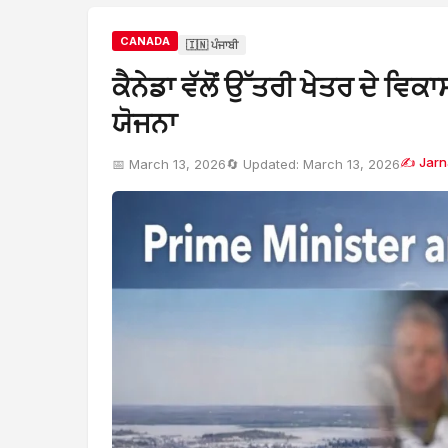
CANADA
🇮🇳 ਪੰਜਾਬੀ
ਕੈਨੇਡਾ ਵੱਲੋਂ ਉੱਤਰੀ ਖੇਤਰ ਦੇ ਵ
ਯੋਜਨਾ
✍ Jarna
📅 March 13, 2026
🔄 Updated: March 13, 2026