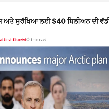
ਿਕਾਸ ਅਤੇ ਸੁਰੱਖਿਆ ਲਈ $40 ਬਿਲੀਅਨ ਦੀ ਵੱਡ
il Singh Khandoli
⏱ 1 min read