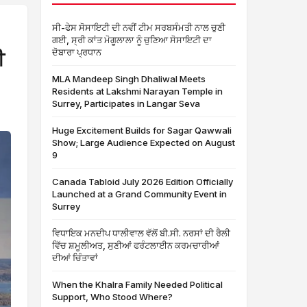
ਸੀ-ਫੇਸ ਸੋਸਾਇਟੀ ਦੀ ਨਵੀਂ ਟੀਮ ਸਰਬਸੰਮਤੀ ਨਾਲ ਚੁਣੀ
ਗਈ, ਸ੍ਰੀ ਕਾਂਤ ਮੋਗੂਲਾਲਾ ਨੂੰ ਚੁਣਿਆ ਸੋਸਾਇਟੀ ਦਾ
ਦੋਬਾਰਾ ਪ੍ਰਧਾਨ
ੀ
MLA Mandeep Singh Dhaliwal Meets
Residents at Lakshmi Narayan Temple in
Surrey, Participates in Langar Seva
Huge Excitement Builds for Sagar Qawwali
Show; Large Audience Expected on August
9
Canada Tabloid July 2026 Edition Officially
Launched at a Grand Community Event in
Surrey
ਵਿਧਾਇਕ ਮਨਦੀਪ ਧਾਲੀਵਾਲ ਵੱਲੋਂ ਬੀ.ਸੀ. ਨਰਸਾਂ ਦੀ ਰੈਲੀ
ਵਿੱਚ ਸ਼ਮੂਲੀਅਤ, ਸੁਣੀਆਂ ਫਰੰਟਲਾਈਨ ਕਰਮਚਾਰੀਆਂ
ਦੀਆਂ ਚਿੰਤਾਵਾਂ
When the Khalra Family Needed Political
Support, Who Stood Where?