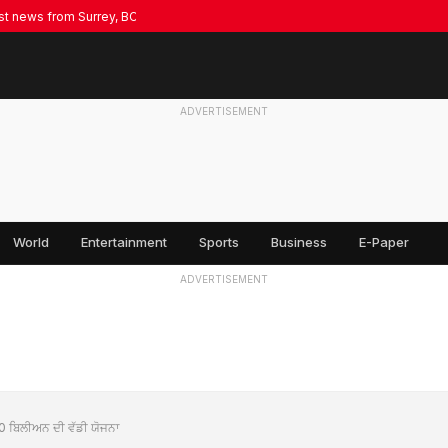
ws from Surrey, BC & Punjab — Stay updated with GKM News
ADVERTISEMENT
World
Entertainment
Sports
Business
E-Paper
ADVERTISEMENT
40 ਬਿਲੀਅਨ ਦੀ ਵੱਡੀ ਯੋਜਨਾ