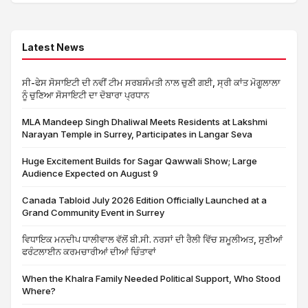
Latest News
ਸੀ-ਫੇਸ ਸੋਸਾਇਟੀ ਦੀ ਨਵੀਂ ਟੀਮ ਸਰਬਸੰਮਤੀ ਨਾਲ ਚੁਣੀ ਗਈ, ਸ੍ਰੀ ਕਾਂਤ ਮੋਗੂਲਾਲਾ
ਨੂੰ ਚੁਣਿਆ ਸੋਸਾਇਟੀ ਦਾ ਦੋਬਾਰਾ ਪ੍ਰਧਾਨ
MLA Mandeep Singh Dhaliwal Meets Residents at Lakshmi
Narayan Temple in Surrey, Participates in Langar Seva
Huge Excitement Builds for Sagar Qawwali Show; Large
Audience Expected on August 9
Canada Tabloid July 2026 Edition Officially Launched at a
Grand Community Event in Surrey
ਵਿਧਾਇਕ ਮਨਦੀਪ ਧਾਲੀਵਾਲ ਵੱਲੋਂ ਬੀ.ਸੀ. ਨਰਸਾਂ ਦੀ ਰੈਲੀ ਵਿੱਚ ਸ਼ਮੂਲੀਅਤ, ਸੁਣੀਆਂ
ਫਰੰਟਲਾਈਨ ਕਰਮਚਾਰੀਆਂ ਦੀਆਂ ਚਿੰਤਾਵਾਂ
When the Khalra Family Needed Political Support, Who Stood
Where?