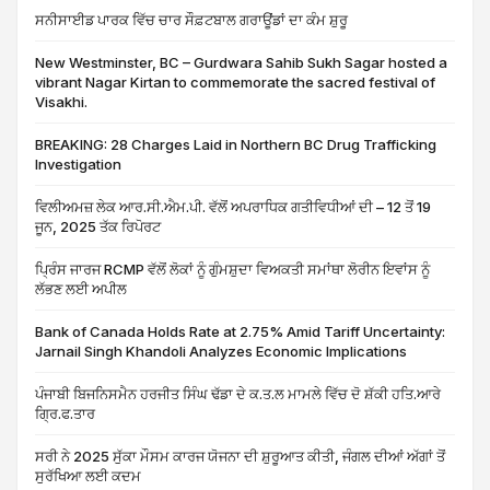
ਸਨੀਸਾਈਡ ਪਾਰਕ ਵਿੱਚ ਚਾਰ ਸੌਫ਼ਟਬਾਲ ਗਰਾਊਂਡਾਂ ਦਾ ਕੰਮ ਸ਼ੁਰੂ
New Westminster, BC – Gurdwara Sahib Sukh Sagar hosted a
vibrant Nagar Kirtan to commemorate the sacred festival of
Visakhi.
BREAKING: 28 Charges Laid in Northern BC Drug Trafficking
Investigation
ਵਿਲੀਅਮਜ਼ ਲੇਕ ਆਰ.ਸੀ.ਐਮ.ਪੀ. ਵੱਲੋਂ ਅਪਰਾਧਿਕ ਗਤੀਵਿਧੀਆਂ ਦੀ – 12 ਤੋਂ 19
ਜੂਨ, 2025 ਤੱਕ ਰਿਪੋਰਟ
ਪ੍ਰਿੰਸ ਜਾਰਜ RCMP ਵੱਲੋਂ ਲੋਕਾਂ ਨੂੰ ਗੁੰਮਸ਼ੁਦਾ ਵਿਅਕਤੀ ਸਮਾਂਥਾ ਲੋਰੀਨ ਇਵਾਂਸ ਨੂੰ
ਲੱਭਣ ਲਈ ਅਪੀਲ
Bank of Canada Holds Rate at 2.75% Amid Tariff Uncertainty:
Jarnail Singh Khandoli Analyzes Economic Implications
ਪੰਜਾਬੀ ਬਿਜਨਿਸਮੈਨ ਹਰਜੀਤ ਸਿੰਘ ਢੱਡਾ ਦੇ ਕ.ਤ.ਲ ਮਾਮਲੇ ਵਿੱਚ ਦੋ ਸ਼ੱਕੀ ਹਤਿ.ਆਰੇ
ਗ੍ਰਿ.ਫ.ਤਾਰ
ਸਰੀ ਨੇ 2025 ਸੁੱਕਾ ਮੌਸਮ ਕਾਰਜ ਯੋਜਨਾ ਦੀ ਸ਼ੁਰੂਆਤ ਕੀਤੀ, ਜੰਗਲ ਦੀਆਂ ਅੱਗਾਂ ਤੋਂ
ਸੁਰੱਖਿਆ ਲਈ ਕਦਮ