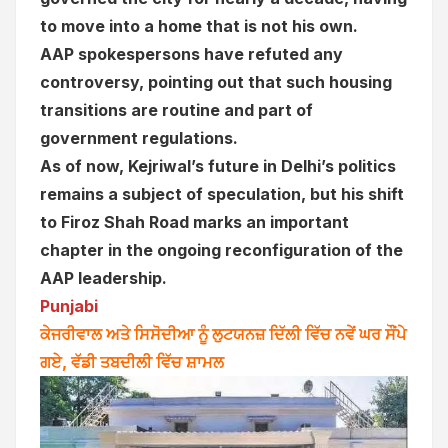
to move into a home that is not his own.
AAP spokespersons have refuted any
controversy, pointing out that such housing
transitions are routine and part of
government regulations.
As of now, Kejriwal’s future in Delhi’s politics
remains a subject of speculation, but his shift
to Firoz Shah Road marks an important
chapter in the ongoing reconfiguration of the
AAP leadership.
Punjabi
ਕੇਜਰੀਵਾਲ ਅਤੇ ਸਿਸੋਦੀਆ ਨੂੰ ਲੁਟਯਨਜ਼ ਦਿੱਲੀ ਵਿੱਚ ਨਵੇਂ ਘਰ ਸੌਂਪੇ
ਗਏ, ਵੱਡੀ ਤਬਦੀਲੀ ਵਿੱਚ ਸ਼ਾਮਲ