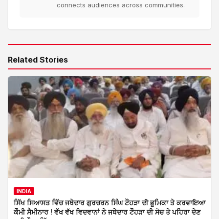
connects audiences across communities.
Related Stories
INDIA
ਸਿੱਖ ਸਿਆਸਤ ਵਿੱਚ ਜਥੇਦਾਰ ਗੁਰਚਰਨ ਸਿੰਘ ਟੌਹੜਾ ਦੀ ਭੂਮਿਕਾ ਤੇ ਕਰਵਾਇਆ
ਕੌਮੀ ਸੈਮੀਨਾਰ ! ਵੱਖ ਵੱਖ ਵਿਦਵਾਨਾਂ ਨੇ ਜਥੇਦਾਰ ਟੌਹੜਾ ਦੀ ਸੋਚ ਤੇ ਪਹਿਰਾ ਦੇਣ