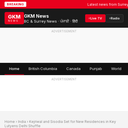
Latest news from Surrey, BC 
BREAKING
GKM News
GKM
Live TV
Radio
BC & Surrey News · ਪੰਜਾਬੀ · हिंदी
NEWS
ADVERTISEMENT
Home
British Columbia
Canada
Punjab
World
ADVERTISEMENT
Home
›
India
› Kejriwal and Sisodia Set for New Residences in Key
Lutyens Delhi Shuffle