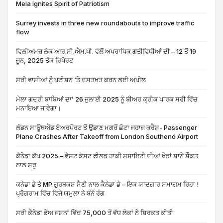
Mela Ignites Spirit of Patriotism
Surrey invests in three new roundabouts to improve traffic
flow
ਵਿਲੀਅਮਜ਼ ਲੇਕ ਆਰ.ਸੀ.ਐਮ.ਪੀ. ਵੱਲੋਂ ਅਪਰਾਧਿਕ ਗਤੀਵਿਧੀਆਂ ਦੀ – 12 ਤੋਂ 19
ਜੂਨ, 2025 ਤੱਕ ਰਿਪੋਰਟ
ਸਰੀ ਵਾਸੀਆਂ ਨੂੰ ਪਟੀਸ਼ਨ ‘ਤੇ ਦਸਤਖ਼ਤ ਕਰਨ ਲਈ ਅਪੀਲ
ਮੇਲਾ ਗਦਰੀ ਬਾਬਿਆਂ ਦਾ’ 26 ਜੁਲਾਈ 2025 ਨੂੰ ਬੀਅਰ ਕ੍ਰੀਕ ਪਾਰਕ ਸਰੀ ਵਿੱਚ
ਮਨਾਇਆ ਜਾਵੇਗਾ।
ਲੰਡਨ ਸਾਊਥਐਂਡ ਏਅਰਪੋਰਟ ਤੋਂ ਉਡਾਣ ਮਗਰੋਂ ਛੋਟਾ ਜਹਾਜ਼ ਕਰੈਸ਼- Passenger
Plane Crashes After Takeoff from London Southend Airport
ਕੈਨੇਡਾ ਕੱਪ 2025 – ਵੈਸਟ ਕੋਸਟ ਫੀਲਡ ਹਾਕੀ ਸੁਸਾਇਟੀ ਦੀਆਂ ਖੇਡਾਂ ਸ਼ਾਨੇ ਸ਼ੌਕਤ
ਨਾਲ ਸ਼ੁਰੂ
ਕਨੇਡਾ ਡੇ ਤੇ MP ਗੁਰਬਕਸ਼ ਸੈਣੀ ਨਾਲ ਕੈਨੇਡਾ ਡੇ – ਇਕ ਯਾਦਗਾਰ ਸਮਾਗਮ ਰਿਹਾ !
ਪ੍ਰੋਗਰਾਮ ਵਿੱਚ ਵਿਜੇ ਯਮੁਲਾ ਨੇ ਬੰਨੇ ਰੰਗ
ਸਰੀ ਕੈਨੇਡਾ ਡੇਅ ਜਸ਼ਨਾਂ ਵਿੱਚ 75,000 ਤੋਂ ਵੱਧ ਲੋਕਾਂ ਨੇ ਸ਼ਿਰਕਤ ਕੀਤੀ