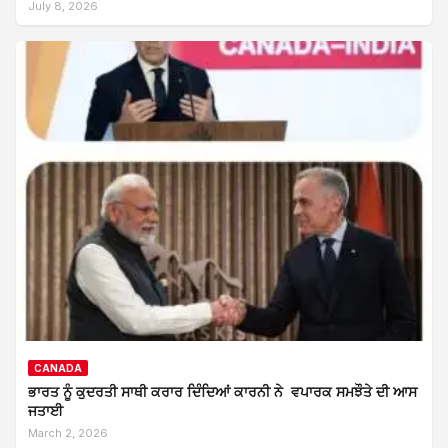
July 8, 2026
CANADA
ਭਾਰਤ ਨੂੰ ਕੁਦਰਤੀ ਸਾਥੀ ਕਰਾਰ ਦਿੰਦਿਆਂ ਕਾਰਨੀ ਨੇ ਵਪਾਰਕ ਸਮਝੌਤੇ ਦੀ ਆਸ
ਜਤਾਈ
March 2, 2026