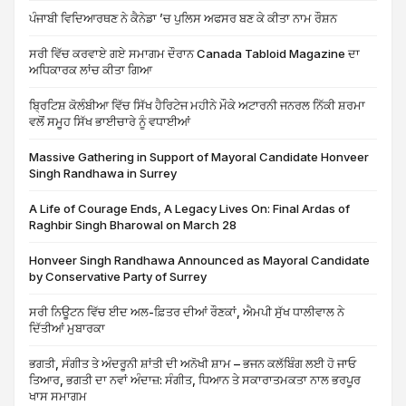
ਪੰਜਾਬੀ ਵਿਦਿਆਰਥਣ ਨੇ ਕੈਨੇਡਾ ’ਚ ਪੁਲਿਸ ਅਫਸਰ ਬਣ ਕੇ ਕੀਤਾ ਨਾਮ ਰੌਸ਼ਨ
ਸਰੀ ਵਿੱਚ ਕਰਵਾਏ ਗਏ ਸਮਾਗਮ ਦੌਰਾਨ Canada Tabloid Magazine ਦਾ
ਅਧਿਕਾਰਕ ਲਾਂਚ ਕੀਤਾ ਗਿਆ
ਬ੍ਰਿਟਿਸ਼ ਕੋਲੰਬੀਆ ਵਿੱਚ ਸਿੱਖ ਹੈਰਿਟੇਜ ਮਹੀਨੇ ਮੌਕੇ ਅਟਾਰਨੀ ਜਨਰਲ ਨਿੱਕੀ ਸ਼ਰਮਾ
ਵਲੋਂ ਸਮੂਹ ਸਿੱਖ ਭਾਈਚਾਰੇ ਨੂੰ ਵਧਾਈਆਂ
Massive Gathering in Support of Mayoral Candidate Honveer
Singh Randhawa in Surrey
A Life of Courage Ends, A Legacy Lives On: Final Ardas of
Raghbir Singh Bharowal on March 28
Honveer Singh Randhawa Announced as Mayoral Candidate
by Conservative Party of Surrey
ਸਰੀ ਨਿਊਟਨ ਵਿੱਚ ਈਦ ਅਲ-ਫ਼ਿਤਰ ਦੀਆਂ ਰੌਣਕਾਂ, ਐਮਪੀ ਸੁੱਖ ਧਾਲੀਵਾਲ ਨੇ
ਦਿੱਤੀਆਂ ਮੁਬਾਰਕਾ
ਭਗਤੀ, ਸੰਗੀਤ ਤੇ ਅੰਦਰੂਨੀ ਸ਼ਾਂਤੀ ਦੀ ਅਨੋਖੀ ਸ਼ਾਮ – ਭਜਨ ਕਲੱਬਿੰਗ ਲਈ ਹੋ ਜਾਓ
ਤਿਆਰ, ਭਗਤੀ ਦਾ ਨਵਾਂ ਅੰਦਾਜ਼: ਸੰਗੀਤ, ਧਿਆਨ ਤੇ ਸਕਾਰਾਤਮਕਤਾ ਨਾਲ ਭਰਪੂਰ
ਖਾਸ ਸਮਾਗਮ