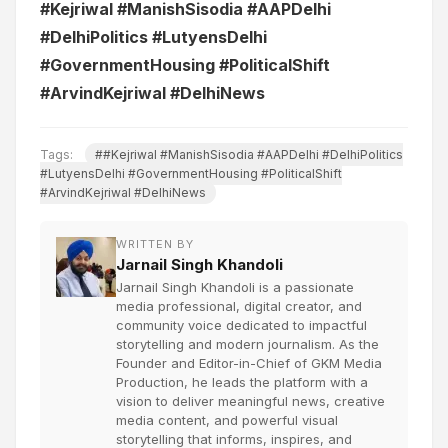
#Kejriwal #ManishSisodia #AAPDelhi
#DelhiPolitics #LutyensDelhi
#GovernmentHousing #PoliticalShift
#ArvindKejriwal #DelhiNews
Tags:
##Kejriwal #ManishSisodia #AAPDelhi #DelhiPolitics
#LutyensDelhi #GovernmentHousing #PoliticalShift
#ArvindKejriwal #DelhiNews
WRITTEN BY
Jarnail Singh Khandoli
Jarnail Singh Khandoli is a passionate
media professional, digital creator, and
community voice dedicated to impactful
storytelling and modern journalism. As the
Founder and Editor-in-Chief of GKM Media
Production, he leads the platform with a
vision to deliver meaningful news, creative
media content, and powerful visual
storytelling that informs, inspires, and