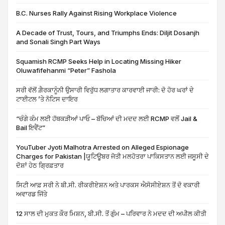
B.C. Nurses Rally Against Rising Workplace Violence
A Decade of Trust, Tours, and Triumphs Ends: Diljit Dosanjh
and Sonali Singh Part Ways
Squamish RCMP Seeks Help in Locating Missing Hiker
Oluwafifehanmi “Peter” Fashola
ਸਰੀ ਵੱਲੋਂ ਗ਼ੈਰਕਾਨੂੰਨੀ ਉਸਾਰੀ ਵਿਰੁੱਧ ਲਗਾਤਾਰ ਕਾਰਵਾਈ ਜਾਰੀ: ਦੋ ਹੋਰ ਘਰਾਂ ਦੇ
ਟਾਈਟਲ ’ਤੇ ਨੋਟਿਸ ਦਾਇਰ
“ਚੰਗੇ ਕੰਮ ਲਈ ਹੱਥਕੜੀਆਂ ਪਾਓ – ਬੱਚਿਆਂ ਦੀ ਮਦਦ ਲਈ RCMP ਵਲੋਂ Jail &
Bail ਇਵੈਂਟ”
YouTuber Jyoti Malhotra Arrested on Alleged Espionage
Charges for Pakistan |ਯੂਟਿਊਬਰ ਜੋਤੀ ਮਲਹੋਤਰਾ ਪਾਕਿਸਤਾਨ ਲਈ ਜਸੂਸੀ ਦੇ
ਦੋਸ਼ਾਂ ਹੇਠ ਗ੍ਰਿਫ਼ਤਾਰ
ਸਿਟੀ ਆਫ਼ ਸਰੀ ਨੇ ਬੀ.ਸੀ. ਰੀਕਰੀਏਸ਼ਨ ਅਤੇ ਪਾਰਕਸ ਐਸੋਸੀਏਸ਼ਨ ਤੋਂ ਦੋ ਵਕਾਰੀ
ਅਵਾਰਡ ਜਿੱਤੇ
12 ਸਾਲ ਦੀ ਮੁਕਤ ਕੌਰ ਮਿਸ਼ਨ, ਬੀ.ਸੀ. ਤੋਂ ਗੁੰਮ – ਪਰਿਵਾਰ ਨੇ ਮਦਦ ਦੀ ਅਪੀਲ ਕੀਤੀ