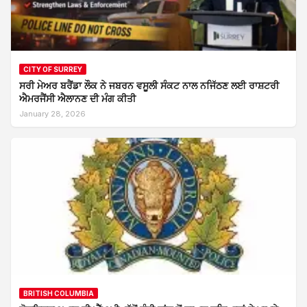
CITY OF SURREY
ਸਰੀ ਮੇਅਰ ਬਰੈਂਡਾ ਲੌਕ ਨੇ ਜਬਰਨ ਵਸੂਲੀ ਸੰਕਟ ਨਾਲ ਨਜਿੱਠਣ ਲਈ ਰਾਸ਼ਟਰੀ
ਐਮਰਜੈਂਸੀ ਐਲਾਨਣ ਦੀ ਮੰਗ ਕੀਤੀ
January 28, 2026
BRITISH COLUMBIA