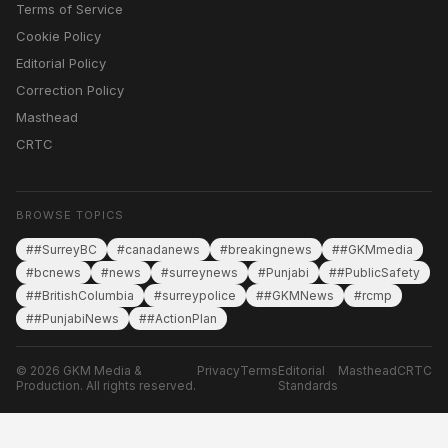
Terms of Service
Cookie Policy
Editorial Policy
Correction Policy
Masthead
CRTC
BROWSE TOPICS
##SurreyBC
#canadanews
#breakingnews
##GKMmedia
#bcnews
#news
#surreynews
#Punjabi
##PublicSafety
##BritishColumbia
#surreypolice
##GKMNews
#rcmp
##PunjabiNews
##ActionPlan
© 2026 GKM Media &
Privacy
Terms
Editorial
Masthead
CRTC
Production. All rights reserved.
Standards