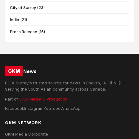
City of Surrey (23)
India (21)
Press Release (16)
GKM
News
BC & Surrey's trusted source for news in English, ਪੰਜਾਬੀ & हिंदी.
Serving the South Asian community across Canada.
Part of
GKM Media & Production
Facebook
Instagram
YouTube
WhatsApp
GKM NETWORK
GKM Media Corporate