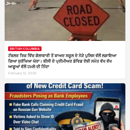
BRITISH COLUMBIA
ਟੰਬਲਰ ਰਿਜ਼ ਵਿੱਚ ਗੋਲਾਬਾਰੀ ਤੋਂ ਬਾਅਦ ਸਕੂਲ ਦੇ ਨੇੜੇ ਪੁਲਿਸ ਵੱਲੋਂ ਲਗਾਇਆ
ਗਿਆ ਸੁਰੱਖਿਆ ਘੇਰਾ। ਬੀਸੀ ਦੇ ਪ੍ਰੀਮੀਅਰ ਡੇਵਿਡ ਏਬੀ ਸਮੇਤ ਵੱਖ ਵੱਖ
ਆਗੂਆਂ ਵੱਲੋਂ ਹਮਲੇ ਦੀ ਨਿੰਦਾ
February 12, 2026