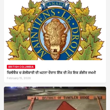
BRITISH COLUMBIA
ਚਿਲੀਵੈਕ ਚ ਗੋਲੀਬਾਰੀ ਦੀ ਘਟਨਾ ਦੌਰਾਨ ਇੱਕ ਦੀ ਮੌਤ ਇਕ ਗੰਭੀਰ ਜਖਮੀ
February 15, 2026