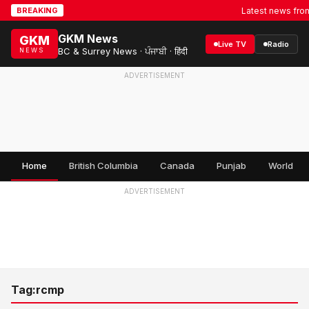
Latest news from S
BREAKING
GKM News
GKM
Live TV
Radio
BC & Surrey News · ਪੰਜਾਬੀ · हिंदी
NEWS
ADVERTISEMENT
Home
British Columbia
Canada
Punjab
World
ADVERTISEMENT
Tag:
rcmp