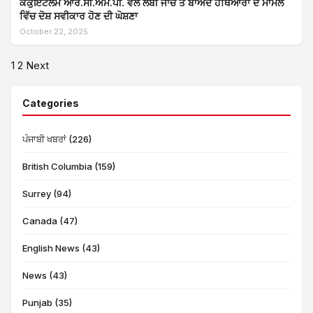
ਕੋਕੁਇਟਲਮ ਆਰ.ਸੀ.ਐੱਮ.ਪੀ. ਵੱਲੋਂ ਲੰਬੀ ਜਾਂਚ ਤੋਂ ਬਾਅਦ ਹਥਿਆਰਾਂ ਦੇ ਮਾਮਲੇ
ਵਿੱਚ ਦੋਸ਼ ਸਵੀਕਾਰ ਹੋਣ ਦੀ ਘੋਸ਼ਣਾ
October 22, 2025
Posts
1
2
Next
pagination
Categories
ਪੰਜਾਬੀ ਖਬਰਾਂ (226)
British Columbia (159)
Surrey (94)
Canada (47)
English News (43)
News (43)
Punjab (35)