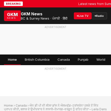
Latest news from Surrey, BC
BREAKING
GKM News
GKM
Live TV
Radio
BC & Surrey News · ਪੰਜਾਬੀ · हिंदी
NEWS
ADVERTISEMENT
Home
British Columbia
Canada
Punjab
World
ADVERTISEMENT
Home
›
Canada
› ਐਨ ਡੀ ਪੀ ਦੀ ਲੀਲਾ ਡਾਂਸ ਨੇ ਐਲਮਵੁੱਡ-ਟ੍ਰਾਂਸਕੋਨਾ ਹਲਕੇ ਤੋਂ ਜਿੱਤ
ਪ੍ਰਾਪਤ ਕੀਤੀ, ਬਲਾਕ ਦੇ ਉਮੀਦਵਾਰ ਨੇ ਲਾਸਾਲੇ-ਏਮਾਰਡ-ਵਰਡੂਨ ਨੂੰ ਫਤਿਹ ਕੀਤਾ – Leila Dans