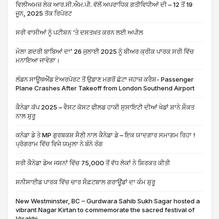
ਵਿਲੀਅਮਜ਼ ਲੇਕ ਆਰ.ਸੀ.ਐਮ.ਪੀ. ਵੱਲੋਂ ਅਪਰਾਧਿਕ ਗਤੀਵਿਧੀਆਂ ਦੀ – 12 ਤੋਂ 19
ਜੂਨ, 2025 ਤੱਕ ਰਿਪੋਰਟ
ਸਰੀ ਵਾਸੀਆਂ ਨੂੰ ਪਟੀਸ਼ਨ ‘ਤੇ ਦਸਤਖ਼ਤ ਕਰਨ ਲਈ ਅਪੀਲ
ਮੇਲਾ ਗਦਰੀ ਬਾਬਿਆਂ ਦਾ’ 26 ਜੁਲਾਈ 2025 ਨੂੰ ਬੀਅਰ ਕ੍ਰੀਕ ਪਾਰਕ ਸਰੀ ਵਿੱਚ
ਮਨਾਇਆ ਜਾਵੇਗਾ।
ਲੰਡਨ ਸਾਊਥਐਂਡ ਏਅਰਪੋਰਟ ਤੋਂ ਉਡਾਣ ਮਗਰੋਂ ਛੋਟਾ ਜਹਾਜ਼ ਕਰੈਸ਼- Passenger
Plane Crashes After Takeoff from London Southend Airport
ਕੈਨੇਡਾ ਕੱਪ 2025 – ਵੈਸਟ ਕੋਸਟ ਫੀਲਡ ਹਾਕੀ ਸੁਸਾਇਟੀ ਦੀਆਂ ਖੇਡਾਂ ਸ਼ਾਨੇ ਸ਼ੌਕਤ
ਨਾਲ ਸ਼ੁਰੂ
ਕਨੇਡਾ ਡੇ ਤੇ MP ਗੁਰਬਕਸ਼ ਸੈਣੀ ਨਾਲ ਕੈਨੇਡਾ ਡੇ – ਇਕ ਯਾਦਗਾਰ ਸਮਾਗਮ ਰਿਹਾ !
ਪ੍ਰੋਗਰਾਮ ਵਿੱਚ ਵਿਜੇ ਯਮੁਲਾ ਨੇ ਬੰਨੇ ਰੰਗ
ਸਰੀ ਕੈਨੇਡਾ ਡੇਅ ਜਸ਼ਨਾਂ ਵਿੱਚ 75,000 ਤੋਂ ਵੱਧ ਲੋਕਾਂ ਨੇ ਸ਼ਿਰਕਤ ਕੀਤੀ
ਸਨੀਸਾਈਡ ਪਾਰਕ ਵਿੱਚ ਚਾਰ ਸੌਫ਼ਟਬਾਲ ਗਰਾਊਂਡਾਂ ਦਾ ਕੰਮ ਸ਼ੁਰੂ
New Westminster, BC – Gurdwara Sahib Sukh Sagar hosted a
vibrant Nagar Kirtan to commemorate the sacred festival of
Visakhi.