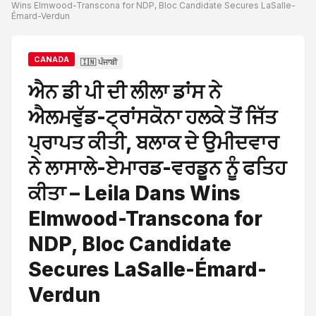
Wins Elmwood-Transcona for NDP, Bloc Candidate Secures LaSalle-
Émard-Verdun
CANADA
🇮🇳 ਪੰਜਾਬੀ
ਐਨ ਡੀ ਪੀ ਦੀ ਲੀਲਾ ਡਾਂਸ ਨੇ
ਐਲਮਵੁੱਡ-ਟ੍ਰਾਂਸਕੋਨਾ ਹਲਕੇ ਤੋਂ ਜਿੱਤ
ਪ੍ਰਾਪਤ ਕੀਤੀ, ਬਲਾਕ ਦੇ ਉਮੀਦਵਾਰ
ਨੇ ਲਾਸਾਲੇ-ਏਮਾਰਡ-ਵਰਡੂਨ ਨੂੰ ਫਤਿਹ
ਕੀਤਾ – Leila Dans Wins
Elmwood-Transcona for
NDP, Bloc Candidate
Secures LaSalle-Émard-
Verdun