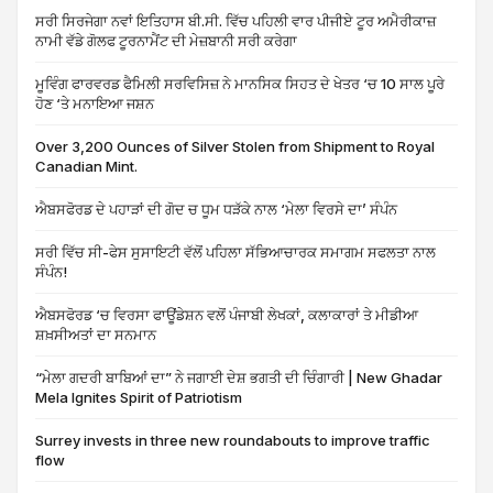
ਸਰੀ ਸਿਰਜੇਗਾ ਨਵਾਂ ਇਤਿਹਾਸ ਬੀ.ਸੀ. ਵਿੱਚ ਪਹਿਲੀ ਵਾਰ ਪੀਜੀਏ ਟੂਰ ਅਮੈਰੀਕਾਜ਼
ਨਾਮੀ ਵੱਡੇ ਗੋਲਫ ਟੂਰਨਾਮੈਂਟ ਦੀ ਮੇਜ਼ਬਾਨੀ ਸਰੀ ਕਰੇਗਾ
ਮੂਵਿੰਗ ਫਾਰਵਰਡ ਫੈਮਿਲੀ ਸਰਵਿਸਿਜ਼ ਨੇ ਮਾਨਸਿਕ ਸਿਹਤ ਦੇ ਖੇਤਰ ‘ਚ 10 ਸਾਲ ਪੂਰੇ
ਹੋਣ ‘ਤੇ ਮਨਾਇਆ ਜਸ਼ਨ
Over 3,200 Ounces of Silver Stolen from Shipment to Royal
Canadian Mint.
ਐਬਸਫੋਰਡ ਦੇ ਪਹਾੜਾਂ ਦੀ ਗੋਦ ਚ ਧੂਮ ਧੜੱਕੇ ਨਾਲ ‘ਮੇਲਾ ਵਿਰਸੇ ਦਾ’ ਸੰਪੰਨ
ਸਰੀ ਵਿੱਚ ਸੀ-ਫੇਸ ਸੁਸਾਇਟੀ ਵੱਲੋਂ ਪਹਿਲਾ ਸੱਭਿਆਚਾਰਕ ਸਮਾਗਮ ਸਫਲਤਾ ਨਾਲ
ਸੰਪੰਨ!
ਐਬਸਫੋਰਡ ‘ਚ ਵਿਰਸਾ ਫਾਊਂਡੇਸ਼ਨ ਵਲੋਂ ਪੰਜਾਬੀ ਲੇਖਕਾਂ, ਕਲਾਕਾਰਾਂ ਤੇ ਮੀਡੀਆ
ਸ਼ਖ਼ਸੀਅਤਾਂ ਦਾ ਸਨਮਾਨ
“ਮੇਲਾ ਗਦਰੀ ਬਾਬਿਆਂ ਦਾ” ਨੇ ਜਗਾਈ ਦੇਸ਼ ਭਗਤੀ ਦੀ ਚਿੰਗਾਰੀ | New Ghadar
Mela Ignites Spirit of Patriotism
Surrey invests in three new roundabouts to improve traffic
flow