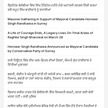
ਬ੍ਰਿਟਿਸ਼ ਕੋਲੰਬੀਆ ਵਿੱਚ ਸਿੱਖ ਹੈਰਿਟੇਜ ਮਹੀਨੇ ਮੌਕੇ ਅਟਾਰਨੀ ਜਨਰਲ ਨਿੱਕੀ ਸ਼ਰਮਾ
ਵਲੋਂ ਸਮੂਹ ਸਿੱਖ ਭਾਈਚਾਰੇ ਨੂੰ ਵਧਾਈਆਂ
Massive Gathering in Support of Mayoral Candidate Honveer
Singh Randhawa in Surrey
A Life of Courage Ends, A Legacy Lives On: Final Ardas of
Raghbir Singh Bharowal on March 28
Honveer Singh Randhawa Announced as Mayoral Candidate
by Conservative Party of Surrey
ਸਰੀ ਨਿਊਟਨ ਵਿੱਚ ਈਦ ਅਲ-ਫ਼ਿਤਰ ਦੀਆਂ ਰੌਣਕਾਂ, ਐਮਪੀ ਸੁੱਖ ਧਾਲੀਵਾਲ ਨੇ
ਦਿੱਤੀਆਂ ਮੁਬਾਰਕਾ
ਭਗਤੀ, ਸੰਗੀਤ ਤੇ ਅੰਦਰੂਨੀ ਸ਼ਾਂਤੀ ਦੀ ਅਨੋਖੀ ਸ਼ਾਮ – ਭਜਨ ਕਲੱਬਿੰਗ ਲਈ ਹੋ ਜਾਓ
ਤਿਆਰ, ਭਗਤੀ ਦਾ ਨਵਾਂ ਅੰਦਾਜ਼: ਸੰਗੀਤ, ਧਿਆਨ ਤੇ ਸਕਾਰਾਤਮਕਤਾ ਨਾਲ ਭਰਪੂਰ
ਖਾਸ ਸਮਾਗਮ
ਬਿਆਰ ਕਰੀਕ ਪਾਰਕ ਨੇੜੇ ਗੋਲੀਬਾਰੀ: ਇੱਕ ਵਿਅਕਤੀ ਜ਼ਖਮੀ, ਜਨਤਾ ਲਈ ਕੋਈ
ਖਤਰਾ ਨਹੀਂ – ਸਰੀ ਪੁਲਿਸ
ਆਇਨ ਬਲੈਕ ਵੱਲੋਂ ਪ੍ਰੀਮੀਅਰ ਡੇਵਿਡ ਏਬੀ ਦੀ ਮੈਂਪਲ ਰਿੱਜ ਦੌਰੇ ਦੌਰਾਨ ਨੌਕਰੀਆਂ ਦੇ