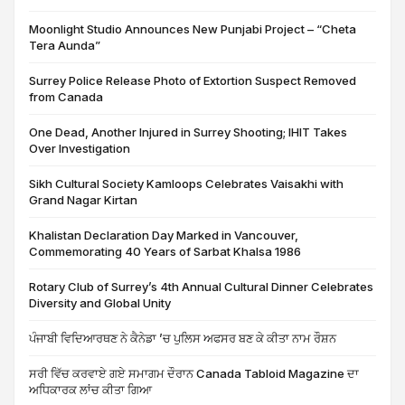
Moonlight Studio Announces New Punjabi Project – “Cheta
Tera Aunda”
Surrey Police Release Photo of Extortion Suspect Removed
from Canada
One Dead, Another Injured in Surrey Shooting; IHIT Takes
Over Investigation
Sikh Cultural Society Kamloops Celebrates Vaisakhi with
Grand Nagar Kirtan
Khalistan Declaration Day Marked in Vancouver,
Commemorating 40 Years of Sarbat Khalsa 1986
Rotary Club of Surrey’s 4th Annual Cultural Dinner Celebrates
Diversity and Global Unity
ਪੰਜਾਬੀ ਵਿਦਿਆਰਥਣ ਨੇ ਕੈਨੇਡਾ ’ਚ ਪੁਲਿਸ ਅਫਸਰ ਬਣ ਕੇ ਕੀਤਾ ਨਾਮ ਰੌਸ਼ਨ
ਸਰੀ ਵਿੱਚ ਕਰਵਾਏ ਗਏ ਸਮਾਗਮ ਦੌਰਾਨ Canada Tabloid Magazine ਦਾ
ਅਧਿਕਾਰਕ ਲਾਂਚ ਕੀਤਾ ਗਿਆ