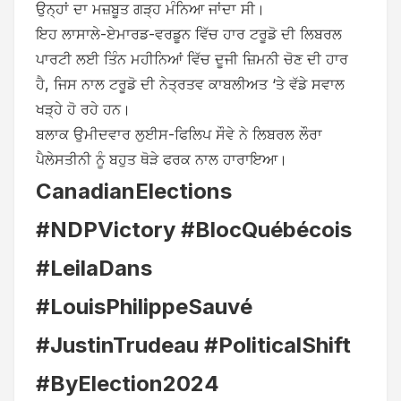
ਉਨ੍ਹਾਂ ਦਾ ਮਜ਼ਬੂਤ ਗੜ੍ਹ ਮੰਨਿਆ ਜਾਂਦਾ ਸੀ।
ਇਹ ਲਾਸਾਲੇ-ਏਮਾਰਡ-ਵਰਡੂਨ ਵਿੱਚ ਹਾਰ ਟਰੂਡੋ ਦੀ ਲਿਬਰਲ
ਪਾਰਟੀ ਲਈ ਤਿੰਨ ਮਹੀਨਿਆਂ ਵਿੱਚ ਦੂਜੀ ਜ਼ਿਮਨੀ ਚੋਣ ਦੀ ਹਾਰ
ਹੈ, ਜਿਸ ਨਾਲ ਟਰੂਡੋ ਦੀ ਨੇਤ੍ਰਤਵ ਕਾਬਲੀਅਤ ‘ਤੇ ਵੱਡੇ ਸਵਾਲ
ਖੜ੍ਹੇ ਹੋ ਰਹੇ ਹਨ।
ਬਲਾਕ ਉਮੀਦਵਾਰ ਲੁਈਸ-ਫਿਲਿਪ ਸੌਵੇ ਨੇ ਲਿਬਰਲ ਲੌਰਾ
ਪੈਲੇਸਤੀਨੀ ਨੂੰ ਬਹੁਤ ਥੋੜੇ ਫਰਕ ਨਾਲ ਹਾਰਾਇਆ।
CanadianElections
#NDPVictory #BlocQuébécois
#LeilaDans
#LouisPhilippeSauvé
#JustinTrudeau #PoliticalShift
#ByElection2024