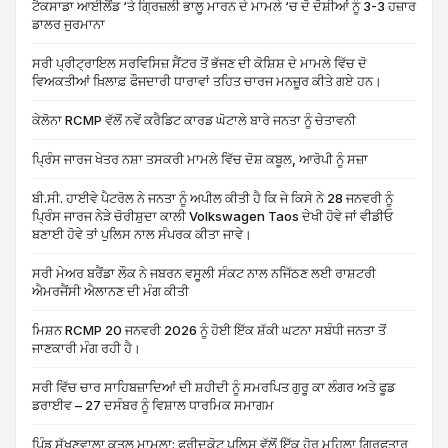
ਟੈਕਸਾਡਾ ਆਈਲੈਂਡ ‘ਤੇ ਗ੍ਰਿਜ਼ਲੀ ਭਾਲੂ ਮਾਰਨ ਦੇ ਮਾਮਲੇ ‘ਚ ਦੋ ਦੋਸ਼ੀਆਂ ਨੂੰ 3-3 ਹਜ਼ਾਰ
ਡਾਲਰ ਜੁਰਮਾਨਾ
ਸਰੀ ਪ੍ਰੀਟ੍ਰਾਇਲ ਸਰਵਿਸਿਜ਼ ਸੈਂਟਰ ਤੋਂ ਭੱਜਣ ਦੀ ਕੋਸ਼ਿਸ਼ ਦੇ ਮਾਮਲੇ ਵਿੱਚ ਦੋ
ਵਿਅਕਤੀਆਂ ਖ਼ਿਲਾਫ਼ ਫੌਜਦਾਰੀ ਧਾਰਾਵਾਂ ਤਹਿਤ ਚਾਰਜ ਮਨਜ਼ੂਰ ਕੀਤੇ ਗਏ ਹਨ।
ਕੇਲੋਨਾ RCMP ਵੱਲੋਂ ਨਵੇਂ ਕਰੈਡਿਟ ਕਾਰਡ ਘੋਟਾਲੇ ਬਾਰੇ ਜਨਤਾ ਨੂੰ ਚੇਤਾਵਨੀ
ਪ੍ਰਿੰਸ ਜਾਰਜ ਖੇਤਰ ਨਸ਼ਾ ਤਸਕਰੀ ਮਾਮਲੇ ਵਿੱਚ ਦੋਸ਼ ਕਬੂਲ, ਆਰੋਪੀ ਨੂੰ ਸਜ਼ਾ
ਬੀ.ਸੀ. ਹਾਈਵੇ ਪੈਟਰੋਲ ਨੇ ਜਨਤਾ ਨੂੰ ਅਪੀਲ ਕੀਤੀ ਹੈ ਕਿ ਜੇ ਕਿਸੇ ਨੇ 28 ਜਨਵਰੀ ਨੂੰ
ਪ੍ਰਿੰਸ ਜਾਰਜ ਨੇੜੇ ਚੋਰੀਸ਼ੁਦਾ ਕਾਲੀ Volkswagen Taos ਦੇਖੀ ਹੋਵੇ ਜਾਂ ਵੀਡੀਓ
ਬਣਾਈ ਹੋਵੇ ਤਾਂ ਪੁਲਿਸ ਨਾਲ ਸੰਪਰਕ ਕੀਤਾ ਜਾਵੇ।
ਸਰੀ ਮੇਅਰ ਬਰੈਂਡਾ ਲੌਕ ਨੇ ਜਬਰਨ ਵਸੂਲੀ ਸੰਕਟ ਨਾਲ ਨਜਿੱਠਣ ਲਈ ਰਾਸ਼ਟਰੀ
ਐਮਰਜੈਂਸੀ ਐਲਾਨਣ ਦੀ ਮੰਗ ਕੀਤੀ
ਮਿਸ਼ਨ RCMP 20 ਜਨਵਰੀ 2026 ਨੂੰ ਹੋਈ ਇੱਕ ਸ਼ੱਕੀ ਘਟਨਾ ਸਬੰਧੀ ਜਨਤਾ ਤੋਂ
ਜਾਣਕਾਰੀ ਮੰਗ ਰਹੀ ਹੈ।
ਸਰੀ ਵਿੱਚ ਚਾਰ ਸਾਹਿਬਜ਼ਾਦਿਆਂ ਦੀ ਸ਼ਹੀਦੀ ਨੂੰ ਸਮਰਪਿਤ ਗੁਰੂ ਕਾ ਲੰਗਰ ਅਤੇ ਫੂਡ
ਡਰਾਈਵ – 27 ਦਸੰਬਰ ਨੂੰ ਵਿਸ਼ਾਲ ਧਾਰਮਿਕ ਸਮਾਗਮ
ਪਿੰਡ ਸੁੱਖਣਵਾਲਾ ਕਤਲ ਮਾਮਲਾ: ਫਰੀਦਕੋਟ ਪੁਲਿਸ ਵੱਲੋਂ ਇੱਕ ਹੋਰ ਮਹਿਲਾ ਗ੍ਰਿਫਤਾਰ