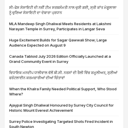
ਸੀ-ਫੇਸ ਸੋਸਾਇਟੀ ਦੀ ਨਵੀਂ ਟੀਮ ਸਰਬਸੰਮਤੀ ਨਾਲ ਚੁਣੀ ਗਈ, ਸ੍ਰੀ ਕਾਂਤ ਮੋਗੂਲਾਲਾ
ਨੂੰ ਚੁਣਿਆ ਸੋਸਾਇਟੀ ਦਾ ਦੋਬਾਰਾ ਪ੍ਰਧਾਨ
MLA Mandeep Singh Dhaliwal Meets Residents at Lakshmi
Narayan Temple in Surrey, Participates in Langar Seva
Huge Excitement Builds for Sagar Qawwali Show; Large
Audience Expected on August 9
Canada Tabloid July 2026 Edition Officially Launched at a
Grand Community Event in Surrey
ਵਿਧਾਇਕ ਮਨਦੀਪ ਧਾਲੀਵਾਲ ਵੱਲੋਂ ਬੀ.ਸੀ. ਨਰਸਾਂ ਦੀ ਰੈਲੀ ਵਿੱਚ ਸ਼ਮੂਲੀਅਤ, ਸੁਣੀਆਂ
ਫਰੰਟਲਾਈਨ ਕਰਮਚਾਰੀਆਂ ਦੀਆਂ ਚਿੰਤਾਵਾਂ
When the Khalra Family Needed Political Support, Who Stood
Where?
Ajaypal Singh Dhaliwal Honoured by Surrey City Council for
Historic Mount Everest Achievement
Surrey Police Investigating Targeted Shots Fired Incident in
South Newton