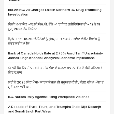
BREAKING: 28 Charges Laid in Northern BC Drug Trafficking
Investigation
ਵਿਲੀਅਮਜ਼ ਲੇਕ ਆਰ.ਸੀ.ਐਮ.ਪੀ. ਵੱਲੋਂ ਅਪਰਾਧਿਕ ਗਤੀਵਿਧੀਆਂ ਦੀ – 12 ਤੋਂ 19
ਜੂਨ, 2025 ਤੱਕ ਰਿਪੋਰਟ
ਪ੍ਰਿੰਸ ਜਾਰਜ RCMP ਵੱਲੋਂ ਲੋਕਾਂ ਨੂੰ ਗੁੰਮਸ਼ੁਦਾ ਵਿਅਕਤੀ ਸਮਾਂਥਾ ਲੋਰੀਨ ਇਵਾਂਸ ਨੂੰ
ਲੱਭਣ ਲਈ ਅਪੀਲ
Bank of Canada Holds Rate at 2.75% Amid Tariff Uncertainty:
Jarnail Singh Khandoli Analyzes Economic Implications
ਪੰਜਾਬੀ ਬਿਜਨਿਸਮੈਨ ਹਰਜੀਤ ਸਿੰਘ ਢੱਡਾ ਦੇ ਕ.ਤ.ਲ ਮਾਮਲੇ ਵਿੱਚ ਦੋ ਸ਼ੱਕੀ ਹਤਿ.ਆਰੇ
ਗ੍ਰਿ.ਫ.ਤਾਰ
ਸਰੀ ਨੇ 2025 ਸੁੱਕਾ ਮੌਸਮ ਕਾਰਜ ਯੋਜਨਾ ਦੀ ਸ਼ੁਰੂਆਤ ਕੀਤੀ, ਜੰਗਲ ਦੀਆਂ ਅੱਗਾਂ ਤੋਂ
ਸੁਰੱਖਿਆ ਲਈ ਕਦਮ
B.C. Nurses Rally Against Rising Workplace Violence
A Decade of Trust, Tours, and Triumphs Ends: Diljit Dosanjh
and Sonali Singh Part Ways