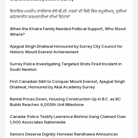
ਵਿਧਾਇਕ ਮਨਦੀਪ ਧਾਲੀਵਾਲ ਵੱਲੋਂ ਬੀ.ਸੀ. ਨਰਸਾਂ ਦੀ ਰੈਲੀ ਵਿੱਚ ਸ਼ਮੂਲੀਅਤ, ਸੁਣੀਆਂ
ਫਰੰਟਲਾਈਨ ਕਰਮਚਾਰੀਆਂ ਦੀਆਂ ਚਿੰਤਾਵਾਂ
When the Khalra Family Needed Political Support, Who Stood
Where?
Ajaypal Singh Dhaliwal Honoured by Surrey City Council for
Historic Mount Everest Achievement
Surrey Police Investigating Targeted Shots Fired Incident in
South Newton
First Canadian Sikh to Conquer Mount Everest, Ajaypal Singh
Dhaliwal, Honoured by Akal Academy Surrey
Rental Prices Down, Housing Construction Up in B.C. as BC
Builds Reaches 4,000th Unit Milestone
Canada: Police Testify Lawrence Bishnoi Gang Claimed Over
1,000 Associates Nationwide
Seniors Deserve Dignity: Honveer Randhawa Announces