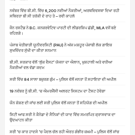
ਨਵੰਬਰ ਵਿੱਚ ਬੀ.ਸੀ. ਵਿੱਚ 6,200 ਨਵੀਆਂ ਨੌਕਰੀਆਂ, ਅਰਥਵਿਵਸਥਾ ਦਿਖਾ ਰਹੀ
ਸਥਿਰਤਾ ਬੀ ਸੀ ਤਰੱਕੀ ਦੇ ਰਾਹ ਤੇ – ਰਵੀ ਕਾਹਲੋ
ਜੌਨ ਰਸਟੈਡ ਨੇ B.C. ਕਨਜ਼ਰਵੇਟਿਵ ਪਾਰਟੀ ਦੀ ਲੀਡਰਸ਼ਿਪ ਛੱਡੀ, MLA ਵਜੋਂ ਬਣੇ
ਰਹਿਣਗੇ।
ਪੰਜਾਬ ਖੇਤੀਬਾੜੀ ਯੂਨੀਵਰਸਿਟੀ (PAU) ਨੇ ਅੱਜ ਮਸ਼ਹੂਰ ਪੰਜਾਬੀ ਲੋਕ ਗਾਇਕ
ਸੁਖਵਿੰਦਰ ਸੁੱਖੀ ਦਾ ਕੀਤਾ ਸਨਮਾਨ
ਬੀ.ਸੀ. ਸਰਕਾਰ ਵੱਲੋਂ ‘ਲੁੱਕ ਵੈਸਟ’ ਯੋਜਨਾ ਦਾ ਐਲਾਨ, ਖੁਸ਼ਹਾਲੀ ਅਤੇ ਵਧੀਆ
ਨੌਕਰੀਆਂ ਵਲ ਵੱਡਾ ਕਦਮ
ਸਰੀ ਵਿੱਚ 84 ਸਾਲਾ ਬਜ਼ੁਰਗ ਗੁੰਮ – ਪੁਲਿਸ ਵੱਲੋਂ ਜਨਤਾ ਤੋਂ ਸਹਾਇਤਾ ਦੀ ਅਪੀਲ
19 ਨਵੰਬਰ ਨੂੰ ਬੀ.ਸੀ. ‘ਚ ਐਮਰਜੈਂਸੀ ਅਲਰਟ ਸਿਸਟਮ ਦਾ ਟੈਸਟ ਹੋਵੇਗਾ
ਯੌਨ ਸ਼ੋਸ਼ਣ ਦੀ ਜਾਂਚ ਲਈ ਸਰੀ ਪੁਲਿਸ ਵੱਲੋਂ ਜਨਤਾ ਤੋਂ ਸਹਿਯੋਗ ਦੀ ਅਪੀਲ
ਸਿਟੀ ਆਫ ਸਰੀ ਨੇ ਕੈਨੇਡਾ ਦੇ ਸੈਨਿਕਾਂ ਦੀ ਯਾਦ ਵਿੱਚ ਸਮਰਪਿਤ ਕ੍ਰਾਸਵਾਕ ਦਾ
ਉਦਘਾਟਨ ਕੀਤਾ
ਸਰੀ ’ਚ ਕਾਰ ਹਾਦਸੇ ’ਚ ਪੈਦਲ ਚੱਲ ਰਹੀ ਔਰਤ ਗੰਭੀਰ ਜ਼ਖ਼ਮੀ – ਪੁਲਿਸ ਵੱਲੋਂ ਜਾਂਚ