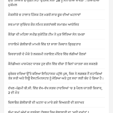
ਸ਼੍ਰੀ ਸਿਆਮ ਫਾਲੁਗਨ ਮਹਾ ਉਤਸਵ ਮੇਲਾ 28 ਨੂੰ ਮਨਾਇਆ ਜਾਵੇਗਾ : ਤਿਆਰੀਆਂ
ਮੁਕੰਮਲ
ਮੈਕਸੀਕੋ ਚ ਹਾਲਾਤ ਹਿੰਸਕ ਹੋਣ ਮਗਰੋਂ ਸਾੜ ਫੂਕ ਦੀਆਂ ਘਟਨਾਵਾਂ
ਸਵ:ਮਾਤਾ ਸੁਰਿੰਦਰ ਕੌਰ ਨਮਿਤ ਸ਼ਰਧਾਂਜਲੀ ਸਮਾਗਮ ਆਯੋਜਿਤ
ਕੈਨੇਡਾ ਦੀ ਮਹਿਲਾ ਸਪੀਡ ਸੁਕੇਟਿੰਗ ਟੀਮ ਨੇ ਮੁੜ ਜਿੱਤਿਆ ਸੋਨ ਤਮਗਾ
ਨਾਨਾਇਮੋ ਗੋਲੀਬਾਰੀ ਮਾਮਲੇ ਵਿੱਚ 17 ਸਾਲਾ ਨੌਜਵਾਨ ਗ੍ਰਿਫ਼ਤਾਰ
ਸ਼ਿਵਰਾਤਰੀ ਦੇ ਮੌਕੇ ਤੇ ਲਕਸ਼ਮੀ ਨਰਾਇਣ ਮੰਦਿਰ ਵਿੱਚ ਲੱਗੀਆਂ ਰੌਣਕਾਂ
ਕੈਨੇਡੀਅਨ ਪਾਸਪੋਰਟ ਧਾਰਕ ਹੁਣ ਚੀਨ ਵਿੱਚ ਵੀਜ਼ਾ ਤੋਂ ਬਿਨਾਂ ਯਾਤਰਾ ਕਰ ਸਕਣਗੇ
ਫ੍ਰੇਜ਼ਰ ਦਰਿਆ ਉੱਤੇ ਬਣਿਆ ਇਤਿਹਾਸਕ ਪਟੁੱਲੋ ਪੁਲ, ਜਿਸ ਨੇ ਲਗਭਗ ਨੌਂ ਦਹਾਕਿਆਂ
ਤੱਕ ਸਰੀ ਅਤੇ ਨਿਊ ਵੈਸਟਮਿਨਸਟਰ ਨੂੰ ਜੋੜਿਆ ਅਤੇ ਹੁਣ ਸਦਾ ਲਈ ਬੰਦ ਹੋ ਗਿਆ ਹੈ।
ਦੱਖਣ-ਪੱਛਮੀ ਬੀ.ਸੀ. ਵਿੱਚ ਵੱਖ-ਵੱਖ ਸੜਕ ਹਾਦਸਿਆਂ ‘ਚ 3 ਪੈਦਲ ਯਾਤਰੀ ਸ਼ਿਕਾਰ,
2 ਦੀ ਮੌਤ
ਚਿਲਾਬੈਕ ਗੋਲੀਬਾਰੀ ਦੀ ਘਟਨਾ ਚ ਮਾਰੇ ਗਏ ਵਿਅਕਤੀ ਦੀ ਸ਼ਨਾਖਤ
ਲੰਮਾ ਸਮਾਂ ਅੱਖਾਂ ਚ ਰੜਕੇਗਾ ਟੰਬਲਰ ਰਿਜ਼ ਗੋਲਾਬਾਰੀ ਦਾ ‘ਖੂਨੀ ਦੁਖਾਂਤ’ !