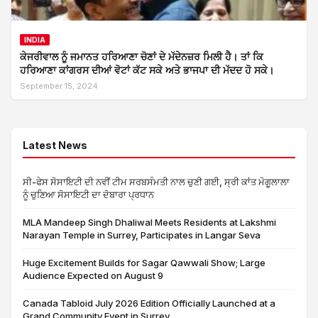
INDIA
ਕੇਜਰੀਵਾਲ ਨੂੰ ਜਮਾਨਤ ਹਰਿਆਣਾ ਚੋਣਾਂ ਦੇ ਮੱਦੇਨਜ਼ਰ ਮਿਲੀ ਹੈ। ਤਾਂ ਕਿ
ਹਰਿਆਣਾ ਕਾਂਗਰਸ ਦੀਆਂ ਵੋਟਾਂ ਕੱਟ ਸਕੇ ਅਤੇ ਭਾਜਪਾ ਦੀ ਮੱਦਦ ਹੋ ਸਕੇ।
September 15, 2024
Latest News
ਸੀ-ਫੇਸ ਸੋਸਾਇਟੀ ਦੀ ਨਵੀਂ ਟੀਮ ਸਰਬਸੰਮਤੀ ਨਾਲ ਚੁਣੀ ਗਈ, ਸ੍ਰੀ ਕਾਂਤ ਮੋਗੂਲਾਲਾ
ਨੂੰ ਚੁਣਿਆ ਸੋਸਾਇਟੀ ਦਾ ਦੋਬਾਰਾ ਪ੍ਰਧਾਨ
MLA Mandeep Singh Dhaliwal Meets Residents at Lakshmi
Narayan Temple in Surrey, Participates in Langar Seva
Huge Excitement Builds for Sagar Qawwali Show; Large
Audience Expected on August 9
Canada Tabloid July 2026 Edition Officially Launched at a
Grand Community Event in Surrey