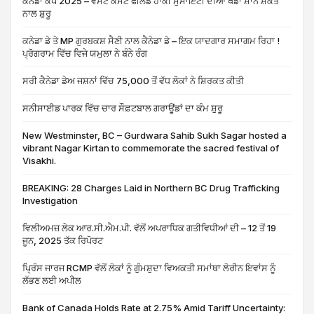
ਕੈਨੇਡਾ ਕੱਪ 2025 – ਵੈਸਟ ਕੋਸਟ ਫੀਲਡ ਹਾਕੀ ਸੁਸਾਇਟੀ ਦੀਆਂ ਖੇਡਾਂ ਸ਼ਾਨੇ ਸ਼ੌਕਤ
ਨਾਲ ਸ਼ੁਰੂ
ਕਨੇਡਾ ਡੇ ਤੇ MP ਗੁਰਬਕਸ਼ ਸੈਣੀ ਨਾਲ ਕੈਨੇਡਾ ਡੇ – ਇਕ ਯਾਦਗਾਰ ਸਮਾਗਮ ਰਿਹਾ !
ਪ੍ਰੋਗਰਾਮ ਵਿੱਚ ਵਿਜੇ ਯਮੁਲਾ ਨੇ ਬੰਨੇ ਰੰਗ
ਸਰੀ ਕੈਨੇਡਾ ਡੇਅ ਜਸ਼ਨਾਂ ਵਿੱਚ 75,000 ਤੋਂ ਵੱਧ ਲੋਕਾਂ ਨੇ ਸ਼ਿਰਕਤ ਕੀਤੀ
ਸਨੀਸਾਈਡ ਪਾਰਕ ਵਿੱਚ ਚਾਰ ਸੌਫ਼ਟਬਾਲ ਗਰਾਊਂਡਾਂ ਦਾ ਕੰਮ ਸ਼ੁਰੂ
New Westminster, BC – Gurdwara Sahib Sukh Sagar hosted a
vibrant Nagar Kirtan to commemorate the sacred festival of
Visakhi.
BREAKING: 28 Charges Laid in Northern BC Drug Trafficking
Investigation
ਵਿਲੀਅਮਜ਼ ਲੇਕ ਆਰ.ਸੀ.ਐਮ.ਪੀ. ਵੱਲੋਂ ਅਪਰਾਧਿਕ ਗਤੀਵਿਧੀਆਂ ਦੀ – 12 ਤੋਂ 19
ਜੂਨ, 2025 ਤੱਕ ਰਿਪੋਰਟ
ਪ੍ਰਿੰਸ ਜਾਰਜ RCMP ਵੱਲੋਂ ਲੋਕਾਂ ਨੂੰ ਗੁੰਮਸ਼ੁਦਾ ਵਿਅਕਤੀ ਸਮਾਂਥਾ ਲੋਰੀਨ ਇਵਾਂਸ ਨੂੰ
ਲੱਭਣ ਲਈ ਅਪੀਲ
Bank of Canada Holds Rate at 2.75% Amid Tariff Uncertainty: