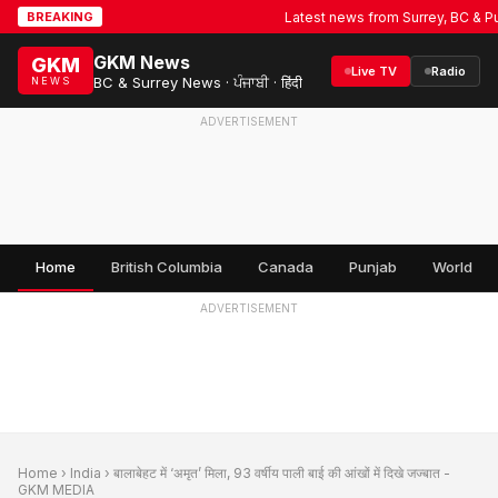
Latest news from Surrey, BC & Punja
BREAKING
GKM News
GKM
Live TV
Radio
BC & Surrey News · ਪੰਜਾਬੀ · हिंदी
NEWS
ADVERTISEMENT
Home
British Columbia
Canada
Punjab
World
ADVERTISEMENT
Home
›
India
› बालाबेहट में ‘अमृत’ मिला, 93 वर्षीय पाली बाई की आंखों में दिखे जज्बात -
GKM MEDIA