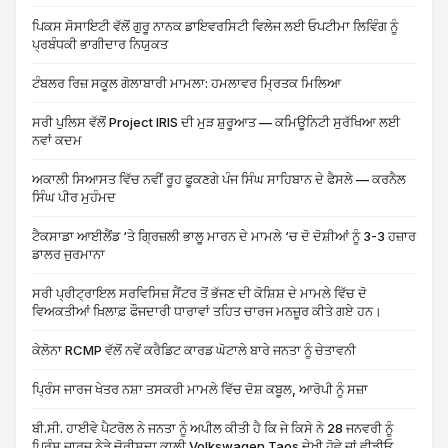
ਪਿਕਸ ਸੋਸਾਇਟੀ ਵੱਲੋਂ ਗੁਰੂ ਨਾਨਕ ਡਾਇਵਰਸਿਟੀ ਵਿਲੇਜ ਲਈ ਓਪਟੀਮਾ ਲਿਵਿੰਗ ਨੂੰ
ਪ੍ਰਬੰਧਕੀ ਭਾਗੀਦਾਰ ਨਿਯੁਕਤ
ਟੰਬਲਰ ਰਿਜ਼ ਸਕੂਲ ਗੋਲਾਬਾਰੀ ਮਾਮਲਾ: ਹਮਲਾਵਰ ਮ੍ਰਿਤਕ ਮਿਲਿਆ
ਸਰੀ ਪੁਲਿਸ ਵੱਲੋਂ Project IRIS ਦੀ ਮੁੜ ਸ਼ੁਰੂਆਤ — ਕਮਿਊਨਿਟੀ ਸੁਰੱਖਿਆ ਲਈ
ਨਵਾਂ ਕਦਮ
ਅਕਾਲੀ ਸਿਆਸਤ ਵਿੱਚ ਨਵੀਂ ਰੂਹ ਫੂਕਣਗੇ ਪੰਜ ਸਿੰਘ ਸਾਹਿਬਾਨ ਦੇ ਫੈਸਲੇ — ਕਰਨੈਲ
ਸਿੰਘ ਪੀਰ ਮੁਹੰਮਦ
ਟੈਕਸਾਡਾ ਆਈਲੈਂਡ ‘ਤੇ ਗ੍ਰਿਜ਼ਲੀ ਭਾਲੂ ਮਾਰਨ ਦੇ ਮਾਮਲੇ ‘ਚ ਦੋ ਦੋਸ਼ੀਆਂ ਨੂੰ 3-3 ਹਜ਼ਾਰ
ਡਾਲਰ ਜੁਰਮਾਨਾ
ਸਰੀ ਪ੍ਰੀਟ੍ਰਾਇਲ ਸਰਵਿਸਿਜ਼ ਸੈਂਟਰ ਤੋਂ ਭੱਜਣ ਦੀ ਕੋਸ਼ਿਸ਼ ਦੇ ਮਾਮਲੇ ਵਿੱਚ ਦੋ
ਵਿਅਕਤੀਆਂ ਖ਼ਿਲਾਫ਼ ਫੌਜਦਾਰੀ ਧਾਰਾਵਾਂ ਤਹਿਤ ਚਾਰਜ ਮਨਜ਼ੂਰ ਕੀਤੇ ਗਏ ਹਨ।
ਕੇਲੋਨਾ RCMP ਵੱਲੋਂ ਨਵੇਂ ਕਰੈਡਿਟ ਕਾਰਡ ਘੋਟਾਲੇ ਬਾਰੇ ਜਨਤਾ ਨੂੰ ਚੇਤਾਵਨੀ
ਪ੍ਰਿੰਸ ਜਾਰਜ ਖੇਤਰ ਨਸ਼ਾ ਤਸਕਰੀ ਮਾਮਲੇ ਵਿੱਚ ਦੋਸ਼ ਕਬੂਲ, ਆਰੋਪੀ ਨੂੰ ਸਜ਼ਾ
ਬੀ.ਸੀ. ਹਾਈਵੇ ਪੈਟਰੋਲ ਨੇ ਜਨਤਾ ਨੂੰ ਅਪੀਲ ਕੀਤੀ ਹੈ ਕਿ ਜੇ ਕਿਸੇ ਨੇ 28 ਜਨਵਰੀ ਨੂੰ
ਪ੍ਰਿੰਸ ਜਾਰਜ ਨੇੜੇ ਚੋਰੀਸ਼ੁਦਾ ਕਾਲੀ Volkswagen Taos ਦੇਖੀ ਹੋਵੇ ਜਾਂ ਵੀਡੀਓ