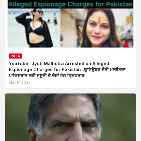
INDIA
YouTuber Jyoti Malhotra Arrested on Alleged
Espionage Charges for Pakistan |ਯੂਟਿਊਬਰ ਜੋਤੀ ਮਲਹੋਤਰਾ
ਪਾਕਿਸਤਾਨ ਲਈ ਜਸੂਸੀ ਦੇ ਦੋਸ਼ਾਂ ਹੇਠ ਗ੍ਰਿਫ਼ਤਾਰ
May 17, 2025