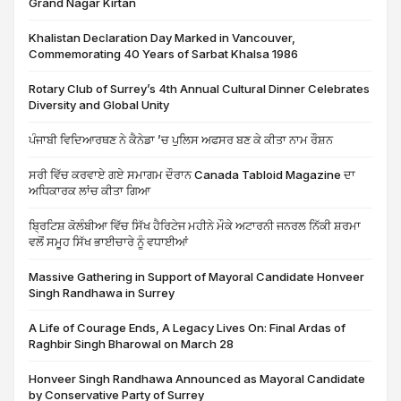
Grand Nagar Kirtan
Khalistan Declaration Day Marked in Vancouver,
Commemorating 40 Years of Sarbat Khalsa 1986
Rotary Club of Surrey’s 4th Annual Cultural Dinner Celebrates
Diversity and Global Unity
ਪੰਜਾਬੀ ਵਿਦਿਆਰਥਣ ਨੇ ਕੈਨੇਡਾ ’ਚ ਪੁਲਿਸ ਅਫਸਰ ਬਣ ਕੇ ਕੀਤਾ ਨਾਮ ਰੌਸ਼ਨ
ਸਰੀ ਵਿੱਚ ਕਰਵਾਏ ਗਏ ਸਮਾਗਮ ਦੌਰਾਨ Canada Tabloid Magazine ਦਾ
ਅਧਿਕਾਰਕ ਲਾਂਚ ਕੀਤਾ ਗਿਆ
ਬ੍ਰਿਟਿਸ਼ ਕੋਲੰਬੀਆ ਵਿੱਚ ਸਿੱਖ ਹੈਰਿਟੇਜ ਮਹੀਨੇ ਮੌਕੇ ਅਟਾਰਨੀ ਜਨਰਲ ਨਿੱਕੀ ਸ਼ਰਮਾ
ਵਲੋਂ ਸਮੂਹ ਸਿੱਖ ਭਾਈਚਾਰੇ ਨੂੰ ਵਧਾਈਆਂ
Massive Gathering in Support of Mayoral Candidate Honveer
Singh Randhawa in Surrey
A Life of Courage Ends, A Legacy Lives On: Final Ardas of
Raghbir Singh Bharowal on March 28
Honveer Singh Randhawa Announced as Mayoral Candidate
by Conservative Party of Surrey