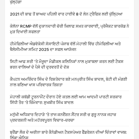
ਖੁੱਲ੍ਹੇਗਾ
2021 ਦੀ ਬਾਢ਼ ਤੋਂ ਬਾਅਦ ਪਹਿਲੀ ਵਾਰ ਹਾਈਵੇ 8 ਦੋ ਲੇਨ ਟ੍ਰੈਫਿਕ ਲਈ ਖੁੱਲ੍ਹਿਆ
ਕੇਲੋਨਾ RCMP ਵੱਲੋਂ ਦੁਕਾਨਦਾਰੀ ਚੋਰੀ ਖ਼ਿਲਾਫ਼ ਸਖ਼ਤ ਕਾਰਵਾਈ, ਪ੍ਰੋਜੈਕਟ ਬਾਰਕੋਡ ਨੇ
ਮੁੜ ਦਿਖਾਈ ਸਫਲਤਾ
ਹੀਮੋਫਿਲੀਆ ਐਡਵੋਕੇਸੀ ਸੋਸਾਇਟੀ ਪੰਜਾਬ ਵੱਲੋਂ ਮੋਹਾਲੀ ਵਿੱਚ ਹੀਮੋਫਿਲੀਆ ਅਤੇ
ਥੈਲੇਸੀਮੀਆ ਸਮਿਟ 2025 ਦਾ ਸਫਲ ਆਯੋਜਨ
ਸਿਟੀ ਆਫ਼ ਸਰੀ ‘ਤੇ ਮੌਜੂਦਾ ਮੈਡੀਕਲ ਕਲਿਨਿਕਾਂ ਨਾਲ ਮੁਕਾਬਲਾ ਕਰਨ ਲਈ ਟੈਕਸ
ਭਰਨ ਵਾਲਿਆਂ ਦੇ ਪੈਸੇ ਦੀ ਦੁਰਵਰਤੋਂ ਦੇ ਦੋਸ਼
ਕੈਪਟਨ ਅਮਰਿੰਦਰ ਸਿੰਘ ਦੇ ਰਿਸ਼ਤੇਦਾਰ ਬਣੇ ਮਨਪ੍ਰੀਤ ਸਿੰਘ ਬਾਦਲ, ਬੇਟੀ ਦੀ ਮੰਗਣੀ
ਨਾਲ ਬਣਿਆ ਖਾਸ ਪਰਿਵਾਰਕ ਰਿਸ਼ਤਾ
ਮੋਹਾਲੀ ਕਬੱਡੀ ਟੂਰਨਾਮੈਂਟ ਦੌਰਾਨ ਹੋਏ ਕਤਲ ਲਈ ਆਮ ਆਦਮੀ ਪਾਰਟੀ ਸਰਕਾਰ
ਸਿੱਧੀ ਤੌਰ ‘ਤੇ ਜ਼ਿੰਮੇਵਾਰ: ਸੁਖਬੀਰ ਸਿੰਘ ਬਾਦਲ
ਮਨੁੱਖੀ ਅਧਿਕਾਰ ਦਿਹਾੜੇ ‘ਤੇ ਤਾਜ ਕਨਵੈਂਸ਼ਨ ਸੈਂਟਰ ਸਰੀ ਚ ਗੁਰੂ ਨਾਨਕ ਜਹਾਜ਼
ਪ੍ਰਦਰਸ਼ਨੀ ਅਤੇ ਮਹੱਤਵਪੂਰਨ ਵਿਚਾਰ-ਚਰਚਾ
ਬ੍ਰੈਂਡਾ ਲੌਕ ਦੇ ਅਰੀਨਾ ਬਾਰੇ ਕੈਨੇਡੀਅਨ ਟੈਕਸਪੇਅਰ ਫੈੱਡਰੇਸ਼ਨ ਦੀਆਂ ਚਿੰਤਾਵਾਂ ਵਾਜਬ:
ਲਿੰਡਾ ਐਨਿਸ