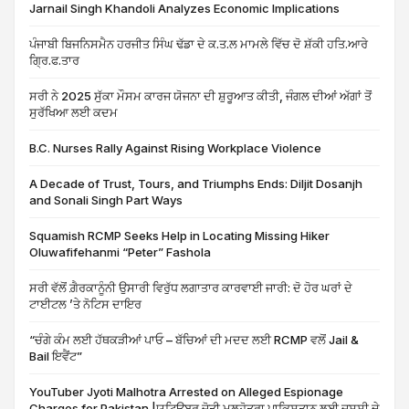
Jarnail Singh Khandoli Analyzes Economic Implications
ਪੰਜਾਬੀ ਬਿਜਨਿਸਮੈਨ ਹਰਜੀਤ ਸਿੰਘ ਢੱਡਾ ਦੇ ਕ.ਤ.ਲ ਮਾਮਲੇ ਵਿੱਚ ਦੋ ਸ਼ੱਕੀ ਹਤਿ.ਆਰੇ
ਗ੍ਰਿ.ਫ.ਤਾਰ
ਸਰੀ ਨੇ 2025 ਸੁੱਕਾ ਮੌਸਮ ਕਾਰਜ ਯੋਜਨਾ ਦੀ ਸ਼ੁਰੂਆਤ ਕੀਤੀ, ਜੰਗਲ ਦੀਆਂ ਅੱਗਾਂ ਤੋਂ
ਸੁਰੱਖਿਆ ਲਈ ਕਦਮ
B.C. Nurses Rally Against Rising Workplace Violence
A Decade of Trust, Tours, and Triumphs Ends: Diljit Dosanjh
and Sonali Singh Part Ways
Squamish RCMP Seeks Help in Locating Missing Hiker
Oluwafifehanmi “Peter” Fashola
ਸਰੀ ਵੱਲੋਂ ਗ਼ੈਰਕਾਨੂੰਨੀ ਉਸਾਰੀ ਵਿਰੁੱਧ ਲਗਾਤਾਰ ਕਾਰਵਾਈ ਜਾਰੀ: ਦੋ ਹੋਰ ਘਰਾਂ ਦੇ
ਟਾਈਟਲ ’ਤੇ ਨੋਟਿਸ ਦਾਇਰ
“ਚੰਗੇ ਕੰਮ ਲਈ ਹੱਥਕੜੀਆਂ ਪਾਓ – ਬੱਚਿਆਂ ਦੀ ਮਦਦ ਲਈ RCMP ਵਲੋਂ Jail &
Bail ਇਵੈਂਟ”
YouTuber Jyoti Malhotra Arrested on Alleged Espionage
Charges for Pakistan |ਯੂਟਿਊਬਰ ਜੋਤੀ ਮਲਹੋਤਰਾ ਪਾਕਿਸਤਾਨ ਲਈ ਜਸੂਸੀ ਦੇ