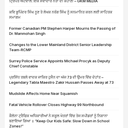
ਟ੍ਰਿਪਤ ਅਟਵਾਲ: ਇੱਕ ਸੇਵਾਦਾਰ ਨੇਤਾ ਦੀ ਕਹਾਣੀ – GKM MEDIA
ਕਵਿ ਭੂਪਿੰਦਰ ਸਿੰਘ ਨੂਣ ਤੇ ਲੇਖਕ ਨਰੰਗ ਸਿੰਘ ਨੂੰ ਸਨਮਾਨਿਤ ਕਰਨ ਲਈ ਸਾਹਿਤਕ
ਸਮਾਗਮ
Former Canadian PM Stephen Harper Mourns the Passing of
Dr. Manmohan Singh
Changes to the Lower Mainland District Senior Leadership
Team-RCMP
Surrey Police Service Appoints Michael Procyk as Deputy
Chief Constable
ਪ੍ਰਸਿੱਧ ਤਬਲੇ ਵਾਦਕ ਜਾਕਿਰ ਹੁਸੈਨ ਦਾ ਅੱਜ 73 ਦੀ ਉਮਰ ਵਿੱਚ ਦੇਹਾਂਤ –
Legendary Tabla Maestro Zakir Hussain Passes Away at 73
Mudslide Affects Home Near Squamish
Fatal Vehicle Rollover Closes Highway 99 Northbound
ਕੈਲੋਨਾ ਟ੍ਰੈਫਿਕ ਅਧਿਕਾਰੀਆਂ ਨੇ ਸਕੂਲ ਖੇਤਰਾਂ ਵਿੱਚ ਤੇਜ ਸਪੀਡਰਾਂ ਨੂੰ ਨਿਸ਼ਾਨਾ
ਬਣਾਇਆ ਗਿਆ ॥ “Keep Our Kids Safe: Slow Down in School
Zones!”