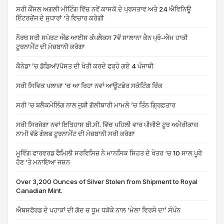
ਸਰੀ ਕੌਂਸਲ ਅਗਲੀ ਮੀਟਿੰਗ ਵਿੱਚ ਨਵੇਂ ਕਾਸਕੋ ਦੇ ਪ੍ਰਸਤਾਵ ਅਤੇ 24 ਐਵਿਨਿਊ
ਇੰਟਰਚੇਂਜ ਦੇ ਸੁਧਾਰਾਂ ‘ਤੇ ਵਿਚਾਰ ਕਰੇਗੀ
ਨੌਰਥ ਸਰੀ ਸਪੋਰਟ ਐਂਡ ਆਈਸ ਕੰਪਲੈਕਸ 7ਵੇਂ ਸਾਲਾਨਾ ਕੈਨ ਪ੍ਰੋ-ਐਮ ਹਾਕੀ
ਟੂਰਨਾਮੈਂਟ ਦੀ ਮੇਜ਼ਬਾਨੀ ਕਰੇਗਾ
ਕੈਨੇਡਾ ’ਚ ਡੋਡਿਆਂ/ਪੋਸਤ ਦੀ ਖੇਤੀ ਕਰਦੇ ਫੜ੍ਹੇ ਗਏ 4 ਪੰਜਾਬੀ
ਸਰੀ ਸਿਵਿਕ ਪਲਾਜ਼ਾ ‘ਚ ਆ ਰਿਹਾ ਨਵਾਂ ਆਊਟਡੋਰ ਸਕੇਟਿੰਗ ਰਿੰਕ
ਸਰੀ ’ਚ ਬਲੈਕਮੇਲਿੰਗ ਨਾਲ ਜੁੜੀ ਗੋਲੀਬਾਰੀ ਮਾਮਲੇ ’ਚ ਤਿੰਨ ਗ੍ਰਿਫ਼ਤਾਰ
ਸਰੀ ਸਿਰਜੇਗਾ ਨਵਾਂ ਇਤਿਹਾਸ ਬੀ.ਸੀ. ਵਿੱਚ ਪਹਿਲੀ ਵਾਰ ਪੀਜੀਏ ਟੂਰ ਅਮੈਰੀਕਾਜ਼
ਨਾਮੀ ਵੱਡੇ ਗੋਲਫ ਟੂਰਨਾਮੈਂਟ ਦੀ ਮੇਜ਼ਬਾਨੀ ਸਰੀ ਕਰੇਗਾ
ਮੂਵਿੰਗ ਫਾਰਵਰਡ ਫੈਮਿਲੀ ਸਰਵਿਸਿਜ਼ ਨੇ ਮਾਨਸਿਕ ਸਿਹਤ ਦੇ ਖੇਤਰ ‘ਚ 10 ਸਾਲ ਪੂਰੇ
ਹੋਣ ‘ਤੇ ਮਨਾਇਆ ਜਸ਼ਨ
Over 3,200 Ounces of Silver Stolen from Shipment to Royal
Canadian Mint.
ਐਬਸਫੋਰਡ ਦੇ ਪਹਾੜਾਂ ਦੀ ਗੋਦ ਚ ਧੂਮ ਧੜੱਕੇ ਨਾਲ ‘ਮੇਲਾ ਵਿਰਸੇ ਦਾ’ ਸੰਪੰਨ