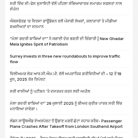
ਸਰੀ ਵਿੱਚ ਸੀ-ਫੇਸ ਸੁਸਾਇਟੀ ਵੱਲੋਂ ਪਹਿਲਾ ਸੱਭਿਆਚਾਰਕ ਸਮਾਗਮ ਸਫਲਤਾ ਨਾਲ
ਸੰਪੰਨ!
ਐਬਸਫੋਰਡ ‘ਚ ਵਿਰਸਾ ਫਾਊਂਡੇਸ਼ਨ ਵਲੋਂ ਪੰਜਾਬੀ ਲੇਖਕਾਂ, ਕਲਾਕਾਰਾਂ ਤੇ ਮੀਡੀਆ
ਸ਼ਖ਼ਸੀਅਤਾਂ ਦਾ ਸਨਮਾਨ
“ਮੇਲਾ ਗਦਰੀ ਬਾਬਿਆਂ ਦਾ” ਨੇ ਜਗਾਈ ਦੇਸ਼ ਭਗਤੀ ਦੀ ਚਿੰਗਾਰੀ | New Ghadar
Mela Ignites Spirit of Patriotism
Surrey invests in three new roundabouts to improve traffic
flow
ਵਿਲੀਅਮਜ਼ ਲੇਕ ਆਰ.ਸੀ.ਐਮ.ਪੀ. ਵੱਲੋਂ ਅਪਰਾਧਿਕ ਗਤੀਵਿਧੀਆਂ ਦੀ – 12 ਤੋਂ 19
ਜੂਨ, 2025 ਤੱਕ ਰਿਪੋਰਟ
ਸਰੀ ਵਾਸੀਆਂ ਨੂੰ ਪਟੀਸ਼ਨ ‘ਤੇ ਦਸਤਖ਼ਤ ਕਰਨ ਲਈ ਅਪੀਲ
ਮੇਲਾ ਗਦਰੀ ਬਾਬਿਆਂ ਦਾ’ 26 ਜੁਲਾਈ 2025 ਨੂੰ ਬੀਅਰ ਕ੍ਰੀਕ ਪਾਰਕ ਸਰੀ ਵਿੱਚ
ਮਨਾਇਆ ਜਾਵੇਗਾ।
ਲੰਡਨ ਸਾਊਥਐਂਡ ਏਅਰਪੋਰਟ ਤੋਂ ਉਡਾਣ ਮਗਰੋਂ ਛੋਟਾ ਜਹਾਜ਼ ਕਰੈਸ਼- Passenger
Plane Crashes After Takeoff from London Southend Airport