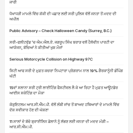
ਜਾਰੀ
ਧੋਖਾਧੜੀ ਮਾਮਲੇ ਵਿੱਚ ਸ਼ੱਕੀ ਦੀ ਪਛਾਣ ਲਈ ਸਰੀ ਪੁਲਿਸ ਵੱਲੋਂ ਜਨਤਾ ਤੋਂ ਮਦਦ ਦੀ
ਅਪੀਲ
Public Advisory – Check Halloween Candy (Surrey, B.C.)
ਸਰੀ-ਫਲੀਟਵੁੱਡ ’ਚ ਐਮ.ਐਲ.ਏ. ਜਗਰੂਪ ਸਿੰਘ ਬਰਾੜ ਵਲੋਂ ਹੈਲੋਵੀਨ ਪਾਰਟੀ ਦਾ
ਆਯੋਜਨ, ਬੱਚਿਆਂ ਨੇ ਕੀਤੀਆਂ ਖੁਸ਼ ਮੌਜਾਂ
Serious Motorcycle Collision on Highway 97C
ਸਿਟੀ ਆਫ ਸਰੀ ਦੇ ਮੁਫ਼ਤ ਕਚਰਾ ਨਿਪਟਾਰਾ ਪ੍ਰੋਗਰਾਮ ਨਾਲ 19% ਗੈਰਕਾਨੂੰਨੀ ਡੰਪਿੰਗ
ਘੱਟੀ
15ਵਾਂ ਸਲਾਨਾ ਸਰੀ ਟ੍ਰੀ ਲਾਈਟਿੰਗ ਫੈਸਟੀਵਲ ਲੈ ਕੇ ਆ ਰਿਹਾ ਹੈ ਮੁਫ਼ਤ ਆਊਟਡੋਰ
ਆਈਸ ਸਕੇਟਿੰਗ ਦਾ ਮੌਕਾ
ਕੋਕੁਇਟਲਮ ਆਰ.ਸੀ.ਐੱਮ.ਪੀ. ਵੱਲੋਂ ਲੰਬੀ ਜਾਂਚ ਤੋਂ ਬਾਅਦ ਹਥਿਆਰਾਂ ਦੇ ਮਾਮਲੇ ਵਿੱਚ
ਦੋਸ਼ ਸਵੀਕਾਰ ਹੋਣ ਦੀ ਘੋਸ਼ਣਾ
11 ਸਾਲਾਂ ਦੇ ਬੱਚੇ ਬ੍ਰਾਈਲਿਨ ਡੇਲਾਨੋ ਨੂੰ ਲੱਭਣ ਲਈ ਜਨਤਾ ਦੀ ਮਦਦ ਮੰਗੀ –
ਆਰ.ਸੀ.ਐੱਮ.ਪੀ.