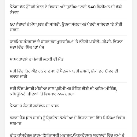
ਕੈਨੇਡਾ ਵੱਲੋਂ ਉੱਤਰੀ ਖੇਤਰ ਦੇ ਵਿਕਾਸ ਅਤੇ ਸੁਰੱਖਿਆ ਲਈ $40 ਬਿਲੀਅਨ ਦੀ ਵੱਡੀ
ਯੋਜਨਾ
G7 ਨੇਤਾਵਾਂ ਨੇ ਮੱਧ ਪੂਰਬ ਦੀ ਸਥਿਤੀ, ਊਰਜਾ ਸੰਕਟ ਅਤੇ ਖੇਤਰੀ ਸਥਿਰਤਾ ‘ਤੇ ਕੀਤੀ
ਚਰਚਾ
ਧਾਰਮਿਕ ਸੰਸਥਾਵਾਂ ਦੇ ਬਾਹਰ ਰੋਸ ਮੁਜ਼ਾਹਰਿਆਂ ‘ਤੇ ਲੱਗੇਗੀ ਪਾਬੰਦੀ– ਬੀ.ਸੀ. ਵਿਧਾਨ
ਸਭਾ ਵਿੱਚ ‘ਬਿੱਲ 13’ ਪੇਸ਼
ਸੜਕ ਹਾਦਸੇ ਚ ਪੰਜਾਬੀ ਲੜਕੀ ਦੀ ਮੌਤ
ਸਰੀ ਵਿੱਚ ਹਿਟ ਐਂਡ ਰਨ ਹਾਦਸਾ: ਦੋ ਪੈਦਲ ਯਾਤਰੀ ਜ਼ਖ਼ਮੀ, ਸ਼ੱਕੀ ਡਰਾਈਵਰ ਦੀ
ਤਲਾਸ਼ ਜਾਰੀ
ਸਰੀ ਵਿੱਚ ਪੰਜਾਬੀ ਮੀਡੀਆ ਨਾਲ ਪ੍ਰੀਮੀਅਰ ਡੇਵਿਡ ਈਬੀ ਦੀ ਅਹਿਮ ਮੀਟਿੰਗ,
ਕਮਿਊਨਿਟੀ ਮੁੱਦਿਆਂ ’ਤੇ ਵਿਸਥਾਰ ਨਾਲ ਚਰਚਾ
ਕੈਨੇਡਾ ਚ ਲੈਨਸੀ ਗਰੇਵਾਲ ਦਾ ਕਤਲ
ਬਕਰਾ ਚੈਂਫ (ਬੋਬ ਬਾਸੀ) ਨੂੰ ਬ੍ਰਿਟਿਸ਼ ਕੋਲੰਬੀਆ ਦੇ ਵਿਧਾਨ ਸਭਾ ਵਿੱਚ ਮਿਲਿਆ ਵਿਸ਼ੇਸ਼
ਸਨਮਾਨ
ਚੀਫ਼ ਕਾਂਸਟੇਬਲ ਨਾਰਮ ਲਿਪਿਨਸਕੀ ਮੁਤਾਬਕ,ਐਕਸਟੋਰਸ਼ਨ ਘਟਨਾਵਾਂ ਵਿੱਚ ਕਮੀ ਦੇ