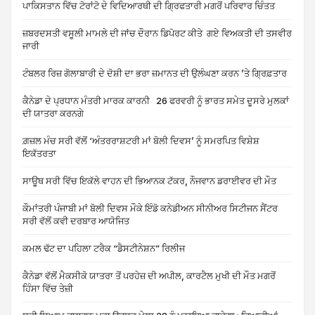
ਪਾਕਿਸਤਾਨ ਵਿੱਚ ਟੋਰਾਂਟੋ ਦੇ ਵਿਦਿਆਰਥੀ ਦੀ ਗ੍ਰਿਫਤਾਰੀ ਮਗਰੋਂ ਪਰਿਵਾਰ ਚਿੰਤਤ
ਜ਼ਬਰਦਸਤੀ ਵਸੂਲੀ ਮਾਮਲੇ ਦੀ ਜਾਂਚ ਦੌਰਾਨ ਡਿਪੋਰਟ ਕੀਤੇ ਗਏ ਵਿਅਕਤੀ ਦੀ ਤਸਵੀਰ
ਜਾਰੀ
ਟੰਬਲਰ ਰਿਜ਼ ਗੋਲਾਬਾਰੀ ਦੇ ਦੋਸ਼ੀ ਦਾ ਭਰਾ ਜ਼ਮਾਨਤ ਦੀ ਉਲੰਘਣਾ ਕਰਨ ’ਤੇ ਗ੍ਰਿਫ਼ਤਾਰ
ਕੈਨੇਡਾ ਦੇ ਪ੍ਰਧਾਨ ਮੰਤਰੀ ਮਾਰਕ ਕਾਰਨੀ 26 ਫਰਵਰੀ ਨੂੰ ਭਾਰਤ ਸਮੇਤ ਦੂਸਰੇ ਮੁਲਕਾਂ
ਦੀ ਯਾਤਰਾ ਕਰਨਗੇ
ਗ਼ਜ਼ਲ ਮੰਚ ਸਰੀ ਵੱਲੋਂ ‘ਅੰਤਰਰਾਸ਼ਟਰੀ ਮਾਂ ਬੋਲੀ ਦਿਵਸ’ ਨੂੰ ਸਮਰਪਿਤ ਵਿਸ਼ੇਸ਼
ਇਕੱਤਰਤਾ
ਸਾਊਥ ਸਰੀ ਵਿੱਚ ਇਕੱਲੇ ਵਾਹਨ ਦੀ ਭਿਆਨਕ ਟੱਕਰ, ਨੌਜਵਾਨ ਡਰਾਈਵਰ ਦੀ ਮੌਤ
ਕੌਮਾਂਤਰੀ ਪੰਜਾਬੀ ਮਾਂ ਬੋਲੀ ਦਿਵਸ ਮੌਕੇ ਇੰਡੋ ਕਨੇਡੀਅਨ ਸੀਨੀਅਰ ਸਿਟੀਜਨ ਸੈਂਟਰ
ਸਰੀ ਵੱਲੋਂ ਕਵੀ ਦਰਬਾਰ ਆਯੋਜਿਤ
ਕਮਲ ਢੱਟ ਦਾ ਪਹਿਲਾ ਟਰੈਕ “ਡੈਸਟੀਨੇਸ਼ਨ” ਰਿਲੀਜ
ਕੈਨੇਡਾ ਵੱਲੋਂ ਮੈਕਸੀਕੋ ਯਾਤਰਾ ਤੋਂ ਪਰਹੇਜ਼ ਦੀ ਅਪੀਲ, ਕਾਰਟੈਲ ਮੁਖੀ ਦੀ ਮੌਤ ਮਗਰੋਂ
ਹਿੰਸਾ ਵਿੱਚ ਤੇਜ਼ੀ