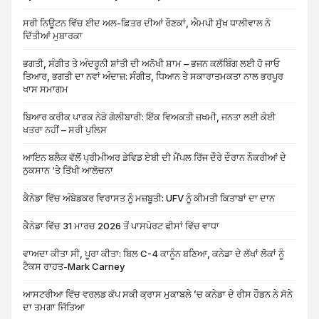
ਸਰੀ ਨਿਊਟਨ ਵਿੱਚ ਈਦ ਅਲ-ਫ਼ਿਤਰ ਦੀਆਂ ਰੌਣਕਾਂ, ਐਮਪੀ ਸੁੱਖ ਧਾਲੀਵਾਲ ਨੇ
ਦਿੱਤੀਆਂ ਮੁਬਾਰਕਾ
ਭਗਤੀ, ਸੰਗੀਤ ਤੇ ਅੰਦਰੂਨੀ ਸ਼ਾਂਤੀ ਦੀ ਅਨੋਖੀ ਸ਼ਾਮ – ਭਜਨ ਕਲੱਬਿੰਗ ਲਈ ਹੋ ਜਾਓ
ਤਿਆਰ, ਭਗਤੀ ਦਾ ਨਵਾਂ ਅੰਦਾਜ਼: ਸੰਗੀਤ, ਧਿਆਨ ਤੇ ਸਕਾਰਾਤਮਕਤਾ ਨਾਲ ਭਰਪੂਰ
ਖਾਸ ਸਮਾਗਮ
ਬਿਆਰ ਕਰੀਕ ਪਾਰਕ ਨੇੜੇ ਗੋਲੀਬਾਰੀ: ਇੱਕ ਵਿਅਕਤੀ ਜ਼ਖਮੀ, ਜਨਤਾ ਲਈ ਕੋਈ
ਖਤਰਾ ਨਹੀਂ – ਸਰੀ ਪੁਲਿਸ
ਆਇਨ ਬਲੈਕ ਵੱਲੋਂ ਪ੍ਰੀਮੀਅਰ ਡੇਵਿਡ ਏਬੀ ਦੀ ਮੈਂਪਲ ਰਿੱਜ ਦੌਰੇ ਦੌਰਾਨ ਨੌਕਰੀਆਂ ਦੇ
ਨੁਕਸਾਨ ‘ਤੇ ਤਿੱਖੀ ਆਲੋਚਨਾ
ਕੈਨੇਡਾ ਵਿੱਚ ਅੰਬੇਡਕਰ ਵਿਰਾਸਤ ਨੂੰ ਮਜ਼ਬੂਤੀ: UFV ਨੂੰ ਕੀਮਤੀ ਕਿਤਾਬਾਂ ਦਾ ਦਾਨ
ਕੈਨੇਡਾ ਵਿੱਚ 31 ਮਾਰਚ 2026 ਤੋਂ ਪਾਸਪੋਰਟ ਫੀਸਾਂ ਵਿੱਚ ਵਾਧਾ
ਵਾਅਦਾ ਕੀਤਾ ਸੀ, ਪੂਰਾ ਕੀਤਾ: ਬਿਲ C-4 ਕਾਨੂੰਨ ਬਣਿਆ, ਕਨੇਡਾ ਦੇ ਲੱਖਾਂ ਲੋਕਾਂ ਨੂੰ
ਟੈਕਸ ਰਾਹਤ-Mark Carney
ਆਸਟਰੀਆ ਵਿੱਚ ਵਰਲਡ ਕੱਪ ਸਕੀ ਕ੍ਰਾਸ ਮੁਕਾਬਲੇ ’ਚ ਕਨੇਡਾ ਦੇ ਰੀਸ ਹੌਡਨ ਨੇ ਸੋਨੇ
ਦਾ ਤਮਗਾ ਜਿੱਤਿਆ