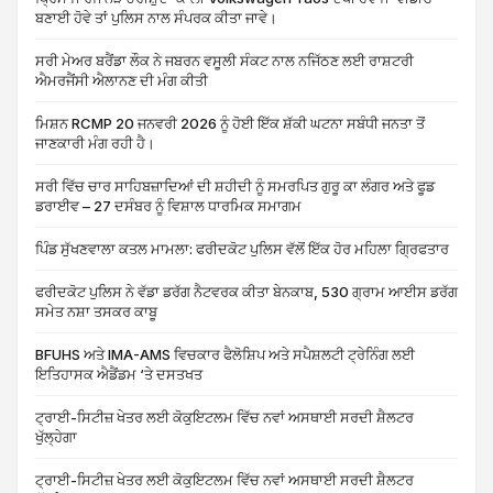
ਬਣਾਈ ਹੋਵੇ ਤਾਂ ਪੁਲਿਸ ਨਾਲ ਸੰਪਰਕ ਕੀਤਾ ਜਾਵੇ।
ਸਰੀ ਮੇਅਰ ਬਰੈਂਡਾ ਲੌਕ ਨੇ ਜਬਰਨ ਵਸੂਲੀ ਸੰਕਟ ਨਾਲ ਨਜਿੱਠਣ ਲਈ ਰਾਸ਼ਟਰੀ
ਐਮਰਜੈਂਸੀ ਐਲਾਨਣ ਦੀ ਮੰਗ ਕੀਤੀ
ਮਿਸ਼ਨ RCMP 20 ਜਨਵਰੀ 2026 ਨੂੰ ਹੋਈ ਇੱਕ ਸ਼ੱਕੀ ਘਟਨਾ ਸਬੰਧੀ ਜਨਤਾ ਤੋਂ
ਜਾਣਕਾਰੀ ਮੰਗ ਰਹੀ ਹੈ।
ਸਰੀ ਵਿੱਚ ਚਾਰ ਸਾਹਿਬਜ਼ਾਦਿਆਂ ਦੀ ਸ਼ਹੀਦੀ ਨੂੰ ਸਮਰਪਿਤ ਗੁਰੂ ਕਾ ਲੰਗਰ ਅਤੇ ਫੂਡ
ਡਰਾਈਵ – 27 ਦਸੰਬਰ ਨੂੰ ਵਿਸ਼ਾਲ ਧਾਰਮਿਕ ਸਮਾਗਮ
ਪਿੰਡ ਸੁੱਖਣਵਾਲਾ ਕਤਲ ਮਾਮਲਾ: ਫਰੀਦਕੋਟ ਪੁਲਿਸ ਵੱਲੋਂ ਇੱਕ ਹੋਰ ਮਹਿਲਾ ਗ੍ਰਿਫਤਾਰ
ਫਰੀਦਕੋਟ ਪੁਲਿਸ ਨੇ ਵੱਡਾ ਡਰੱਗ ਨੈਟਵਰਕ ਕੀਤਾ ਬੇਨਕਾਬ, 530 ਗ੍ਰਾਮ ਆਈਸ ਡਰੱਗ
ਸਮੇਤ ਨਸ਼ਾ ਤਸਕਰ ਕਾਬੂ
BFUHS ਅਤੇ IMA-AMS ਵਿਚਕਾਰ ਫੈਲੋਸ਼ਿਪ ਅਤੇ ਸਪੈਸ਼ਲਟੀ ਟ੍ਰੇਨਿੰਗ ਲਈ
ਇਤਿਹਾਸਕ ਐਡੈਂਡਮ ‘ਤੇ ਦਸਤਖਤ
ਟ੍ਰਾਈ-ਸਿਟੀਜ਼ ਖੇਤਰ ਲਈ ਕੋਕੁਇਟਲਮ ਵਿੱਚ ਨਵਾਂ ਅਸਥਾਈ ਸਰਦੀ ਸ਼ੈਲਟਰ
ਖੁੱਲ੍ਹੇਗਾ
ਟ੍ਰਾਈ-ਸਿਟੀਜ਼ ਖੇਤਰ ਲਈ ਕੋਕੁਇਟਲਮ ਵਿੱਚ ਨਵਾਂ ਅਸਥਾਈ ਸਰਦੀ ਸ਼ੈਲਟਰ