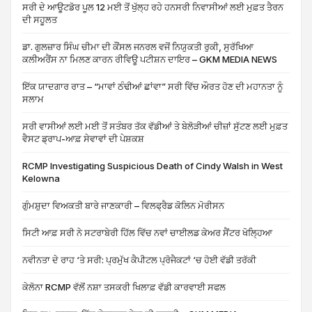
ਸਰੀ ਦੇ ਆਊਟਡੋਰ ਪੂਲ 12 ਮਈ ਤੋਂ ਖੁੱਲ੍ਹ ਰਹੇ ਹਨਸਰੀ ਨਿਵਾਸੀਆਂ ਲਈ ਮੁਫ਼ਤ ਤੈਰਨ
ਦੀ ਸਹੂਲਤ
ਡਾ. ਗੁਲਜ਼ਾਰ ਸਿੰਘ ਚੀਮਾ ਦੀ ਕੌਂਸਲ ਜਨਰਲ ਵਜੋਂ ਨਿਯੁਕਤੀ ਰੁਕੀ, ਸੁਰੱਖਿਆ
ਕਲੀਅਰੈਂਸ ਨਾ ਮਿਲਣ ਕਾਰਨ ਰੀਵਿਊ ਪਟੀਸ਼ਨ ਦਾਇਰ – GKM MEDIA NEWS
ਇੱਕ ਯਾਦਗਾਰ ਰਾਤ – “ਮਾਵਾਂ ਠੰਢੀਆਂ ਛਾਂਵਾ” ਸਰੀ ਵਿੱਚ ਔਰਤ ਹੋਣ ਦੀ ਮਹਾਨਤਾ ਨੂੰ
ਸਲਾਮ
ਸਰੀ ਵਾਸੀਆਂ ਲਈ ਮਈ ਤੋਂ ਸਤੰਬਰ ਤੱਕ ਵੱਡੀਆਂ ਤੇ ਬੇਲੋੜੀਆਂ ਚੀਜ਼ਾਂ ਸੁੱਟਣ ਲਈ ਮੁਫ਼ਤ
ਵੈਸਟ ਡ੍ਰਾਪ-ਆਫ਼ ਸੇਵਾਵਾਂ ਦੀ ਪੇਸ਼ਕਸ਼
RCMP Investigating Suspicious Death of Cindy Walsh in West
Kelowna
ਗੁੰਮਸ਼ੁਦਾ ਵਿਅਕਤੀ ਬਾਰੇ ਜਾਣਕਾਰੀ – ਵਿਲਫ੍ਰੈਡ ਕੋਲਿਨ ਮੋਰੀਸਨ
ਸਿਟੀ ਆਫ਼ ਸਰੀ ਨੇ ਸਟਰਾਬੇਰੀ ਹਿੱਲ ਵਿੱਚ ਨਵਾਂ ਚਾਈਲਡ ਕੇਅਰ ਸੈਂਟਰ ਖੋਲ੍ਹਿਆ
ਨਵੀਨਤਾ ਦੇ ਰਾਹ ‘ਤੇ ਸਰੀ: ਪ੍ਰਮੁੱਖ ਕੈਪੀਟਲ ਪ੍ਰੋਜੈਕਟਾਂ ‘ਚ ਹੋਈ ਵੱਡੀ ਤਰੱਕੀ
ਕੇਲੋਨਾ RCMP ਵੱਲੋਂ ਨਸ਼ਾ ਤਸਕਰੀ ਖਿਲਾਫ਼ ਵੱਡੀ ਕਾਰਵਾਈ ਸਫਲ