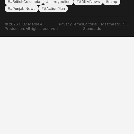
##BritishColumbia
#surreypolice
##GKMNews
#rcmp
##PunjabiNews
##ActionPlan
© 2026 GKM Media &
Privacy
Terms
Editorial
Masthead
CRTC
Production. All rights reserved.
Standards