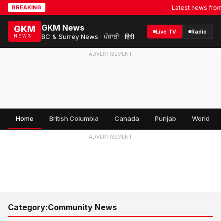
Latest news from Su
BREAKING
GKM News
GKM
Live TV
Radio
BC & Surrey News · ਪੰਜਾਬੀ · हिंदी
NEWS
ADVERTISEMENT
Home
British Columbia
Canada
Punjab
World
ADVERTISEMENT
Category:
Community News