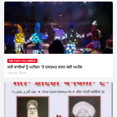
BRITISH COLUMBIA
ਸਰੀ ਵਾਸੀਆਂ ਨੂੰ ਪਟੀਸ਼ਨ ‘ਤੇ ਦਸਤਖ਼ਤ ਕਰਨ ਲਈ ਅਪੀਲ
July 16, 2025