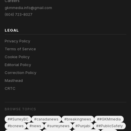
Careers
gkmmedia.info@gmail.com
(604) 723-8027
LEGAL
Privacy Policy
Terms of Service
Cookie Policy
Editorial Policy
Correction Policy
Masthead
CRTC
BROWSE TOPICS
##SurreyBC
#canadanews
#breakingnews
##GKMmedia
#bcnews
#news
#surreynews
#Punjabi
##PublicSafety