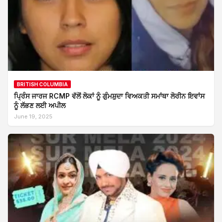
BRITISH COLUMBIA
ਪ੍ਰਿੰਸ ਜਾਰਜ RCMP ਵੱਲੋਂ ਲੋਕਾਂ ਨੂੰ ਗੁੰਮਸ਼ੁਦਾ ਵਿਅਕਤੀ ਸਮਾਂਥਾ ਲੋਰੀਨ ਇਵਾਂਸ
ਨੂੰ ਲੱਭਣ ਲਈ ਅਪੀਲ
June 19, 2025