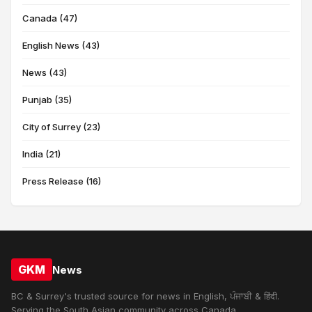
Canada (47)
English News (43)
News (43)
Punjab (35)
City of Surrey (23)
India (21)
Press Release (16)
GKM
News
BC & Surrey's trusted source for news in English, ਪੰਜਾਬੀ & हिंदी.
Serving the South Asian community across Canada.