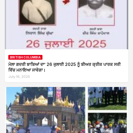
BRITISH COLUMBIA
ਮੇਲਾ ਗਦਰੀ ਬਾਬਿਆਂ ਦਾ’ 26 ਜੁਲਾਈ 2025 ਨੂੰ ਬੀਅਰ ਕ੍ਰੀਕ ਪਾਰਕ ਸਰੀ
ਵਿੱਚ ਮਨਾਇਆ ਜਾਵੇਗਾ।
July 16, 2025