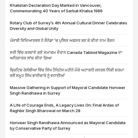
Khalistan Declaration Day Marked in Vancouver,
Commemorating 40 Years of Sarbat Khalsa 1986
Rotary Club of Surrey’s 4th Annual Cultural Dinner Celebrates
Diversity and Global Unity
ਪੰਜਾਬੀ ਵਿਦਿਆਰਥਣ ਨੇ ਕੈਨੇਡਾ ’ਚ ਪੁਲਿਸ ਅਫਸਰ ਬਣ ਕੇ ਕੀਤਾ ਨਾਮ ਰੌਸ਼ਨ
ਸਰੀ ਵਿੱਚ ਕਰਵਾਏ ਗਏ ਸਮਾਗਮ ਦੌਰਾਨ Canada Tabloid Magazine ਦਾ
ਅਧਿਕਾਰਕ ਲਾਂਚ ਕੀਤਾ ਗਿਆ
ਬ੍ਰਿਟਿਸ਼ ਕੋਲੰਬੀਆ ਵਿੱਚ ਸਿੱਖ ਹੈਰਿਟੇਜ ਮਹੀਨੇ ਮੌਕੇ ਅਟਾਰਨੀ ਜਨਰਲ ਨਿੱਕੀ ਸ਼ਰਮਾ
ਵਲੋਂ ਸਮੂਹ ਸਿੱਖ ਭਾਈਚਾਰੇ ਨੂੰ ਵਧਾਈਆਂ
Massive Gathering in Support of Mayoral Candidate Honveer
Singh Randhawa in Surrey
A Life of Courage Ends, A Legacy Lives On: Final Ardas of
Raghbir Singh Bharowal on March 28
Honveer Singh Randhawa Announced as Mayoral Candidate
by Conservative Party of Surrey