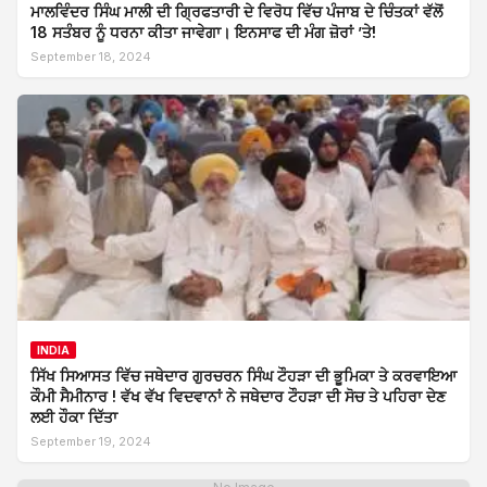
ਮਾਲਵਿੰਦਰ ਸਿੰਘ ਮਾਲੀ ਦੀ ਗ੍ਰਿਫਤਾਰੀ ਦੇ ਵਿਰੋਧ ਵਿੱਚ ਪੰਜਾਬ ਦੇ ਚਿੰਤਕਾਂ ਵੱਲੋਂ
18 ਸਤੰਬਰ ਨੂੰ ਧਰਨਾ ਕੀਤਾ ਜਾਵੇਗਾ। ਇਨਸਾਫ ਦੀ ਮੰਗ ਜ਼ੋਰਾਂ ’ਤੇ!
September 18, 2024
INDIA
ਸਿੱਖ ਸਿਆਸਤ ਵਿੱਚ ਜਥੇਦਾਰ ਗੁਰਚਰਨ ਸਿੰਘ ਟੌਹੜਾ ਦੀ ਭੂਮਿਕਾ ਤੇ ਕਰਵਾਇਆ
ਕੌਮੀ ਸੈਮੀਨਾਰ ! ਵੱਖ ਵੱਖ ਵਿਦਵਾਨਾਂ ਨੇ ਜਥੇਦਾਰ ਟੌਹੜਾ ਦੀ ਸੋਚ ਤੇ ਪਹਿਰਾ ਦੇਣ
ਲਈ ਹੌਕਾ ਦਿੱਤਾ
September 19, 2024