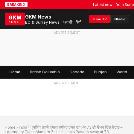
Latest news from Surrey, BC
BREAKING
GKM News
GKM
Live TV
Radio
BC & Surrey News · ਪੰਜਾਬੀ · हिंदी
NEWS
ADVERTISEMENT
Home
British Columbia
Canada
Punjab
World
ADVERTISEMENT
Home
›
India
› ਪ੍ਰਸਿੱਧ ਤਬਲੇ ਵਾਦਕ ਜਾਕਿਰ ਹੁਸੈਨ ਦਾ ਅੱਜ 73 ਦੀ ਉਮਰ ਵਿੱਚ ਦੇਹਾਂਤ –
Legendary Tabla Maestro Zakir Hussain Passes Away at 73