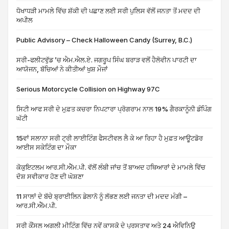
ਧੋਖਾਧੜੀ ਮਾਮਲੇ ਵਿੱਚ ਸ਼ੱਕੀ ਦੀ ਪਛਾਣ ਲਈ ਸਰੀ ਪੁਲਿਸ ਵੱਲੋਂ ਜਨਤਾ ਤੋਂ ਮਦਦ ਦੀ
ਅਪੀਲ
Public Advisory – Check Halloween Candy (Surrey, B.C.)
ਸਰੀ-ਫਲੀਟਵੁੱਡ ’ਚ ਐਮ.ਐਲ.ਏ. ਜਗਰੂਪ ਸਿੰਘ ਬਰਾੜ ਵਲੋਂ ਹੈਲੋਵੀਨ ਪਾਰਟੀ ਦਾ
ਆਯੋਜਨ, ਬੱਚਿਆਂ ਨੇ ਕੀਤੀਆਂ ਖੁਸ਼ ਮੌਜਾਂ
Serious Motorcycle Collision on Highway 97C
ਸਿਟੀ ਆਫ ਸਰੀ ਦੇ ਮੁਫ਼ਤ ਕਚਰਾ ਨਿਪਟਾਰਾ ਪ੍ਰੋਗਰਾਮ ਨਾਲ 19% ਗੈਰਕਾਨੂੰਨੀ ਡੰਪਿੰਗ
ਘੱਟੀ
15ਵਾਂ ਸਲਾਨਾ ਸਰੀ ਟ੍ਰੀ ਲਾਈਟਿੰਗ ਫੈਸਟੀਵਲ ਲੈ ਕੇ ਆ ਰਿਹਾ ਹੈ ਮੁਫ਼ਤ ਆਊਟਡੋਰ
ਆਈਸ ਸਕੇਟਿੰਗ ਦਾ ਮੌਕਾ
ਕੋਕੁਇਟਲਮ ਆਰ.ਸੀ.ਐੱਮ.ਪੀ. ਵੱਲੋਂ ਲੰਬੀ ਜਾਂਚ ਤੋਂ ਬਾਅਦ ਹਥਿਆਰਾਂ ਦੇ ਮਾਮਲੇ ਵਿੱਚ
ਦੋਸ਼ ਸਵੀਕਾਰ ਹੋਣ ਦੀ ਘੋਸ਼ਣਾ
11 ਸਾਲਾਂ ਦੇ ਬੱਚੇ ਬ੍ਰਾਈਲਿਨ ਡੇਲਾਨੋ ਨੂੰ ਲੱਭਣ ਲਈ ਜਨਤਾ ਦੀ ਮਦਦ ਮੰਗੀ –
ਆਰ.ਸੀ.ਐੱਮ.ਪੀ.
ਸਰੀ ਕੌਂਸਲ ਅਗਲੀ ਮੀਟਿੰਗ ਵਿੱਚ ਨਵੇਂ ਕਾਸਕੋ ਦੇ ਪ੍ਰਸਤਾਵ ਅਤੇ 24 ਐਵਿਨਿਊ