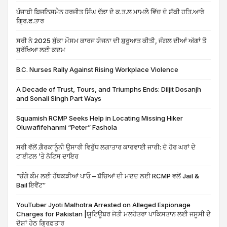
ਪੰਜਾਬੀ ਬਿਜਨਿਸਮੈਨ ਹਰਜੀਤ ਸਿੰਘ ਢੱਡਾ ਦੇ ਕ.ਤ.ਲ ਮਾਮਲੇ ਵਿੱਚ ਦੋ ਸ਼ੱਕੀ ਹਤਿ.ਆਰੇ
ਗ੍ਰਿ.ਫ.ਤਾਰ
ਸਰੀ ਨੇ 2025 ਸੁੱਕਾ ਮੌਸਮ ਕਾਰਜ ਯੋਜਨਾ ਦੀ ਸ਼ੁਰੂਆਤ ਕੀਤੀ, ਜੰਗਲ ਦੀਆਂ ਅੱਗਾਂ ਤੋਂ
ਸੁਰੱਖਿਆ ਲਈ ਕਦਮ
B.C. Nurses Rally Against Rising Workplace Violence
A Decade of Trust, Tours, and Triumphs Ends: Diljit Dosanjh
and Sonali Singh Part Ways
Squamish RCMP Seeks Help in Locating Missing Hiker
Oluwafifehanmi “Peter” Fashola
ਸਰੀ ਵੱਲੋਂ ਗ਼ੈਰਕਾਨੂੰਨੀ ਉਸਾਰੀ ਵਿਰੁੱਧ ਲਗਾਤਾਰ ਕਾਰਵਾਈ ਜਾਰੀ: ਦੋ ਹੋਰ ਘਰਾਂ ਦੇ
ਟਾਈਟਲ ’ਤੇ ਨੋਟਿਸ ਦਾਇਰ
“ਚੰਗੇ ਕੰਮ ਲਈ ਹੱਥਕੜੀਆਂ ਪਾਓ – ਬੱਚਿਆਂ ਦੀ ਮਦਦ ਲਈ RCMP ਵਲੋਂ Jail &
Bail ਇਵੈਂਟ”
YouTuber Jyoti Malhotra Arrested on Alleged Espionage
Charges for Pakistan |ਯੂਟਿਊਬਰ ਜੋਤੀ ਮਲਹੋਤਰਾ ਪਾਕਿਸਤਾਨ ਲਈ ਜਸੂਸੀ ਦੇ
ਦੋਸ਼ਾਂ ਹੇਠ ਗ੍ਰਿਫ਼ਤਾਰ