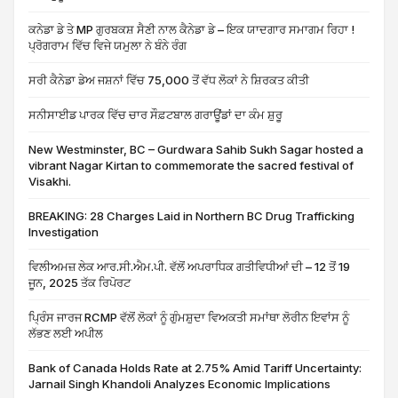
ਕਨੇਡਾ ਡੇ ਤੇ MP ਗੁਰਬਕਸ਼ ਸੈਣੀ ਨਾਲ ਕੈਨੇਡਾ ਡੇ – ਇਕ ਯਾਦਗਾਰ ਸਮਾਗਮ ਰਿਹਾ !
ਪ੍ਰੋਗਰਾਮ ਵਿੱਚ ਵਿਜੇ ਯਮੁਲਾ ਨੇ ਬੰਨੇ ਰੰਗ
ਸਰੀ ਕੈਨੇਡਾ ਡੇਅ ਜਸ਼ਨਾਂ ਵਿੱਚ 75,000 ਤੋਂ ਵੱਧ ਲੋਕਾਂ ਨੇ ਸ਼ਿਰਕਤ ਕੀਤੀ
ਸਨੀਸਾਈਡ ਪਾਰਕ ਵਿੱਚ ਚਾਰ ਸੌਫ਼ਟਬਾਲ ਗਰਾਊਂਡਾਂ ਦਾ ਕੰਮ ਸ਼ੁਰੂ
New Westminster, BC – Gurdwara Sahib Sukh Sagar hosted a
vibrant Nagar Kirtan to commemorate the sacred festival of
Visakhi.
BREAKING: 28 Charges Laid in Northern BC Drug Trafficking
Investigation
ਵਿਲੀਅਮਜ਼ ਲੇਕ ਆਰ.ਸੀ.ਐਮ.ਪੀ. ਵੱਲੋਂ ਅਪਰਾਧਿਕ ਗਤੀਵਿਧੀਆਂ ਦੀ – 12 ਤੋਂ 19
ਜੂਨ, 2025 ਤੱਕ ਰਿਪੋਰਟ
ਪ੍ਰਿੰਸ ਜਾਰਜ RCMP ਵੱਲੋਂ ਲੋਕਾਂ ਨੂੰ ਗੁੰਮਸ਼ੁਦਾ ਵਿਅਕਤੀ ਸਮਾਂਥਾ ਲੋਰੀਨ ਇਵਾਂਸ ਨੂੰ
ਲੱਭਣ ਲਈ ਅਪੀਲ
Bank of Canada Holds Rate at 2.75% Amid Tariff Uncertainty:
Jarnail Singh Khandoli Analyzes Economic Implications