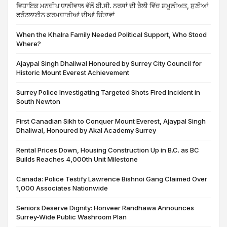
ਵਿਧਾਇਕ ਮਨਦੀਪ ਧਾਲੀਵਾਲ ਵੱਲੋਂ ਬੀ.ਸੀ. ਨਰਸਾਂ ਦੀ ਰੈਲੀ ਵਿੱਚ ਸ਼ਮੂਲੀਅਤ, ਸੁਣੀਆਂ
ਫਰੰਟਲਾਈਨ ਕਰਮਚਾਰੀਆਂ ਦੀਆਂ ਚਿੰਤਾਵਾਂ
When the Khalra Family Needed Political Support, Who Stood
Where?
Ajaypal Singh Dhaliwal Honoured by Surrey City Council for
Historic Mount Everest Achievement
Surrey Police Investigating Targeted Shots Fired Incident in
South Newton
First Canadian Sikh to Conquer Mount Everest, Ajaypal Singh
Dhaliwal, Honoured by Akal Academy Surrey
Rental Prices Down, Housing Construction Up in B.C. as BC
Builds Reaches 4,000th Unit Milestone
Canada: Police Testify Lawrence Bishnoi Gang Claimed Over
1,000 Associates Nationwide
Seniors Deserve Dignity: Honveer Randhawa Announces
Surrey-Wide Public Washroom Plan