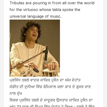
Tributes are pouring in from all over the world
for the virtuoso whose tabla spoke the
universal language of music.
ਪ੍ਰਸਿੱਧ ਤਬਲੇ ਵਾਦਕ ਜਾਕਿਰ ਹੁਸੈਨ ਦਾ ਅੱਜ ਦੇਹਾਂਤ
ਸੰਗੀਤ ਦੀ ਦੁਨੀਆ ਵਿੱਚ ਬੇਮਿਸਾਲ ਕਲਾ ਕਾਰ ਦੇ ਗੁਜਰ ਜਾਣ
ਨਾਲ ਦੁੱਖ
ਵਿਸ਼ਵ ਪ੍ਰਸਿੱਧ ਤਬਲੇ ਦੇ ਜਾਦੂਗਰ ਉਸਤਾਦ ਜਾਕਿਰ ਹੁਸੈਨ ਦਾ
ਅੱਜ 73 ਸਾਲ ਦੀ ਉਮਰ ਵਿੱਚ ਦੇਹਾਂਤ ਹੋ ਗਿਆ। ਤਬਲੇ ਨੂੰ ਇੱਕ