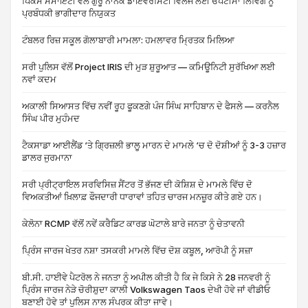
ਪਿਕਸ ਸੋਸਾਇਟੀ ਵੱਲੋਂ ਗੁਰੂ ਨਾਨਕ ਡਾਇਵਰਸਿਟੀ ਵਿਲੇਜ ਲਈ ਓਪਟੀਮਾ ਲਿਵਿੰਗ ਨੂੰ
ਪ੍ਰਬੰਧਕੀ ਭਾਗੀਦਾਰ ਨਿਯੁਕਤ
ਟੰਬਲਰ ਰਿਜ਼ ਸਕੂਲ ਗੋਲਾਬਾਰੀ ਮਾਮਲਾ: ਹਮਲਾਵਰ ਮ੍ਰਿਤਕ ਮਿਲਿਆ
ਸਰੀ ਪੁਲਿਸ ਵੱਲੋਂ Project IRIS ਦੀ ਮੁੜ ਸ਼ੁਰੂਆਤ — ਕਮਿਊਨਿਟੀ ਸੁਰੱਖਿਆ ਲਈ
ਨਵਾਂ ਕਦਮ
ਅਕਾਲੀ ਸਿਆਸਤ ਵਿੱਚ ਨਵੀਂ ਰੂਹ ਫੂਕਣਗੇ ਪੰਜ ਸਿੰਘ ਸਾਹਿਬਾਨ ਦੇ ਫੈਸਲੇ — ਕਰਨੈਲ
ਸਿੰਘ ਪੀਰ ਮੁਹੰਮਦ
ਟੈਕਸਾਡਾ ਆਈਲੈਂਡ ‘ਤੇ ਗ੍ਰਿਜ਼ਲੀ ਭਾਲੂ ਮਾਰਨ ਦੇ ਮਾਮਲੇ ‘ਚ ਦੋ ਦੋਸ਼ੀਆਂ ਨੂੰ 3-3 ਹਜ਼ਾਰ
ਡਾਲਰ ਜੁਰਮਾਨਾ
ਸਰੀ ਪ੍ਰੀਟ੍ਰਾਇਲ ਸਰਵਿਸਿਜ਼ ਸੈਂਟਰ ਤੋਂ ਭੱਜਣ ਦੀ ਕੋਸ਼ਿਸ਼ ਦੇ ਮਾਮਲੇ ਵਿੱਚ ਦੋ
ਵਿਅਕਤੀਆਂ ਖ਼ਿਲਾਫ਼ ਫੌਜਦਾਰੀ ਧਾਰਾਵਾਂ ਤਹਿਤ ਚਾਰਜ ਮਨਜ਼ੂਰ ਕੀਤੇ ਗਏ ਹਨ।
ਕੇਲੋਨਾ RCMP ਵੱਲੋਂ ਨਵੇਂ ਕਰੈਡਿਟ ਕਾਰਡ ਘੋਟਾਲੇ ਬਾਰੇ ਜਨਤਾ ਨੂੰ ਚੇਤਾਵਨੀ
ਪ੍ਰਿੰਸ ਜਾਰਜ ਖੇਤਰ ਨਸ਼ਾ ਤਸਕਰੀ ਮਾਮਲੇ ਵਿੱਚ ਦੋਸ਼ ਕਬੂਲ, ਆਰੋਪੀ ਨੂੰ ਸਜ਼ਾ
ਬੀ.ਸੀ. ਹਾਈਵੇ ਪੈਟਰੋਲ ਨੇ ਜਨਤਾ ਨੂੰ ਅਪੀਲ ਕੀਤੀ ਹੈ ਕਿ ਜੇ ਕਿਸੇ ਨੇ 28 ਜਨਵਰੀ ਨੂੰ
ਪ੍ਰਿੰਸ ਜਾਰਜ ਨੇੜੇ ਚੋਰੀਸ਼ੁਦਾ ਕਾਲੀ Volkswagen Taos ਦੇਖੀ ਹੋਵੇ ਜਾਂ ਵੀਡੀਓ
ਬਣਾਈ ਹੋਵੇ ਤਾਂ ਪੁਲਿਸ ਨਾਲ ਸੰਪਰਕ ਕੀਤਾ ਜਾਵੇ।