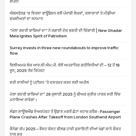
ਸੰਪੰਨ!
ਐਬਸਫੋਰਡ ‘ਚ ਵਿਰਸਾ ਫਾਊਂਡੇਸ਼ਨ ਵਲੋਂ ਪੰਜਾਬੀ ਲੇਖਕਾਂ, ਕਲਾਕਾਰਾਂ ਤੇ ਮੀਡੀਆ
ਸ਼ਖ਼ਸੀਅਤਾਂ ਦਾ ਸਨਮਾਨ
“ਮੇਲਾ ਗਦਰੀ ਬਾਬਿਆਂ ਦਾ” ਨੇ ਜਗਾਈ ਦੇਸ਼ ਭਗਤੀ ਦੀ ਚਿੰਗਾਰੀ | New Ghadar
Mela Ignites Spirit of Patriotism
Surrey invests in three new roundabouts to improve traffic
flow
ਵਿਲੀਅਮਜ਼ ਲੇਕ ਆਰ.ਸੀ.ਐਮ.ਪੀ. ਵੱਲੋਂ ਅਪਰਾਧਿਕ ਗਤੀਵਿਧੀਆਂ ਦੀ – 12 ਤੋਂ 19
ਜੂਨ, 2025 ਤੱਕ ਰਿਪੋਰਟ
ਸਰੀ ਵਾਸੀਆਂ ਨੂੰ ਪਟੀਸ਼ਨ ‘ਤੇ ਦਸਤਖ਼ਤ ਕਰਨ ਲਈ ਅਪੀਲ
ਮੇਲਾ ਗਦਰੀ ਬਾਬਿਆਂ ਦਾ’ 26 ਜੁਲਾਈ 2025 ਨੂੰ ਬੀਅਰ ਕ੍ਰੀਕ ਪਾਰਕ ਸਰੀ ਵਿੱਚ
ਮਨਾਇਆ ਜਾਵੇਗਾ।
ਲੰਡਨ ਸਾਊਥਐਂਡ ਏਅਰਪੋਰਟ ਤੋਂ ਉਡਾਣ ਮਗਰੋਂ ਛੋਟਾ ਜਹਾਜ਼ ਕਰੈਸ਼- Passenger
Plane Crashes After Takeoff from London Southend Airport
ਕੈਨੇਡਾ ਕੱਪ 2025 – ਵੈਸਟ ਕੋਸਟ ਫੀਲਡ ਹਾਕੀ ਸੁਸਾਇਟੀ ਦੀਆਂ ਖੇਡਾਂ ਸ਼ਾਨੇ ਸ਼ੌਕਤ
ਨਾਲ ਸ਼ੁਰੂ