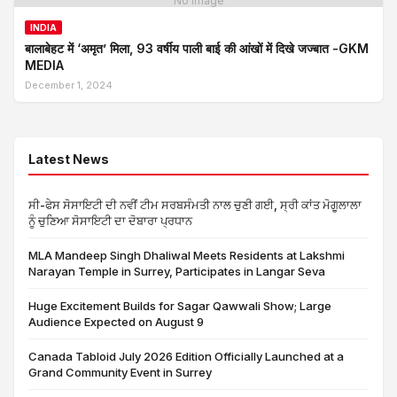
No Image
INDIA
बालाबेहट में ‘अमृत’ मिला, 93 वर्षीय पाली बाई की आंखों में दिखे जज्बात -GKM
MEDIA
December 1, 2024
Latest News
ਸੀ-ਫੇਸ ਸੋਸਾਇਟੀ ਦੀ ਨਵੀਂ ਟੀਮ ਸਰਬਸੰਮਤੀ ਨਾਲ ਚੁਣੀ ਗਈ, ਸ੍ਰੀ ਕਾਂਤ ਮੋਗੂਲਾਲਾ
ਨੂੰ ਚੁਣਿਆ ਸੋਸਾਇਟੀ ਦਾ ਦੋਬਾਰਾ ਪ੍ਰਧਾਨ
MLA Mandeep Singh Dhaliwal Meets Residents at Lakshmi
Narayan Temple in Surrey, Participates in Langar Seva
Huge Excitement Builds for Sagar Qawwali Show; Large
Audience Expected on August 9
Canada Tabloid July 2026 Edition Officially Launched at a
Grand Community Event in Surrey