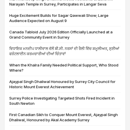
Narayan Temple in Surrey, Participates in Langar Seva
Huge Excitement Builds for Sagar Qawwali Show; Large
Audience Expected on August 9
Canada Tabloid July 2026 Edition Officially Launched at a
Grand Community Event in Surrey
ਵਿਧਾਇਕ ਮਨਦੀਪ ਧਾਲੀਵਾਲ ਵੱਲੋਂ ਬੀ.ਸੀ. ਨਰਸਾਂ ਦੀ ਰੈਲੀ ਵਿੱਚ ਸ਼ਮੂਲੀਅਤ, ਸੁਣੀਆਂ
ਫਰੰਟਲਾਈਨ ਕਰਮਚਾਰੀਆਂ ਦੀਆਂ ਚਿੰਤਾਵਾਂ
When the Khalra Family Needed Political Support, Who Stood
Where?
Ajaypal Singh Dhaliwal Honoured by Surrey City Council for
Historic Mount Everest Achievement
Surrey Police Investigating Targeted Shots Fired Incident in
South Newton
First Canadian Sikh to Conquer Mount Everest, Ajaypal Singh
Dhaliwal, Honoured by Akal Academy Surrey