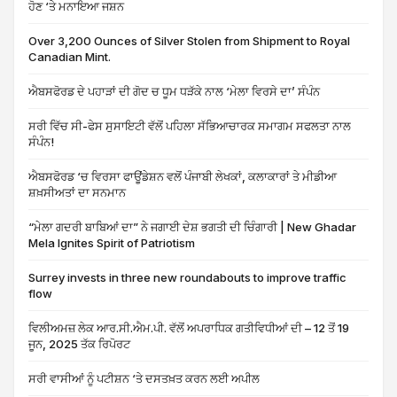
ਹੋਣ ‘ਤੇ ਮਨਾਇਆ ਜਸ਼ਨ
Over 3,200 Ounces of Silver Stolen from Shipment to Royal
Canadian Mint.
ਐਬਸਫੋਰਡ ਦੇ ਪਹਾੜਾਂ ਦੀ ਗੋਦ ਚ ਧੂਮ ਧੜੱਕੇ ਨਾਲ ‘ਮੇਲਾ ਵਿਰਸੇ ਦਾ’ ਸੰਪੰਨ
ਸਰੀ ਵਿੱਚ ਸੀ-ਫੇਸ ਸੁਸਾਇਟੀ ਵੱਲੋਂ ਪਹਿਲਾ ਸੱਭਿਆਚਾਰਕ ਸਮਾਗਮ ਸਫਲਤਾ ਨਾਲ
ਸੰਪੰਨ!
ਐਬਸਫੋਰਡ ‘ਚ ਵਿਰਸਾ ਫਾਊਂਡੇਸ਼ਨ ਵਲੋਂ ਪੰਜਾਬੀ ਲੇਖਕਾਂ, ਕਲਾਕਾਰਾਂ ਤੇ ਮੀਡੀਆ
ਸ਼ਖ਼ਸੀਅਤਾਂ ਦਾ ਸਨਮਾਨ
“ਮੇਲਾ ਗਦਰੀ ਬਾਬਿਆਂ ਦਾ” ਨੇ ਜਗਾਈ ਦੇਸ਼ ਭਗਤੀ ਦੀ ਚਿੰਗਾਰੀ | New Ghadar
Mela Ignites Spirit of Patriotism
Surrey invests in three new roundabouts to improve traffic
flow
ਵਿਲੀਅਮਜ਼ ਲੇਕ ਆਰ.ਸੀ.ਐਮ.ਪੀ. ਵੱਲੋਂ ਅਪਰਾਧਿਕ ਗਤੀਵਿਧੀਆਂ ਦੀ – 12 ਤੋਂ 19
ਜੂਨ, 2025 ਤੱਕ ਰਿਪੋਰਟ
ਸਰੀ ਵਾਸੀਆਂ ਨੂੰ ਪਟੀਸ਼ਨ ‘ਤੇ ਦਸਤਖ਼ਤ ਕਰਨ ਲਈ ਅਪੀਲ