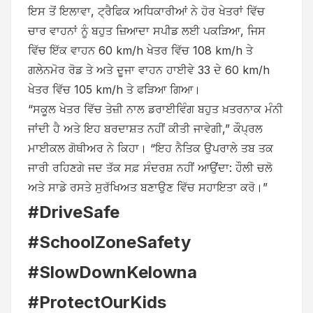
ਇਸ ਤੋਂ ਇਲਾਵਾ, ਟ੍ਰੈਫਿਕ ਅਧਿਕਾਰੀਆਂ ਨੇ ਹੋਰ ਖੇਤਰਾਂ ਵਿੱਚ
ਚਾਰ ਵਾਹਨਾਂ ਨੂੰ ਬਹੁਤ ਜ਼ਿਆਦਾ ਸਪੀਡ ਲਈ ਪਕੜਿਆ, ਜਿਸ
ਵਿੱਚ ਇੱਕ ਵਾਹਨ 60 km/h ਖੇਤਰ ਵਿੱਚ 108 km/h ਤੇ
ਗਲੇਨਮੋਰ ਰੋਡ ਤੇ ਅਤੇ ਦੂਜਾ ਵਾਹਨ ਹਾਈਵੇ 33 ਦੇ 60 km/h
ਖੇਤਰ ਵਿੱਚ 105 km/h ਤੇ ਫੜਿਆ ਗਿਆ।
“ਸਕੂਲ ਖੇਤਰ ਵਿੱਚ ਤੇਜ਼ੀ ਨਾਲ ਡਰਾਈਵਿੰਗ ਬਹੁਤ ਖ਼ਤਰਨਾਕ ਮੰਨੀ
ਜਾਂਦੀ ਹੈ ਅਤੇ ਇਹ ਬਰਦਾਸ਼ਤ ਨਹੀਂ ਕੀਤੀ ਜਾਵੇਗੀ,” ਕੌਪ੍ਰਲ
ਮਾਈਕਲ ਗੋਥੀਅਰ ਨੇ ਕਿਹਾ। “ਇਹ ਨੈਤਿਕ ਉਪਰਾਲੇ ਤਬ ਤਕ
ਜਾਰੀ ਰਹਿਣਗੇ ਜਦ ਤੱਕ ਸਫ਼ ਸੰਦਰਸ਼ ਨਹੀਂ ਆਉਂਦਾ: ਹੌਲੀ ਚਲੋ
ਅਤੇ ਸਾਡੇ ਰਸਤੇ ਸੁਰੱਖਿਅਤ ਬਣਾਉਣ ਵਿੱਚ ਸਹਾਇਤਾ ਕਰੋ।”
#DriveSafe
#SchoolZoneSafety
#SlowDownKelowna
#ProtectOurKids