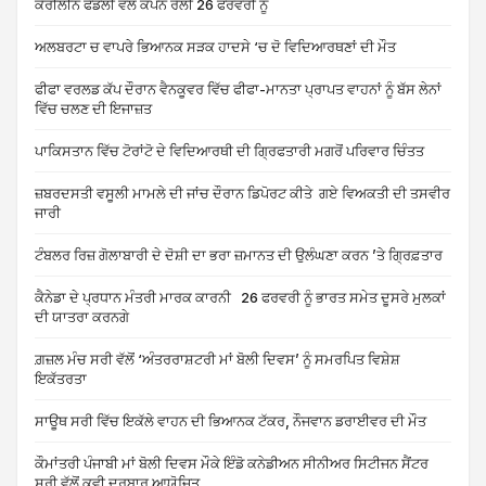
ਕੈਰੀਲੀਨ ਫੈਡਲੀ ਵੱਲੋਂ ਕਪੇਨ ਰੈਲੀ 26 ਫਰਵਰੀ ਨੂੰ
ਅਲਬਰਟਾ ਚ ਵਾਪਰੇ ਭਿਆਨਕ ਸੜਕ ਹਾਦਸੇ ‘ਚ ਦੋ ਵਿਦਿਆਰਥਣਾਂ ਦੀ ਮੌਤ
ਫੀਫਾ ਵਰਲਡ ਕੱਪ ਦੌਰਾਨ ਵੈਨਕੂਵਰ ਵਿੱਚ ਫੀਫਾ-ਮਾਨਤਾ ਪ੍ਰਾਪਤ ਵਾਹਨਾਂ ਨੂੰ ਬੱਸ ਲੇਨਾਂ
ਵਿੱਚ ਚਲਣ ਦੀ ਇਜਾਜ਼ਤ
ਪਾਕਿਸਤਾਨ ਵਿੱਚ ਟੋਰਾਂਟੋ ਦੇ ਵਿਦਿਆਰਥੀ ਦੀ ਗ੍ਰਿਫਤਾਰੀ ਮਗਰੋਂ ਪਰਿਵਾਰ ਚਿੰਤਤ
ਜ਼ਬਰਦਸਤੀ ਵਸੂਲੀ ਮਾਮਲੇ ਦੀ ਜਾਂਚ ਦੌਰਾਨ ਡਿਪੋਰਟ ਕੀਤੇ ਗਏ ਵਿਅਕਤੀ ਦੀ ਤਸਵੀਰ
ਜਾਰੀ
ਟੰਬਲਰ ਰਿਜ਼ ਗੋਲਾਬਾਰੀ ਦੇ ਦੋਸ਼ੀ ਦਾ ਭਰਾ ਜ਼ਮਾਨਤ ਦੀ ਉਲੰਘਣਾ ਕਰਨ ’ਤੇ ਗ੍ਰਿਫ਼ਤਾਰ
ਕੈਨੇਡਾ ਦੇ ਪ੍ਰਧਾਨ ਮੰਤਰੀ ਮਾਰਕ ਕਾਰਨੀ 26 ਫਰਵਰੀ ਨੂੰ ਭਾਰਤ ਸਮੇਤ ਦੂਸਰੇ ਮੁਲਕਾਂ
ਦੀ ਯਾਤਰਾ ਕਰਨਗੇ
ਗ਼ਜ਼ਲ ਮੰਚ ਸਰੀ ਵੱਲੋਂ ‘ਅੰਤਰਰਾਸ਼ਟਰੀ ਮਾਂ ਬੋਲੀ ਦਿਵਸ’ ਨੂੰ ਸਮਰਪਿਤ ਵਿਸ਼ੇਸ਼
ਇਕੱਤਰਤਾ
ਸਾਊਥ ਸਰੀ ਵਿੱਚ ਇਕੱਲੇ ਵਾਹਨ ਦੀ ਭਿਆਨਕ ਟੱਕਰ, ਨੌਜਵਾਨ ਡਰਾਈਵਰ ਦੀ ਮੌਤ
ਕੌਮਾਂਤਰੀ ਪੰਜਾਬੀ ਮਾਂ ਬੋਲੀ ਦਿਵਸ ਮੌਕੇ ਇੰਡੋ ਕਨੇਡੀਅਨ ਸੀਨੀਅਰ ਸਿਟੀਜਨ ਸੈਂਟਰ
ਸਰੀ ਵੱਲੋਂ ਕਵੀ ਦਰਬਾਰ ਆਯੋਜਿਤ