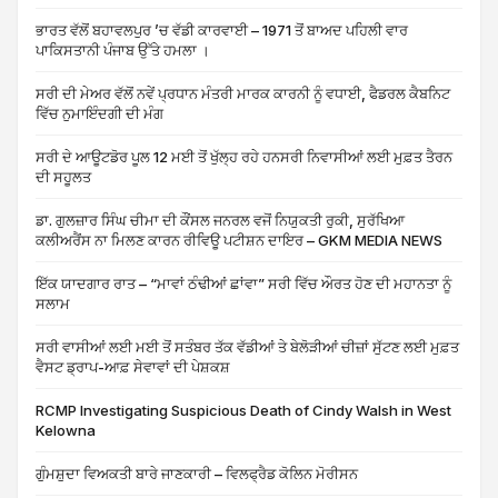
ਭਾਰਤ ਵੱਲੋਂ ਬਹਾਵਲਪੁਰ ’ਚ ਵੱਡੀ ਕਾਰਵਾਈ – 1971 ਤੋਂ ਬਾਅਦ ਪਹਿਲੀ ਵਾਰ
ਪਾਕਿਸਤਾਨੀ ਪੰਜਾਬ ਉੱਤੇ ਹਮਲਾ ।
ਸਰੀ ਦੀ ਮੇਅਰ ਵੱਲੋਂ ਨਵੇਂ ਪ੍ਰਧਾਨ ਮੰਤਰੀ ਮਾਰਕ ਕਾਰਨੀ ਨੂੰ ਵਧਾਈ, ਫੈਡਰਲ ਕੈਬਨਿਟ
ਵਿੱਚ ਨੁਮਾਇੰਦਗੀ ਦੀ ਮੰਗ
ਸਰੀ ਦੇ ਆਊਟਡੋਰ ਪੂਲ 12 ਮਈ ਤੋਂ ਖੁੱਲ੍ਹ ਰਹੇ ਹਨਸਰੀ ਨਿਵਾਸੀਆਂ ਲਈ ਮੁਫ਼ਤ ਤੈਰਨ
ਦੀ ਸਹੂਲਤ
ਡਾ. ਗੁਲਜ਼ਾਰ ਸਿੰਘ ਚੀਮਾ ਦੀ ਕੌਂਸਲ ਜਨਰਲ ਵਜੋਂ ਨਿਯੁਕਤੀ ਰੁਕੀ, ਸੁਰੱਖਿਆ
ਕਲੀਅਰੈਂਸ ਨਾ ਮਿਲਣ ਕਾਰਨ ਰੀਵਿਊ ਪਟੀਸ਼ਨ ਦਾਇਰ – GKM MEDIA NEWS
ਇੱਕ ਯਾਦਗਾਰ ਰਾਤ – “ਮਾਵਾਂ ਠੰਢੀਆਂ ਛਾਂਵਾ” ਸਰੀ ਵਿੱਚ ਔਰਤ ਹੋਣ ਦੀ ਮਹਾਨਤਾ ਨੂੰ
ਸਲਾਮ
ਸਰੀ ਵਾਸੀਆਂ ਲਈ ਮਈ ਤੋਂ ਸਤੰਬਰ ਤੱਕ ਵੱਡੀਆਂ ਤੇ ਬੇਲੋੜੀਆਂ ਚੀਜ਼ਾਂ ਸੁੱਟਣ ਲਈ ਮੁਫ਼ਤ
ਵੈਸਟ ਡ੍ਰਾਪ-ਆਫ਼ ਸੇਵਾਵਾਂ ਦੀ ਪੇਸ਼ਕਸ਼
RCMP Investigating Suspicious Death of Cindy Walsh in West
Kelowna
ਗੁੰਮਸ਼ੁਦਾ ਵਿਅਕਤੀ ਬਾਰੇ ਜਾਣਕਾਰੀ – ਵਿਲਫ੍ਰੈਡ ਕੋਲਿਨ ਮੋਰੀਸਨ