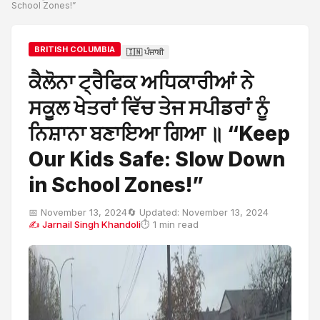
School Zones!”
BRITISH COLUMBIA
🇮🇳 ਪੰਜਾਬੀ
ਕੈਲੋਨਾ ਟ੍ਰੈਫਿਕ ਅਧਿਕਾਰੀਆਂ ਨੇ
ਸਕੂਲ ਖੇਤਰਾਂ ਵਿੱਚ ਤੇਜ ਸਪੀਡਰਾਂ ਨੂੰ
ਨਿਸ਼ਾਨਾ ਬਣਾਇਆ ਗਿਆ ॥ “Keep
Our Kids Safe: Slow Down
in School Zones!”
📅 November 13, 2024
🔄 Updated: November 13, 2024
✍ Jarnail Singh Khandoli
⏱ 1 min read