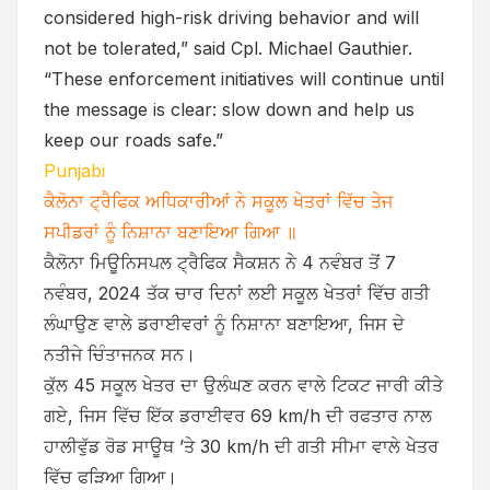
considered high-risk driving behavior and will
not be tolerated,” said Cpl. Michael Gauthier.
“These enforcement initiatives will continue until
the message is clear: slow down and help us
keep our roads safe.”
Punjabi
ਕੈਲੋਨਾ ਟ੍ਰੈਫਿਕ ਅਧਿਕਾਰੀਆਂ ਨੇ ਸਕੂਲ ਖੇਤਰਾਂ ਵਿੱਚ ਤੇਜ
ਸਪੀਡਰਾਂ ਨੂੰ ਨਿਸ਼ਾਨਾ ਬਣਾਇਆ ਗਿਆ ॥
ਕੈਲੋਨਾ ਮਿਊਨਿਸਪਲ ਟ੍ਰੈਫਿਕ ਸੈਕਸ਼ਨ ਨੇ 4 ਨਵੰਬਰ ਤੋਂ 7
ਨਵੰਬਰ, 2024 ਤੱਕ ਚਾਰ ਦਿਨਾਂ ਲਈ ਸਕੂਲ ਖੇਤਰਾਂ ਵਿੱਚ ਗਤੀ
ਲੰਘਾਉਣ ਵਾਲੇ ਡਰਾਈਵਰਾਂ ਨੂੰ ਨਿਸ਼ਾਨਾ ਬਣਾਇਆ, ਜਿਸ ਦੇ
ਨਤੀਜੇ ਚਿੰਤਾਜਨਕ ਸਨ।
ਕੁੱਲ 45 ਸਕੂਲ ਖੇਤਰ ਦਾ ਉਲੰਘਣ ਕਰਨ ਵਾਲੇ ਟਿਕਟ ਜਾਰੀ ਕੀਤੇ
ਗਏ, ਜਿਸ ਵਿੱਚ ਇੱਕ ਡਰਾਈਵਰ 69 km/h ਦੀ ਰਫਤਾਰ ਨਾਲ
ਹਾਲੀਵੁੱਡ ਰੋਡ ਸਾਊਥ ’ਤੇ 30 km/h ਦੀ ਗਤੀ ਸੀਮਾ ਵਾਲੇ ਖੇਤਰ
ਵਿੱਚ ਫੜਿਆ ਗਿਆ।