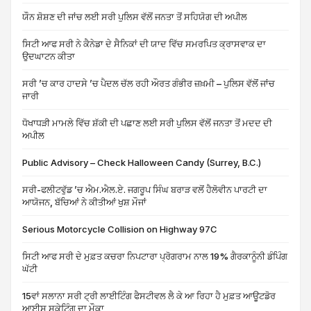
ਯੌਨ ਸ਼ੋਸ਼ਣ ਦੀ ਜਾਂਚ ਲਈ ਸਰੀ ਪੁਲਿਸ ਵੱਲੋਂ ਜਨਤਾ ਤੋਂ ਸਹਿਯੋਗ ਦੀ ਅਪੀਲ
ਸਿਟੀ ਆਫ ਸਰੀ ਨੇ ਕੈਨੇਡਾ ਦੇ ਸੈਨਿਕਾਂ ਦੀ ਯਾਦ ਵਿੱਚ ਸਮਰਪਿਤ ਕ੍ਰਾਸਵਾਕ ਦਾ
ਉਦਘਾਟਨ ਕੀਤਾ
ਸਰੀ ’ਚ ਕਾਰ ਹਾਦਸੇ ’ਚ ਪੈਦਲ ਚੱਲ ਰਹੀ ਔਰਤ ਗੰਭੀਰ ਜ਼ਖ਼ਮੀ – ਪੁਲਿਸ ਵੱਲੋਂ ਜਾਂਚ
ਜਾਰੀ
ਧੋਖਾਧੜੀ ਮਾਮਲੇ ਵਿੱਚ ਸ਼ੱਕੀ ਦੀ ਪਛਾਣ ਲਈ ਸਰੀ ਪੁਲਿਸ ਵੱਲੋਂ ਜਨਤਾ ਤੋਂ ਮਦਦ ਦੀ
ਅਪੀਲ
Public Advisory – Check Halloween Candy (Surrey, B.C.)
ਸਰੀ-ਫਲੀਟਵੁੱਡ ’ਚ ਐਮ.ਐਲ.ਏ. ਜਗਰੂਪ ਸਿੰਘ ਬਰਾੜ ਵਲੋਂ ਹੈਲੋਵੀਨ ਪਾਰਟੀ ਦਾ
ਆਯੋਜਨ, ਬੱਚਿਆਂ ਨੇ ਕੀਤੀਆਂ ਖੁਸ਼ ਮੌਜਾਂ
Serious Motorcycle Collision on Highway 97C
ਸਿਟੀ ਆਫ ਸਰੀ ਦੇ ਮੁਫ਼ਤ ਕਚਰਾ ਨਿਪਟਾਰਾ ਪ੍ਰੋਗਰਾਮ ਨਾਲ 19% ਗੈਰਕਾਨੂੰਨੀ ਡੰਪਿੰਗ
ਘੱਟੀ
15ਵਾਂ ਸਲਾਨਾ ਸਰੀ ਟ੍ਰੀ ਲਾਈਟਿੰਗ ਫੈਸਟੀਵਲ ਲੈ ਕੇ ਆ ਰਿਹਾ ਹੈ ਮੁਫ਼ਤ ਆਊਟਡੋਰ
ਆਈਸ ਸਕੇਟਿੰਗ ਦਾ ਮੌਕਾ