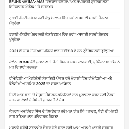
BFUHS ਅਤੇ IMA-AMS ਵਿਚਕਾਰ ਫੈਲੋਸ਼ਿਪ ਅਤੇ ਸਪੈਸ਼ਲਟੀ ਟ੍ਰੇਨਿੰਗ ਲਈ
ਇਤਿਹਾਸਕ ਐਡੈਂਡਮ ‘ਤੇ ਦਸਤਖਤ
ਟ੍ਰਾਈ-ਸਿਟੀਜ਼ ਖੇਤਰ ਲਈ ਕੋਕੁਇਟਲਮ ਵਿੱਚ ਨਵਾਂ ਅਸਥਾਈ ਸਰਦੀ ਸ਼ੈਲਟਰ
ਖੁੱਲ੍ਹੇਗਾ
ਟ੍ਰਾਈ-ਸਿਟੀਜ਼ ਖੇਤਰ ਲਈ ਕੋਕੁਇਟਲਮ ਵਿੱਚ ਨਵਾਂ ਅਸਥਾਈ ਸਰਦੀ ਸ਼ੈਲਟਰ
ਖੁੱਲ੍ਹੇਗਾ
2021 ਦੀ ਬਾਢ਼ ਤੋਂ ਬਾਅਦ ਪਹਿਲੀ ਵਾਰ ਹਾਈਵੇ 8 ਦੋ ਲੇਨ ਟ੍ਰੈਫਿਕ ਲਈ ਖੁੱਲ੍ਹਿਆ
ਕੇਲੋਨਾ RCMP ਵੱਲੋਂ ਦੁਕਾਨਦਾਰੀ ਚੋਰੀ ਖ਼ਿਲਾਫ਼ ਸਖ਼ਤ ਕਾਰਵਾਈ, ਪ੍ਰੋਜੈਕਟ ਬਾਰਕੋਡ ਨੇ
ਮੁੜ ਦਿਖਾਈ ਸਫਲਤਾ
ਹੀਮੋਫਿਲੀਆ ਐਡਵੋਕੇਸੀ ਸੋਸਾਇਟੀ ਪੰਜਾਬ ਵੱਲੋਂ ਮੋਹਾਲੀ ਵਿੱਚ ਹੀਮੋਫਿਲੀਆ ਅਤੇ
ਥੈਲੇਸੀਮੀਆ ਸਮਿਟ 2025 ਦਾ ਸਫਲ ਆਯੋਜਨ
ਸਿਟੀ ਆਫ਼ ਸਰੀ ‘ਤੇ ਮੌਜੂਦਾ ਮੈਡੀਕਲ ਕਲਿਨਿਕਾਂ ਨਾਲ ਮੁਕਾਬਲਾ ਕਰਨ ਲਈ ਟੈਕਸ
ਭਰਨ ਵਾਲਿਆਂ ਦੇ ਪੈਸੇ ਦੀ ਦੁਰਵਰਤੋਂ ਦੇ ਦੋਸ਼
ਕੈਪਟਨ ਅਮਰਿੰਦਰ ਸਿੰਘ ਦੇ ਰਿਸ਼ਤੇਦਾਰ ਬਣੇ ਮਨਪ੍ਰੀਤ ਸਿੰਘ ਬਾਦਲ, ਬੇਟੀ ਦੀ ਮੰਗਣੀ
ਨਾਲ ਬਣਿਆ ਖਾਸ ਪਰਿਵਾਰਕ ਰਿਸ਼ਤਾ
ਮੋਹਾਲੀ ਕਬੱਡੀ ਟੂਰਨਾਮੈਂਟ ਦੌਰਾਨ ਹੋਏ ਕਤਲ ਲਈ ਆਮ ਆਦਮੀ ਪਾਰਟੀ ਸਰਕਾਰ