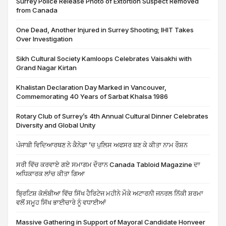
Surrey Police Release Photo of Extortion Suspect Removed
from Canada
One Dead, Another Injured in Surrey Shooting; IHIT Takes
Over Investigation
Sikh Cultural Society Kamloops Celebrates Vaisakhi with
Grand Nagar Kirtan
Khalistan Declaration Day Marked in Vancouver,
Commemorating 40 Years of Sarbat Khalsa 1986
Rotary Club of Surrey’s 4th Annual Cultural Dinner Celebrates
Diversity and Global Unity
ਪੰਜਾਬੀ ਵਿਦਿਆਰਥਣ ਨੇ ਕੈਨੇਡਾ ’ਚ ਪੁਲਿਸ ਅਫਸਰ ਬਣ ਕੇ ਕੀਤਾ ਨਾਮ ਰੌਸ਼ਨ
ਸਰੀ ਵਿੱਚ ਕਰਵਾਏ ਗਏ ਸਮਾਗਮ ਦੌਰਾਨ Canada Tabloid Magazine ਦਾ
ਅਧਿਕਾਰਕ ਲਾਂਚ ਕੀਤਾ ਗਿਆ
ਬ੍ਰਿਟਿਸ਼ ਕੋਲੰਬੀਆ ਵਿੱਚ ਸਿੱਖ ਹੈਰਿਟੇਜ ਮਹੀਨੇ ਮੌਕੇ ਅਟਾਰਨੀ ਜਨਰਲ ਨਿੱਕੀ ਸ਼ਰਮਾ
ਵਲੋਂ ਸਮੂਹ ਸਿੱਖ ਭਾਈਚਾਰੇ ਨੂੰ ਵਧਾਈਆਂ
Massive Gathering in Support of Mayoral Candidate Honveer