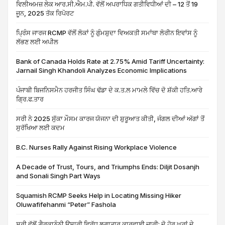
ਵਿਲੀਅਮਜ਼ ਲੇਕ ਆਰ.ਸੀ.ਐਮ.ਪੀ. ਵੱਲੋਂ ਅਪਰਾਧਿਕ ਗਤੀਵਿਧੀਆਂ ਦੀ – 12 ਤੋਂ 19
ਜੂਨ, 2025 ਤੱਕ ਰਿਪੋਰਟ
ਪ੍ਰਿੰਸ ਜਾਰਜ RCMP ਵੱਲੋਂ ਲੋਕਾਂ ਨੂੰ ਗੁੰਮਸ਼ੁਦਾ ਵਿਅਕਤੀ ਸਮਾਂਥਾ ਲੋਰੀਨ ਇਵਾਂਸ ਨੂੰ
ਲੱਭਣ ਲਈ ਅਪੀਲ
Bank of Canada Holds Rate at 2.75% Amid Tariff Uncertainty:
Jarnail Singh Khandoli Analyzes Economic Implications
ਪੰਜਾਬੀ ਬਿਜਨਿਸਮੈਨ ਹਰਜੀਤ ਸਿੰਘ ਢੱਡਾ ਦੇ ਕ.ਤ.ਲ ਮਾਮਲੇ ਵਿੱਚ ਦੋ ਸ਼ੱਕੀ ਹਤਿ.ਆਰੇ
ਗ੍ਰਿ.ਫ.ਤਾਰ
ਸਰੀ ਨੇ 2025 ਸੁੱਕਾ ਮੌਸਮ ਕਾਰਜ ਯੋਜਨਾ ਦੀ ਸ਼ੁਰੂਆਤ ਕੀਤੀ, ਜੰਗਲ ਦੀਆਂ ਅੱਗਾਂ ਤੋਂ
ਸੁਰੱਖਿਆ ਲਈ ਕਦਮ
B.C. Nurses Rally Against Rising Workplace Violence
A Decade of Trust, Tours, and Triumphs Ends: Diljit Dosanjh
and Sonali Singh Part Ways
Squamish RCMP Seeks Help in Locating Missing Hiker
Oluwafifehanmi “Peter” Fashola
ਸਰੀ ਵੱਲੋਂ ਗ਼ੈਰਕਾਨੂੰਨੀ ਉਸਾਰੀ ਵਿਰੁੱਧ ਲਗਾਤਾਰ ਕਾਰਵਾਈ ਜਾਰੀ: ਦੋ ਹੋਰ ਘਰਾਂ ਦੇ