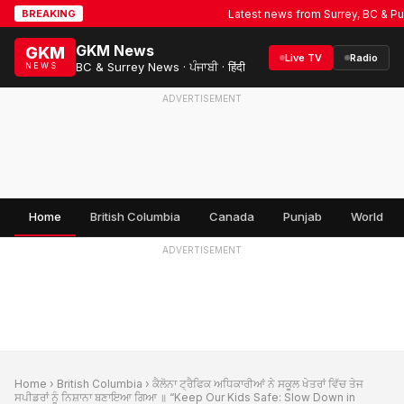
Latest news from Surrey, BC & Punja
BREAKING
GKM News
GKM
Live TV
Radio
BC & Surrey News · ਪੰਜਾਬੀ · हिंदी
NEWS
ADVERTISEMENT
Home
British Columbia
Canada
Punjab
World
ADVERTISEMENT
Home
›
British Columbia
› ਕੈਲੋਨਾ ਟ੍ਰੈਫਿਕ ਅਧਿਕਾਰੀਆਂ ਨੇ ਸਕੂਲ ਖੇਤਰਾਂ ਵਿੱਚ ਤੇਜ
ਸਪੀਡਰਾਂ ਨੂੰ ਨਿਸ਼ਾਨਾ ਬਣਾਇਆ ਗਿਆ ॥ “Keep Our Kids Safe: Slow Down in