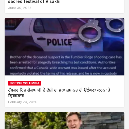
sacred festival of Visakhi.
June 30, 2025
BRITISH COLUMBIA
ਟੰਬਲਰ ਰਿਜ਼ ਗੋਲਾਬਾਰੀ ਦੇ ਦੋਸ਼ੀ ਦਾ ਭਰਾ ਜ਼ਮਾਨਤ ਦੀ ਉਲੰਘਣਾ ਕਰਨ ’ਤੇ
ਗ੍ਰਿਫ਼ਤਾਰ
February 24, 2026