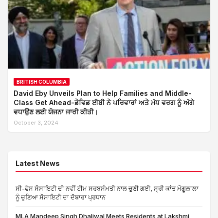
BRITISH COLUMBIA
David Eby Unveils Plan to Help Families and Middle-
Class Get Ahead-ਡੇਵਿਡ ਈਬੀ ਨੇ ਪਰਿਵਾਰਾਂ ਅਤੇ ਮੱਧ ਵਰਗ ਨੂੰ ਅੱਗੇ
ਵਧਾਉਣ ਲਈ ਯੋਜਨਾ ਜਾਰੀ ਕੀਤੀ।
October 3, 2024
Latest News
ਸੀ-ਫੇਸ ਸੋਸਾਇਟੀ ਦੀ ਨਵੀਂ ਟੀਮ ਸਰਬਸੰਮਤੀ ਨਾਲ ਚੁਣੀ ਗਈ, ਸ੍ਰੀ ਕਾਂਤ ਮੋਗੂਲਾਲਾ
ਨੂੰ ਚੁਣਿਆ ਸੋਸਾਇਟੀ ਦਾ ਦੋਬਾਰਾ ਪ੍ਰਧਾਨ
MLA Mandeep Singh Dhaliwal Meets Residents at Lakshmi