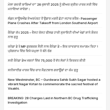
ਮੇਲਾ ਗਦਰੀ ਬਾਬਿਆਂ ਦਾ’ 26 ਜੁਲਾਈ 2025 ਨੂੰ ਬੀਅਰ ਕ੍ਰੀਕ ਪਾਰਕ ਸਰੀ ਵਿੱਚ
ਮਨਾਇਆ ਜਾਵੇਗਾ।
ਲੰਡਨ ਸਾਊਥਐਂਡ ਏਅਰਪੋਰਟ ਤੋਂ ਉਡਾਣ ਮਗਰੋਂ ਛੋਟਾ ਜਹਾਜ਼ ਕਰੈਸ਼- Passenger
Plane Crashes After Takeoff from London Southend Airport
ਕੈਨੇਡਾ ਕੱਪ 2025 – ਵੈਸਟ ਕੋਸਟ ਫੀਲਡ ਹਾਕੀ ਸੁਸਾਇਟੀ ਦੀਆਂ ਖੇਡਾਂ ਸ਼ਾਨੇ ਸ਼ੌਕਤ
ਨਾਲ ਸ਼ੁਰੂ
ਕਨੇਡਾ ਡੇ ਤੇ MP ਗੁਰਬਕਸ਼ ਸੈਣੀ ਨਾਲ ਕੈਨੇਡਾ ਡੇ – ਇਕ ਯਾਦਗਾਰ ਸਮਾਗਮ ਰਿਹਾ !
ਪ੍ਰੋਗਰਾਮ ਵਿੱਚ ਵਿਜੇ ਯਮੁਲਾ ਨੇ ਬੰਨੇ ਰੰਗ
ਸਰੀ ਕੈਨੇਡਾ ਡੇਅ ਜਸ਼ਨਾਂ ਵਿੱਚ 75,000 ਤੋਂ ਵੱਧ ਲੋਕਾਂ ਨੇ ਸ਼ਿਰਕਤ ਕੀਤੀ
ਸਨੀਸਾਈਡ ਪਾਰਕ ਵਿੱਚ ਚਾਰ ਸੌਫ਼ਟਬਾਲ ਗਰਾਊਂਡਾਂ ਦਾ ਕੰਮ ਸ਼ੁਰੂ
New Westminster, BC – Gurdwara Sahib Sukh Sagar hosted a
vibrant Nagar Kirtan to commemorate the sacred festival of
Visakhi.
BREAKING: 28 Charges Laid in Northern BC Drug Trafficking
Investigation