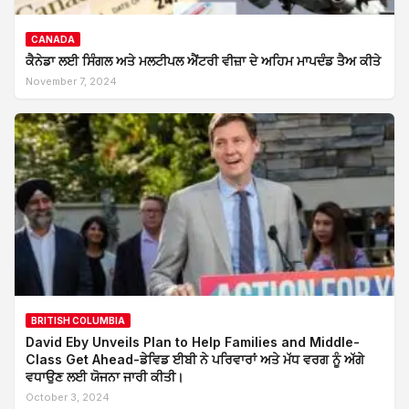
CANADA
ਕੈਨੇਡਾ ਲਈ ਸਿੰਗਲ ਅਤੇ ਮਲਟੀਪਲ ਐਂਟਰੀ ਵੀਜ਼ਾ ਦੇ ਅਹਿਮ ਮਾਪਦੰਡ ਤੈਅ ਕੀਤੇ
November 7, 2024
BRITISH COLUMBIA
David Eby Unveils Plan to Help Families and Middle-
Class Get Ahead-ਡੇਵਿਡ ਈਬੀ ਨੇ ਪਰਿਵਾਰਾਂ ਅਤੇ ਮੱਧ ਵਰਗ ਨੂੰ ਅੱਗੇ
ਵਧਾਉਣ ਲਈ ਯੋਜਨਾ ਜਾਰੀ ਕੀਤੀ।
October 3, 2024