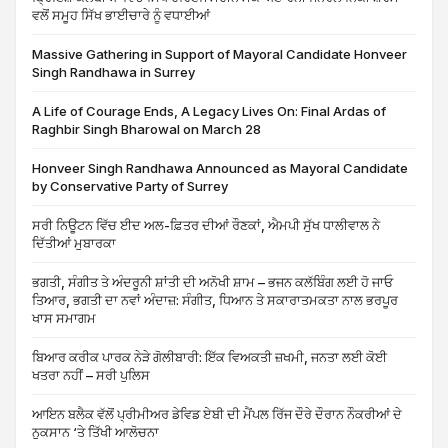
ਵਲੋਂ ਸਮੂਹ ਸਿੱਖ ਭਾਈਚਾਰੇ ਨੂੰ ਵਧਾਈਆਂ
Massive Gathering in Support of Mayoral Candidate Honveer
Singh Randhawa in Surrey
A Life of Courage Ends, A Legacy Lives On: Final Ardas of
Raghbir Singh Bharowal on March 28
Honveer Singh Randhawa Announced as Mayoral Candidate
by Conservative Party of Surrey
ਸਰੀ ਨਿਊਟਨ ਵਿੱਚ ਈਦ ਅਲ-ਫ਼ਿਤਰ ਦੀਆਂ ਰੌਣਕਾਂ, ਐਮਪੀ ਸੁੱਖ ਧਾਲੀਵਾਲ ਨੇ
ਦਿੱਤੀਆਂ ਮੁਬਾਰਕਾ
ਭਗਤੀ, ਸੰਗੀਤ ਤੇ ਅੰਦਰੂਨੀ ਸ਼ਾਂਤੀ ਦੀ ਅਨੋਖੀ ਸ਼ਾਮ – ਭਜਨ ਕਲੱਬਿੰਗ ਲਈ ਹੋ ਜਾਓ
ਤਿਆਰ, ਭਗਤੀ ਦਾ ਨਵਾਂ ਅੰਦਾਜ਼: ਸੰਗੀਤ, ਧਿਆਨ ਤੇ ਸਕਾਰਾਤਮਕਤਾ ਨਾਲ ਭਰਪੂਰ
ਖਾਸ ਸਮਾਗਮ
ਬਿਆਰ ਕਰੀਕ ਪਾਰਕ ਨੇੜੇ ਗੋਲੀਬਾਰੀ: ਇੱਕ ਵਿਅਕਤੀ ਜ਼ਖਮੀ, ਜਨਤਾ ਲਈ ਕੋਈ
ਖਤਰਾ ਨਹੀਂ – ਸਰੀ ਪੁਲਿਸ
ਆਇਨ ਬਲੈਕ ਵੱਲੋਂ ਪ੍ਰੀਮੀਅਰ ਡੇਵਿਡ ਏਬੀ ਦੀ ਮੈਂਪਲ ਰਿੱਜ ਦੌਰੇ ਦੌਰਾਨ ਨੌਕਰੀਆਂ ਦੇ
ਨੁਕਸਾਨ ‘ਤੇ ਤਿੱਖੀ ਆਲੋਚਨਾ