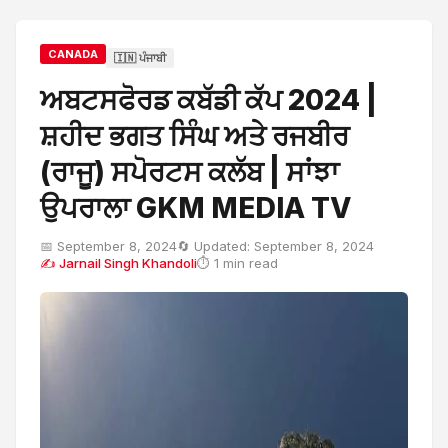
CANADA
🇮🇳 ਪੰਜਾਬੀ
ਅਬਟਸਫੋਰਡ ਕਬੱਡੀ ਕੱਪ 2024 |
ਸ਼ਹੀਦ ਭਗਤ ਸਿੰਘ ਅਤੇ ਰਜਬੀਰ
(ਰਾਜੂ) ਸਪੋਰਟਸ ਕਲੱਬ | ਸਾਂਝਾ
ਉਪਰਾਲਾ GKM MEDIA TV
📅 September 8, 2024
🔄 Updated: September 8, 2024
✍ Jarnail Singh Khandoli
⏱ 1 min read