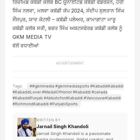
ਰਿਚਮਿੰਡ ਕਬੱਡੀ ਕਲੱਬ BC ਯੂਨਾਈਟਡ ਕਬੱਡੀ ਫੈਡਰੇਸ਼ਨ, ਹਰੀ
ਸਿੰਘ ਨਲਵਾ, ਮਲਵਾ ਕਬੱਡੀ ਕੱਪ 2024, ਸੰਦੀਪ ਸੁਲਤਾਨ ਸਿੰਘ
ਸੌਂਸਪੁਰ, ਯਾਦ ਕੋਟਲੀ – ਕਬੱਡੀ ਪਲੇਅਰ, ਕਾਮਾਗਾਟਾ ਮਾਰੂ
ਕਬੱਡੀ ਕਲੱਬ ਸਰੀ, ਭਗਤ ਸਿੰਘ ਅਬਟਸਫੋਰਡ ਕਬੱਡੀ ਕਲੱਬ ਨੂੰ
GKM MEDIA TV
ਵੱਲੋਂ ਵਧਾਈਆਂ
ADVERTISEMENT
Tags:
##gkmmedia #gkmmediasports #KabaddiKabaddi
#KabaddiLover #MedalOfHonor #Kabaddi #canada
#KabaddiPunjab #AbbotsfordKabaddi #VancouverKabaddi
#RichmondKabaddi #PunjabiSports
WRITTEN BY
Jarnail Singh Khandoli
Jarnail Singh Khandoli is a passionate
media professional, digital creator, and