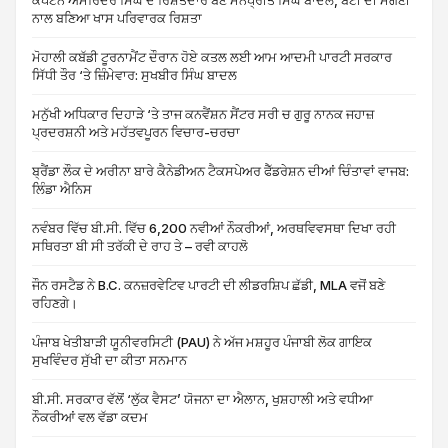
ਕੈਪਟਨ ਅਮਰਿੰਦਰ ਸਿੰਘ ਦੇ ਰਿਸ਼ਤੇਦਾਰ ਬਣੇ ਮਨਪ੍ਰੀਤ ਸਿੰਘ ਬਾਦਲ, ਬੇਟੀ ਦੀ ਮੰਗਣੀ
ਨਾਲ ਬਣਿਆ ਖਾਸ ਪਰਿਵਾਰਕ ਰਿਸ਼ਤਾ
ਮੋਹਾਲੀ ਕਬੱਡੀ ਟੂਰਨਾਮੈਂਟ ਦੌਰਾਨ ਹੋਏ ਕਤਲ ਲਈ ਆਮ ਆਦਮੀ ਪਾਰਟੀ ਸਰਕਾਰ
ਸਿੱਧੀ ਤੌਰ ‘ਤੇ ਜ਼ਿੰਮੇਵਾਰ: ਸੁਖਬੀਰ ਸਿੰਘ ਬਾਦਲ
ਮਨੁੱਖੀ ਅਧਿਕਾਰ ਦਿਹਾੜੇ ‘ਤੇ ਤਾਜ ਕਨਵੈਂਸ਼ਨ ਸੈਂਟਰ ਸਰੀ ਚ ਗੁਰੂ ਨਾਨਕ ਜਹਾਜ਼
ਪ੍ਰਦਰਸ਼ਨੀ ਅਤੇ ਮਹੱਤਵਪੂਰਨ ਵਿਚਾਰ-ਚਰਚਾ
ਬ੍ਰੈਂਡਾ ਲੌਕ ਦੇ ਅਰੀਨਾ ਬਾਰੇ ਕੈਨੇਡੀਅਨ ਟੈਕਸਪੇਅਰ ਫੈੱਡਰੇਸ਼ਨ ਦੀਆਂ ਚਿੰਤਾਵਾਂ ਵਾਜਬ:
ਲਿੰਡਾ ਐਨਿਸ
ਨਵੰਬਰ ਵਿੱਚ ਬੀ.ਸੀ. ਵਿੱਚ 6,200 ਨਵੀਆਂ ਨੌਕਰੀਆਂ, ਅਰਥਵਿਵਸਥਾ ਦਿਖਾ ਰਹੀ
ਸਥਿਰਤਾ ਬੀ ਸੀ ਤਰੱਕੀ ਦੇ ਰਾਹ ਤੇ – ਰਵੀ ਕਾਹਲੋ
ਜੌਨ ਰਸਟੈਡ ਨੇ B.C. ਕਨਜ਼ਰਵੇਟਿਵ ਪਾਰਟੀ ਦੀ ਲੀਡਰਸ਼ਿਪ ਛੱਡੀ, MLA ਵਜੋਂ ਬਣੇ
ਰਹਿਣਗੇ।
ਪੰਜਾਬ ਖੇਤੀਬਾੜੀ ਯੂਨੀਵਰਸਿਟੀ (PAU) ਨੇ ਅੱਜ ਮਸ਼ਹੂਰ ਪੰਜਾਬੀ ਲੋਕ ਗਾਇਕ
ਸੁਖਵਿੰਦਰ ਸੁੱਖੀ ਦਾ ਕੀਤਾ ਸਨਮਾਨ
ਬੀ.ਸੀ. ਸਰਕਾਰ ਵੱਲੋਂ ‘ਲੁੱਕ ਵੈਸਟ’ ਯੋਜਨਾ ਦਾ ਐਲਾਨ, ਖੁਸ਼ਹਾਲੀ ਅਤੇ ਵਧੀਆ
ਨੌਕਰੀਆਂ ਵਲ ਵੱਡਾ ਕਦਮ