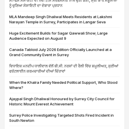
ਸੀ-ਫੇਸ ਸੋਸਾਇਟੀ ਦੀ ਨਵੀਂ ਟੀਮ ਸਰਬਸੰਮਤੀ ਨਾਲ ਚੁਣੀ ਗਈ, ਸ੍ਰੀ ਕਾਂਤ ਮੋਗੂਲਾਲਾ
ਨੂੰ ਚੁਣਿਆ ਸੋਸਾਇਟੀ ਦਾ ਦੋਬਾਰਾ ਪ੍ਰਧਾਨ
MLA Mandeep Singh Dhaliwal Meets Residents at Lakshmi
Narayan Temple in Surrey, Participates in Langar Seva
Huge Excitement Builds for Sagar Qawwali Show; Large
Audience Expected on August 9
Canada Tabloid July 2026 Edition Officially Launched at a
Grand Community Event in Surrey
ਵਿਧਾਇਕ ਮਨਦੀਪ ਧਾਲੀਵਾਲ ਵੱਲੋਂ ਬੀ.ਸੀ. ਨਰਸਾਂ ਦੀ ਰੈਲੀ ਵਿੱਚ ਸ਼ਮੂਲੀਅਤ, ਸੁਣੀਆਂ
ਫਰੰਟਲਾਈਨ ਕਰਮਚਾਰੀਆਂ ਦੀਆਂ ਚਿੰਤਾਵਾਂ
When the Khalra Family Needed Political Support, Who Stood
Where?
Ajaypal Singh Dhaliwal Honoured by Surrey City Council for
Historic Mount Everest Achievement
Surrey Police Investigating Targeted Shots Fired Incident in
South Newton