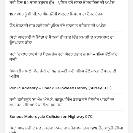
ਸਰੀ ਵਿੱਚ 84 ਸਾਲਾ ਬਜ਼ੁਰਗ ਗੁੰਮ – ਪੁਲਿਸ ਵੱਲੋਂ ਜਨਤਾ ਤੋਂ ਸਹਾਇਤਾ ਦੀ ਅਪੀਲ
19 ਨਵੰਬਰ ਨੂੰ ਬੀ.ਸੀ. ‘ਚ ਐਮਰਜੈਂਸੀ ਅਲਰਟ ਸਿਸਟਮ ਦਾ ਟੈਸਟ ਹੋਵੇਗਾ
ਯੌਨ ਸ਼ੋਸ਼ਣ ਦੀ ਜਾਂਚ ਲਈ ਸਰੀ ਪੁਲਿਸ ਵੱਲੋਂ ਜਨਤਾ ਤੋਂ ਸਹਿਯੋਗ ਦੀ ਅਪੀਲ
ਸਿਟੀ ਆਫ ਸਰੀ ਨੇ ਕੈਨੇਡਾ ਦੇ ਸੈਨਿਕਾਂ ਦੀ ਯਾਦ ਵਿੱਚ ਸਮਰਪਿਤ ਕ੍ਰਾਸਵਾਕ ਦਾ
ਉਦਘਾਟਨ ਕੀਤਾ
ਸਰੀ ’ਚ ਕਾਰ ਹਾਦਸੇ ’ਚ ਪੈਦਲ ਚੱਲ ਰਹੀ ਔਰਤ ਗੰਭੀਰ ਜ਼ਖ਼ਮੀ – ਪੁਲਿਸ ਵੱਲੋਂ ਜਾਂਚ
ਜਾਰੀ
ਧੋਖਾਧੜੀ ਮਾਮਲੇ ਵਿੱਚ ਸ਼ੱਕੀ ਦੀ ਪਛਾਣ ਲਈ ਸਰੀ ਪੁਲਿਸ ਵੱਲੋਂ ਜਨਤਾ ਤੋਂ ਮਦਦ ਦੀ
ਅਪੀਲ
Public Advisory – Check Halloween Candy (Surrey, B.C.)
ਸਰੀ-ਫਲੀਟਵੁੱਡ ’ਚ ਐਮ.ਐਲ.ਏ. ਜਗਰੂਪ ਸਿੰਘ ਬਰਾੜ ਵਲੋਂ ਹੈਲੋਵੀਨ ਪਾਰਟੀ ਦਾ
ਆਯੋਜਨ, ਬੱਚਿਆਂ ਨੇ ਕੀਤੀਆਂ ਖੁਸ਼ ਮੌਜਾਂ
Serious Motorcycle Collision on Highway 97C
ਸਿਟੀ ਆਫ ਸਰੀ ਦੇ ਮੁਫ਼ਤ ਕਚਰਾ ਨਿਪਟਾਰਾ ਪ੍ਰੋਗਰਾਮ ਨਾਲ 19% ਗੈਰਕਾਨੂੰਨੀ ਡੰਪਿੰਗ