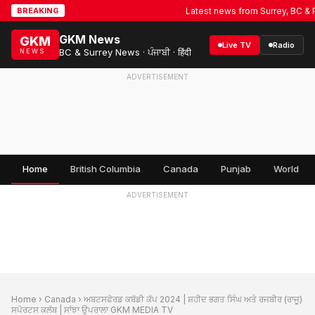
Latest news from Surrey, BC & Punj
BREAKING
GKM News
GKM
Live TV
Radio
BC & Surrey News · ਪੰਜਾਬੀ · हिंदी
NEWS
ADVERTISEMENT
Home
British Columbia
Canada
Punjab
World
ADVERTISEMENT
Home
›
Canada
› ਅਬਟਸਫੋਰਡ ਕਬੱਡੀ ਕੱਪ 2024 | ਸ਼ਹੀਦ ਭਗਤ ਸਿੰਘ ਅਤੇ ਰਜਬੀਰ (ਰਾਜੂ)
ਸਪੋਰਟਸ ਕਲੱਬ | ਸਾਂਝਾ ਉਪਰਾਲਾ GKM MEDIA TV