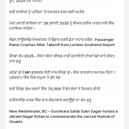
ਜੂਨ, 2025 ਤੱਕ ਰਿਪੋਰਟ
ਸਰੀ ਵਾਸੀਆਂ ਨੂੰ ਪਟੀਸ਼ਨ ‘ਤੇ ਦਸਤਖ਼ਤ ਕਰਨ ਲਈ ਅਪੀਲ
ਮੇਲਾ ਗਦਰੀ ਬਾਬਿਆਂ ਦਾ’ 26 ਜੁਲਾਈ 2025 ਨੂੰ ਬੀਅਰ ਕ੍ਰੀਕ ਪਾਰਕ ਸਰੀ ਵਿੱਚ
ਮਨਾਇਆ ਜਾਵੇਗਾ।
ਲੰਡਨ ਸਾਊਥਐਂਡ ਏਅਰਪੋਰਟ ਤੋਂ ਉਡਾਣ ਮਗਰੋਂ ਛੋਟਾ ਜਹਾਜ਼ ਕਰੈਸ਼- Passenger
Plane Crashes After Takeoff from London Southend Airport
ਕੈਨੇਡਾ ਕੱਪ 2025 – ਵੈਸਟ ਕੋਸਟ ਫੀਲਡ ਹਾਕੀ ਸੁਸਾਇਟੀ ਦੀਆਂ ਖੇਡਾਂ ਸ਼ਾਨੇ ਸ਼ੌਕਤ
ਨਾਲ ਸ਼ੁਰੂ
ਕਨੇਡਾ ਡੇ ਤੇ MP ਗੁਰਬਕਸ਼ ਸੈਣੀ ਨਾਲ ਕੈਨੇਡਾ ਡੇ – ਇਕ ਯਾਦਗਾਰ ਸਮਾਗਮ ਰਿਹਾ !
ਪ੍ਰੋਗਰਾਮ ਵਿੱਚ ਵਿਜੇ ਯਮੁਲਾ ਨੇ ਬੰਨੇ ਰੰਗ
ਸਰੀ ਕੈਨੇਡਾ ਡੇਅ ਜਸ਼ਨਾਂ ਵਿੱਚ 75,000 ਤੋਂ ਵੱਧ ਲੋਕਾਂ ਨੇ ਸ਼ਿਰਕਤ ਕੀਤੀ
ਸਨੀਸਾਈਡ ਪਾਰਕ ਵਿੱਚ ਚਾਰ ਸੌਫ਼ਟਬਾਲ ਗਰਾਊਂਡਾਂ ਦਾ ਕੰਮ ਸ਼ੁਰੂ
New Westminster, BC – Gurdwara Sahib Sukh Sagar hosted a
vibrant Nagar Kirtan to commemorate the sacred festival of
Visakhi.