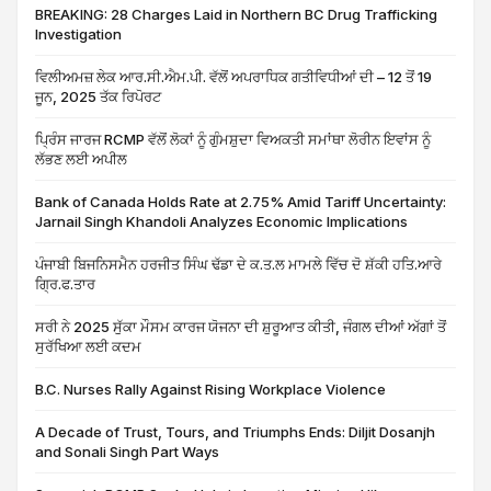
BREAKING: 28 Charges Laid in Northern BC Drug Trafficking
Investigation
ਵਿਲੀਅਮਜ਼ ਲੇਕ ਆਰ.ਸੀ.ਐਮ.ਪੀ. ਵੱਲੋਂ ਅਪਰਾਧਿਕ ਗਤੀਵਿਧੀਆਂ ਦੀ – 12 ਤੋਂ 19
ਜੂਨ, 2025 ਤੱਕ ਰਿਪੋਰਟ
ਪ੍ਰਿੰਸ ਜਾਰਜ RCMP ਵੱਲੋਂ ਲੋਕਾਂ ਨੂੰ ਗੁੰਮਸ਼ੁਦਾ ਵਿਅਕਤੀ ਸਮਾਂਥਾ ਲੋਰੀਨ ਇਵਾਂਸ ਨੂੰ
ਲੱਭਣ ਲਈ ਅਪੀਲ
Bank of Canada Holds Rate at 2.75% Amid Tariff Uncertainty:
Jarnail Singh Khandoli Analyzes Economic Implications
ਪੰਜਾਬੀ ਬਿਜਨਿਸਮੈਨ ਹਰਜੀਤ ਸਿੰਘ ਢੱਡਾ ਦੇ ਕ.ਤ.ਲ ਮਾਮਲੇ ਵਿੱਚ ਦੋ ਸ਼ੱਕੀ ਹਤਿ.ਆਰੇ
ਗ੍ਰਿ.ਫ.ਤਾਰ
ਸਰੀ ਨੇ 2025 ਸੁੱਕਾ ਮੌਸਮ ਕਾਰਜ ਯੋਜਨਾ ਦੀ ਸ਼ੁਰੂਆਤ ਕੀਤੀ, ਜੰਗਲ ਦੀਆਂ ਅੱਗਾਂ ਤੋਂ
ਸੁਰੱਖਿਆ ਲਈ ਕਦਮ
B.C. Nurses Rally Against Rising Workplace Violence
A Decade of Trust, Tours, and Triumphs Ends: Diljit Dosanjh
and Sonali Singh Part Ways