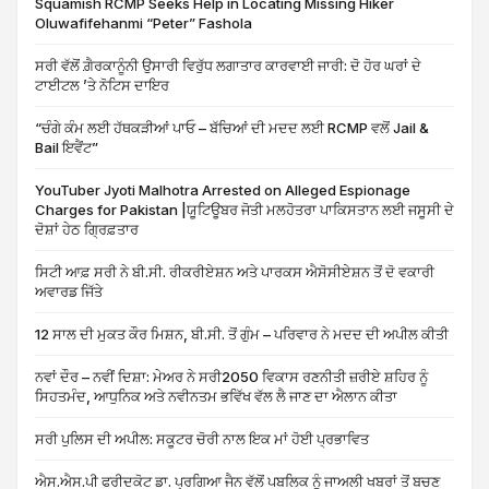
Squamish RCMP Seeks Help in Locating Missing Hiker
Oluwafifehanmi “Peter” Fashola
ਸਰੀ ਵੱਲੋਂ ਗ਼ੈਰਕਾਨੂੰਨੀ ਉਸਾਰੀ ਵਿਰੁੱਧ ਲਗਾਤਾਰ ਕਾਰਵਾਈ ਜਾਰੀ: ਦੋ ਹੋਰ ਘਰਾਂ ਦੇ
ਟਾਈਟਲ ’ਤੇ ਨੋਟਿਸ ਦਾਇਰ
“ਚੰਗੇ ਕੰਮ ਲਈ ਹੱਥਕੜੀਆਂ ਪਾਓ – ਬੱਚਿਆਂ ਦੀ ਮਦਦ ਲਈ RCMP ਵਲੋਂ Jail &
Bail ਇਵੈਂਟ”
YouTuber Jyoti Malhotra Arrested on Alleged Espionage
Charges for Pakistan |ਯੂਟਿਊਬਰ ਜੋਤੀ ਮਲਹੋਤਰਾ ਪਾਕਿਸਤਾਨ ਲਈ ਜਸੂਸੀ ਦੇ
ਦੋਸ਼ਾਂ ਹੇਠ ਗ੍ਰਿਫ਼ਤਾਰ
ਸਿਟੀ ਆਫ਼ ਸਰੀ ਨੇ ਬੀ.ਸੀ. ਰੀਕਰੀਏਸ਼ਨ ਅਤੇ ਪਾਰਕਸ ਐਸੋਸੀਏਸ਼ਨ ਤੋਂ ਦੋ ਵਕਾਰੀ
ਅਵਾਰਡ ਜਿੱਤੇ
12 ਸਾਲ ਦੀ ਮੁਕਤ ਕੌਰ ਮਿਸ਼ਨ, ਬੀ.ਸੀ. ਤੋਂ ਗੁੰਮ – ਪਰਿਵਾਰ ਨੇ ਮਦਦ ਦੀ ਅਪੀਲ ਕੀਤੀ
ਨਵਾਂ ਦੌਰ – ਨਵੀਂ ਦਿਸ਼ਾ: ਮੇਅਰ ਨੇ ਸਰੀ2050 ਵਿਕਾਸ ਰਣਨੀਤੀ ਜ਼ਰੀਏ ਸ਼ਹਿਰ ਨੂੰ
ਸਿਹਤਮੰਦ, ਆਧੁਨਿਕ ਅਤੇ ਨਵੀਨਤਮ ਭਵਿੱਖ ਵੱਲ ਲੈ ਜਾਣ ਦਾ ਐਲਾਨ ਕੀਤਾ
ਸਰੀ ਪੁਲਿਸ ਦੀ ਅਪੀਲ: ਸਕੂਟਰ ਚੋਰੀ ਨਾਲ ਇਕ ਮਾਂ ਹੋਈ ਪ੍ਰਭਾਵਿਤ
ਐਸ.ਐਸ.ਪੀ ਫਰੀਦਕੋਟ ਡਾ. ਪ੍ਰਗਿਆ ਜੈਨ ਵੱਲੋਂ ਪਬਲਿਕ ਨੂੰ ਜਾਅਲੀ ਖਬਰਾਂ ਤੋਂ ਬਚਣ