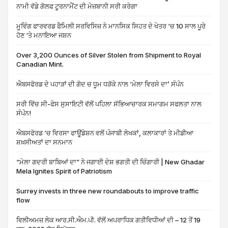
ਨਾਮੀ ਵੱਡੇ ਗੋਲਫ ਟੂਰਨਾਮੈਂਟ ਦੀ ਮੇਜ਼ਬਾਨੀ ਸਰੀ ਕਰੇਗਾ
ਮੂਵਿੰਗ ਫਾਰਵਰਡ ਫੈਮਿਲੀ ਸਰਵਿਸਿਜ਼ ਨੇ ਮਾਨਸਿਕ ਸਿਹਤ ਦੇ ਖੇਤਰ ‘ਚ 10 ਸਾਲ ਪੂਰੇ
ਹੋਣ ‘ਤੇ ਮਨਾਇਆ ਜਸ਼ਨ
Over 3,200 Ounces of Silver Stolen from Shipment to Royal
Canadian Mint.
ਐਬਸਫੋਰਡ ਦੇ ਪਹਾੜਾਂ ਦੀ ਗੋਦ ਚ ਧੂਮ ਧੜੱਕੇ ਨਾਲ ‘ਮੇਲਾ ਵਿਰਸੇ ਦਾ’ ਸੰਪੰਨ
ਸਰੀ ਵਿੱਚ ਸੀ-ਫੇਸ ਸੁਸਾਇਟੀ ਵੱਲੋਂ ਪਹਿਲਾ ਸੱਭਿਆਚਾਰਕ ਸਮਾਗਮ ਸਫਲਤਾ ਨਾਲ
ਸੰਪੰਨ!
ਐਬਸਫੋਰਡ ‘ਚ ਵਿਰਸਾ ਫਾਊਂਡੇਸ਼ਨ ਵਲੋਂ ਪੰਜਾਬੀ ਲੇਖਕਾਂ, ਕਲਾਕਾਰਾਂ ਤੇ ਮੀਡੀਆ
ਸ਼ਖ਼ਸੀਅਤਾਂ ਦਾ ਸਨਮਾਨ
“ਮੇਲਾ ਗਦਰੀ ਬਾਬਿਆਂ ਦਾ” ਨੇ ਜਗਾਈ ਦੇਸ਼ ਭਗਤੀ ਦੀ ਚਿੰਗਾਰੀ | New Ghadar
Mela Ignites Spirit of Patriotism
Surrey invests in three new roundabouts to improve traffic
flow
ਵਿਲੀਅਮਜ਼ ਲੇਕ ਆਰ.ਸੀ.ਐਮ.ਪੀ. ਵੱਲੋਂ ਅਪਰਾਧਿਕ ਗਤੀਵਿਧੀਆਂ ਦੀ – 12 ਤੋਂ 19