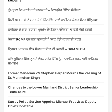
Kelowna
ਗੁੰਮਸ਼ੁਦਾ ਵਿਅਕਤੀ ਬਾਰੇ ਜਾਣਕਾਰੀ – ਵਿਲਫ੍ਰੈਡ ਕੋਲਿਨ ਮੋਰੀਸਨ
ਸਿਟੀ ਆਫ਼ ਸਰੀ ਨੇ ਸਟਰਾਬੇਰੀ ਹਿੱਲ ਵਿੱਚ ਨਵਾਂ ਚਾਈਲਡ ਕੇਅਰ ਸੈਂਟਰ ਖੋਲ੍ਹਿਆ
ਨਵੀਨਤਾ ਦੇ ਰਾਹ ‘ਤੇ ਸਰੀ: ਪ੍ਰਮੁੱਖ ਕੈਪੀਟਲ ਪ੍ਰੋਜੈਕਟਾਂ ‘ਚ ਹੋਈ ਵੱਡੀ ਤਰੱਕੀ
ਕੇਲੋਨਾ RCMP ਵੱਲੋਂ ਨਸ਼ਾ ਤਸਕਰੀ ਖਿਲਾਫ਼ ਵੱਡੀ ਕਾਰਵਾਈ ਸਫਲ
ਟ੍ਰਿਪਤ ਅਟਵਾਲ: ਇੱਕ ਸੇਵਾਦਾਰ ਨੇਤਾ ਦੀ ਕਹਾਣੀ – GKM MEDIA
ਕਵਿ ਭੂਪਿੰਦਰ ਸਿੰਘ ਨੂਣ ਤੇ ਲੇਖਕ ਨਰੰਗ ਸਿੰਘ ਨੂੰ ਸਨਮਾਨਿਤ ਕਰਨ ਲਈ ਸਾਹਿਤਕ
ਸਮਾਗਮ
Former Canadian PM Stephen Harper Mourns the Passing of
Dr. Manmohan Singh
Changes to the Lower Mainland District Senior Leadership
Team-RCMP
Surrey Police Service Appoints Michael Procyk as Deputy
Chief Constable