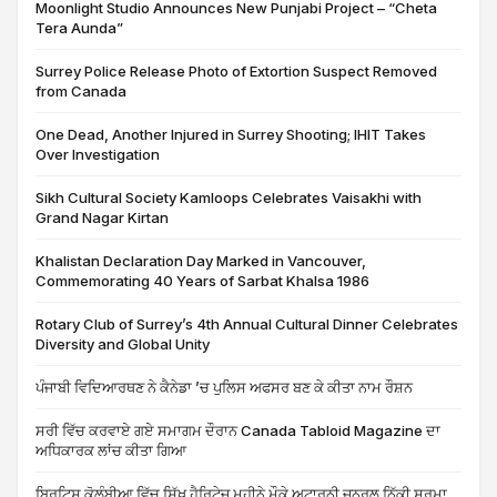
Moonlight Studio Announces New Punjabi Project – “Cheta
Tera Aunda”
Surrey Police Release Photo of Extortion Suspect Removed
from Canada
One Dead, Another Injured in Surrey Shooting; IHIT Takes
Over Investigation
Sikh Cultural Society Kamloops Celebrates Vaisakhi with
Grand Nagar Kirtan
Khalistan Declaration Day Marked in Vancouver,
Commemorating 40 Years of Sarbat Khalsa 1986
Rotary Club of Surrey’s 4th Annual Cultural Dinner Celebrates
Diversity and Global Unity
ਪੰਜਾਬੀ ਵਿਦਿਆਰਥਣ ਨੇ ਕੈਨੇਡਾ ’ਚ ਪੁਲਿਸ ਅਫਸਰ ਬਣ ਕੇ ਕੀਤਾ ਨਾਮ ਰੌਸ਼ਨ
ਸਰੀ ਵਿੱਚ ਕਰਵਾਏ ਗਏ ਸਮਾਗਮ ਦੌਰਾਨ Canada Tabloid Magazine ਦਾ
ਅਧਿਕਾਰਕ ਲਾਂਚ ਕੀਤਾ ਗਿਆ
ਬ੍ਰਿਟਿਸ਼ ਕੋਲੰਬੀਆ ਵਿੱਚ ਸਿੱਖ ਹੈਰਿਟੇਜ ਮਹੀਨੇ ਮੌਕੇ ਅਟਾਰਨੀ ਜਨਰਲ ਨਿੱਕੀ ਸ਼ਰਮਾ