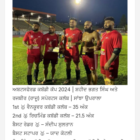
ਅਬਟਸਫੋਰਡ ਕਬੱਡੀ ਕੱਪ 2024 | ਸ਼ਹੀਦ ਭਗਤ ਸਿੰਘ ਅਤੇ
ਰਜਬੀਰ (ਰਾਜੂ) ਸਪੋਰਟਸ ਕਲੱਬ | ਸਾਂਝਾ ਉਪਰਾਲਾ
1st 🥇 ਵੈਨਕੂਵਰ ਕਬੱਡੀ ਕਲੱਬ – 35 ਅੰਕ
2nd 🥈 ਰਿਚਮਿੰਡ ਕਬੱਡੀ ਕਲੱਬ – 21.5 ਅੰਕ
ਬੈਸਟ ਰੇਡਰ 🥇 – ਸੰਦੀਪ ਸੁਲਤਾਨ
ਬੈਸਟ ਸਟਾਪਰ 🥇 – ਯਾਦ ਕੋਟਲੀ