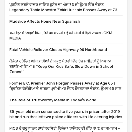
ਪ੍ਰਸਿੱਧ ਤਬਲੇ ਵਾਦਕ ਜਾਕਿਰ ਹੁਸੈਨ ਦਾ ਅੱਜ 73 ਦੀ ਉਮਰ ਵਿੱਚ ਦੇਹਾਂਤ –
Legendary Tabla Maestro Zakir Hussain Passes Away at 73
Mudslide Affects Home Near Squamish
बालाबेहट में ‘अमृत’ मिला, 93 वर्षीय पाली बाई की आंखों में दिखे जज्बात -GKM
MEDIA
Fatal Vehicle Rollover Closes Highway 99 Northbound
ਕੈਲੋਨਾ ਟ੍ਰੈਫਿਕ ਅਧਿਕਾਰੀਆਂ ਨੇ ਸਕੂਲ ਖੇਤਰਾਂ ਵਿੱਚ ਤੇਜ ਸਪੀਡਰਾਂ ਨੂੰ ਨਿਸ਼ਾਨਾ
ਬਣਾਇਆ ਗਿਆ ॥ “Keep Our Kids Safe: Slow Down in School
Zones!”
Former B.C. Premier John Horgan Passes Away at Age 65।
ਬ੍ਰਿਟਿਸ਼ ਕੋਲੰਬੀਆ ਦੇ ਸਾਬਕਾ ਪ੍ਰੀਮੀਅਰ ਜੌਹਨ ਹੌਰਗਨ ਦਾ ਦੇਹਾਂਤ, ਉਮਰ 65 ਸਾਲ
The Role of Trustworthy Media in Today’s World
35-year-old man sentenced to five years in prison after 2019
hit and run that left two police officers with life altering injuries
PICS ਦੇ ਗੁਰੂ ਨਾਨਕ ਡਾਈਵਰਸਿਟੀ ਵਿਲੇਜ ਪ੍ਰਾਜੈਕਟ ਦੀ ਨੀਂਹ ਰੱਖਣ ਦਾ ਸਮਾਗਮ –