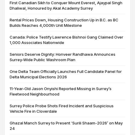
First Canadian Sikh to Conquer Mount Everest, Ajaypal Singh
Dhaliwal, Honoured by Akal Academy Surrey
Rental Prices Down, Housing Construction Up in B.C. as BC
Builds Reaches 4,000th Unit Milestone
Canada: Police Testify Lawrence Bishnoi Gang Claimed Over
1,000 Associates Nationwide
Seniors Deserve Dignity: Honveer Randhawa Announces
Surrey-Wide Public Washroom Plan
One Delta Team Officially Launches Full Candidate Panel for
Delta Municipal Elections 2026
11-Year-Old Jason Onyishi Reported Missing in Surrey’s
Fleetwood Neighbourhood
Surrey Police Probe Shots Fired Incident and Suspicious
Vehicle Fire in Cloverdale
Ghazal Manch Surrey to Present ‘Surili Shaam-2026’ on May
24